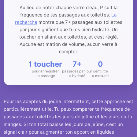
Au lieu de noter chaque verre d’eau, P suit la
fréquence de tes passages aux toilettes.
La
recherche
montre que 7+ passages aux toilettes
par jour signifient que tu es bien hydraté. Un
toucher en allant aux toilettes, et c’est réglé.
Aucune estimation de volume, aucun verre à
compter.
1 toucher
7+
0
pour enregistrer
passages par jour
centilitre
un passage
= hydraté
à mesurer
Pour les adeptes du jeûne intermittent, cette approche est
particulièrement utile. Tu peux comparer ta fréquence de
passages aux toilettes les jours de jeûne et les jours où tu
manges. Si ton total baisse les jours de jeûne, c’est un
signal clair pour augmenter ton apport en liquides