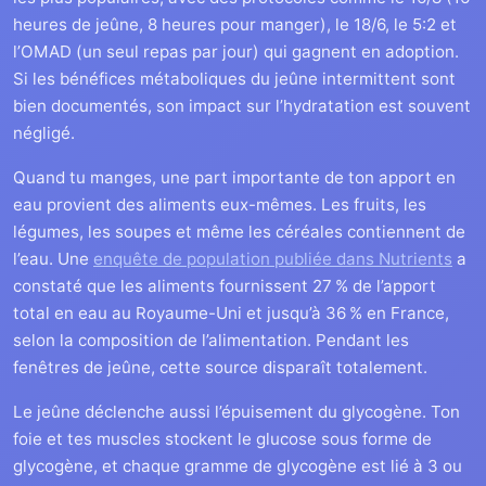
heures de jeûne, 8 heures pour manger), le 18/6, le 5:2 et
l’OMAD (un seul repas par jour) qui gagnent en adoption.
Si les bénéfices métaboliques du jeûne intermittent sont
bien documentés, son impact sur l’hydratation est souvent
négligé.
Quand tu manges, une part importante de ton apport en
eau provient des aliments eux-mêmes. Les fruits, les
légumes, les soupes et même les céréales contiennent de
l’eau. Une
enquête de population publiée dans Nutrients
a
constaté que les aliments fournissent 27 % de l’apport
total en eau au Royaume-Uni et jusqu’à 36 % en France,
selon la composition de l’alimentation. Pendant les
fenêtres de jeûne, cette source disparaît totalement.
Le jeûne déclenche aussi l’épuisement du glycogène. Ton
foie et tes muscles stockent le glucose sous forme de
glycogène, et chaque gramme de glycogène est lié à 3 ou