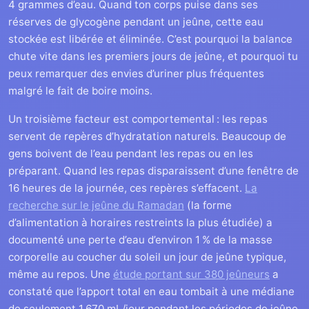
4 grammes d’eau. Quand ton corps puise dans ses
réserves de glycogène pendant un jeûne, cette eau
stockée est libérée et éliminée. C’est pourquoi la balance
chute vite dans les premiers jours de jeûne, et pourquoi tu
peux remarquer des envies d’uriner plus fréquentes
malgré le fait de boire moins.
Un troisième facteur est comportemental : les repas
servent de repères d’hydratation naturels. Beaucoup de
gens boivent de l’eau pendant les repas ou en les
préparant. Quand les repas disparaissent d’une fenêtre de
16 heures de la journée, ces repères s’effacent.
La
recherche sur le jeûne du Ramadan
(la forme
d’alimentation à horaires restreints la plus étudiée) a
documenté une perte d’eau d’environ 1 % de la masse
corporelle au coucher du soleil un jour de jeûne typique,
même au repos. Une
étude portant sur 380 jeûneurs
a
constaté que l’apport total en eau tombait à une médiane
de seulement 1 670 mL/jour pendant les périodes de jeûne.