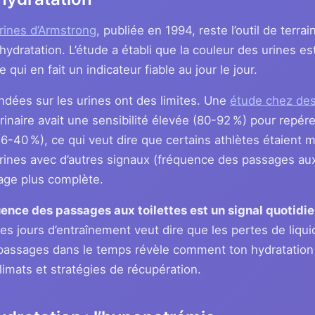
rines d’Armstrong
, publiée en 1994, reste l’outil de terra
 hydratation. L’étude a établi que la couleur des urines es
e qui en fait un indicateur fiable au jour le jour.
ndées sur les urines ont des limites. Une
étude chez des
rinaire avait une sensibilité élevée (80-92 %) pour repére
 (6-40 %), ce qui veut dire que certains athlètes étaient 
rines avec d’autres signaux (fréquence des passages aux 
age plus complète.
uence des passages aux toilettes est un signal quotidi
es jours d’entraînement veut dire que les pertes de liqui
passages dans le temps révèle comment ton hydratation r
limats et stratégies de récupération.