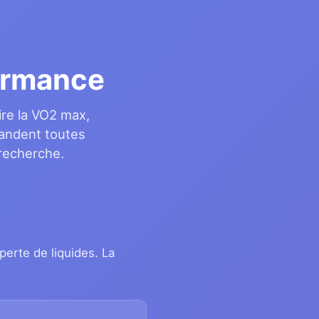
formance
ire la VO2 max,
mandent toutes
 recherche.
perte de liquides. La