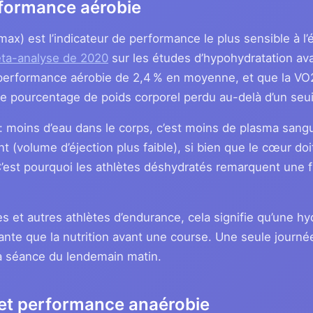
formance aérobie
ax) est l’indicateur de performance le plus sensible à l’
éta-analyse de 2020
sur les études d’hypohydratation avan
a performance aérobie de 2,4 % en moyenne, et que la VO2
e pourcentage de poids corporel perdu au-delà d’un seuil
: moins d’eau dans le corps, c’est moins de plasma sang
volume d’éjection plus faible), si bien que le cœur doit
’est pourquoi les athlètes déshydratés remarquent une 
es et autres athlètes d’endurance, cela signifie qu’une h
ante que la nutrition avant une course. Une seule journée
 la séance du lendemain matin.
 et performance anaérobie