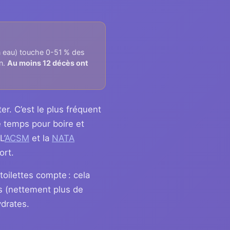
n eau) touche 0-51 % des
an.
Au moins 12 décès ont
er. C’est le plus fréquent
e temps pour boire et
L’
ACSM
et la
NATA
ort.
oilettes compte : cela
es (nettement plus de
drates.