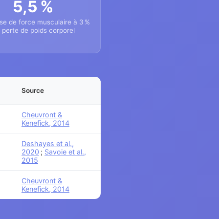
5,5 %
se de force musculaire à 3 %
 perte de poids corporel
Source
Cheuvront &
Kenefick, 2014
Deshayes et al.,
2020
;
Savoie et al.,
2015
Cheuvront &
Kenefick, 2014