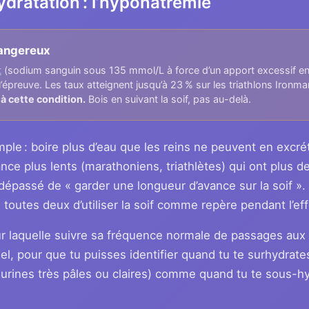
ydratation : l’hyponatrémie
dangereux
t
(sodium sanguin sous 135 mmol/L à force d’un apport excessif e
’épreuve. Les taux atteignent jusqu’à 23 % sur les triathlons Ironm
à cette condition.
Bois en suivant la soif, pas au-delà.
mple : boire plus d’eau que les reins ne peuvent en excrét
nce plus lents (marathoniens, triathlètes) qui ont plus d
dépassé de « garder une longueur d’avance sur la soif ». 
utes deux d’utiliser la soif comme repère pendant l’eff
ur laquelle suivre sa fréquence normale de passages aux t
el, pour que tu puisses identifier quand tu te surhydrat
urines très pâles ou claires) comme quand tu te sous-hy