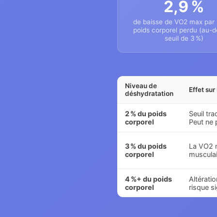
2,9 %
de baisse de VO2 max par 
poids corporel perdu (au-d
seuil de 3 %)
Niveau de
Effet su
déshydratation
2 % du poids
Seuil tra
corporel
Peut ne 
3 % du poids
La VO2 m
corporel
musculai
4 %+ du poids
Altérati
corporel
risque sig