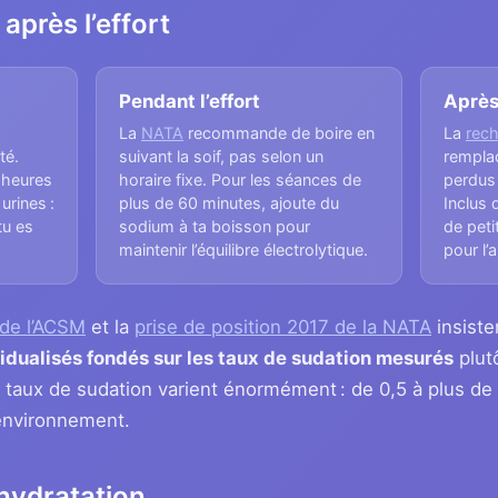
après l’effort
Pendant l’effort
Après 
La
NATA
recommande de boire en
La
rec
té.
suivant la soif, pas selon un
remplac
 heures
horaire fixe. Pour les séances de
perdus 
urines :
plus de 60 minutes, ajoute du
Inclus
tu es
sodium à ta boisson pour
de peti
maintenir l’équilibre électrolytique.
pour l’
 de l’ACSM
et la
prise de position 2017 de la NATA
insiste
vidualisés fondés sur les taux de sudation mesurés
plutô
taux de sudation varient énormément : de 0,5 à plus de 2
l’environnement.
’hydratation