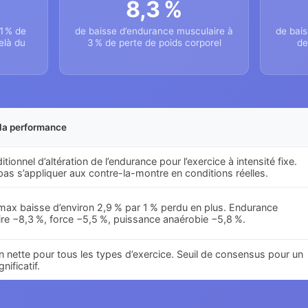
8,3 %
1 % de
de baisse d’endurance musculaire à
de bais
elà du
3 % de perte de poids corporel
de
r la performance
ditionnel d’altération de l’endurance pour l’exercice à intensité fixe.
pas s’appliquer aux contre-la-montre en conditions réelles.
ax baisse d’environ 2,9 % par 1 % perdu en plus. Endurance
re −8,3 %, force −5,5 %, puissance anaérobie −5,8 %.
on nette pour tous les types d’exercice. Seuil de consensus pour un
nificatif.