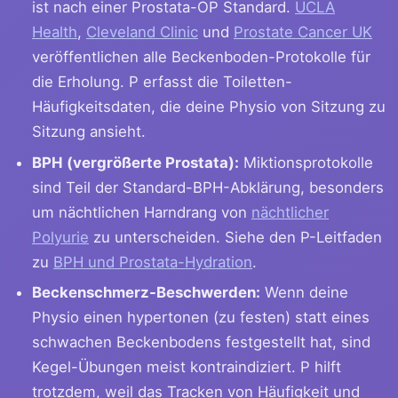
ist nach einer Prostata-OP Standard.
UCLA
Health
,
Cleveland Clinic
und
Prostate Cancer UK
veröffentlichen alle Beckenboden-Protokolle für
die Erholung. P erfasst die Toiletten-
Häufigkeitsdaten, die deine Physio von Sitzung zu
Sitzung ansieht.
BPH (vergrößerte Prostata):
Miktionsprotokolle
sind Teil der Standard-BPH-Abklärung, besonders
um nächtlichen Harndrang von
nächtlicher
Polyurie
zu unterscheiden. Siehe den P-Leitfaden
zu
BPH und Prostata-Hydration
.
Beckenschmerz-Beschwerden:
Wenn deine
Physio einen hypertonen (zu festen) statt eines
schwachen Beckenbodens festgestellt hat, sind
Kegel-Übungen meist kontraindiziert. P hilft
trotzdem, weil das Tracken von Häufigkeit und