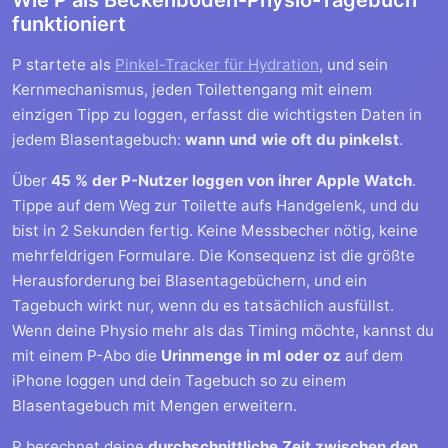
funktioniert
P startete als
Pinkel-Tracker für Hydration
, und sein
Kernmechanismus, jeden Toilettengang mit einem
einzigen Tipp zu loggen, erfasst die wichtigsten Daten in
jedem Blasentagebuch:
wann und wie oft du pinkelst
.
Über
45 % der P-Nutzer loggen von ihrer Apple Watch
.
Tippe auf dem Weg zur Toilette aufs Handgelenk, und du
bist in 2 Sekunden fertig. Keine Messbecher nötig, keine
mehrfeldrigen Formulare. Die Konsequenz ist die größte
Herausforderung bei Blasentagebüchern, und ein
Tagebuch wirkt nur, wenn du es tatsächlich ausfüllst.
Wenn deine Physio mehr als das Timing möchte, kannst du
mit einem P-Abo die
Urinmenge in ml oder oz
auf dem
iPhone loggen und dein Tagebuch so zu einem
Blasentagebuch mit Mengen erweitern.
P berechnet deine
durchschnittliche Zeit zwischen den