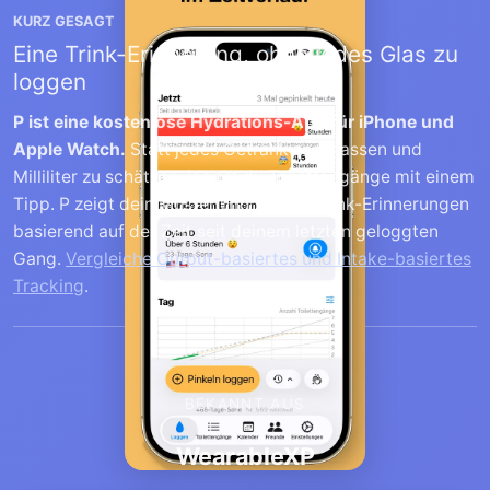
KURZ GESAGT
Eine Trink-Erinnerung, ohne jedes Glas zu
loggen
P ist eine kostenlose Hydrations-App für iPhone und
Apple Watch.
Statt jedes Getränk zu erfassen und
Milliliter zu schätzen, loggst du Toilettengänge mit einem
Tipp. P zeigt dein Muster und sendet Trink-Erinnerungen
basierend auf der Zeit seit deinem letzten geloggten
Gang.
Vergleiche Output-basiertes und Intake-basiertes
Tracking
.
BEKANNT AUS
WearableXP