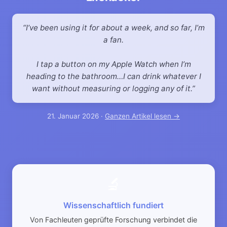
I’ve been using it for about a week, and so far, I’m
a fan.
I tap a button on my Apple Watch when I’m
heading to the bathroom…I can drink whatever I
want without measuring or logging any of it.
21. Januar 2026 ·
Ganzen Artikel lesen →
🔬
Wissenschaftlich fundiert
Von Fachleuten geprüfte Forschung verbindet die