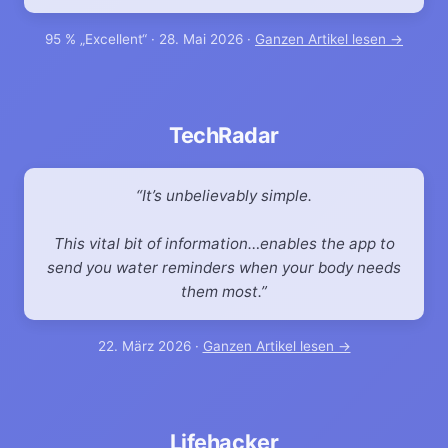
95 % „Excellent“ · 28. Mai 2026 ·
Ganzen Artikel lesen →
TechRadar
It’s unbelievably simple.
This vital bit of information…enables the app to
send you water reminders when your body needs
them most.
22. März 2026 ·
Ganzen Artikel lesen →
Lifehacker