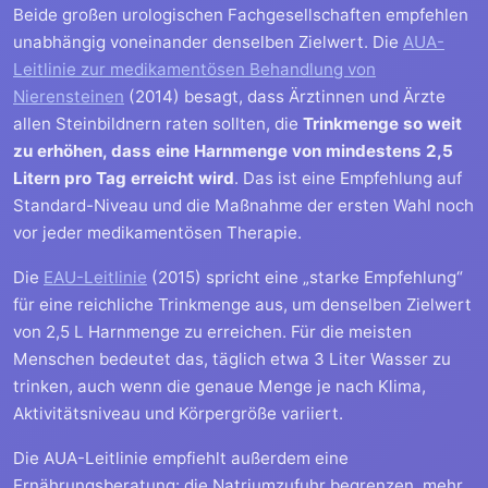
Beide großen urologischen Fachgesellschaften empfehlen
unabhängig voneinander denselben Zielwert. Die
AUA-
Leitlinie zur medikamentösen Behandlung von
Nierensteinen
(2014) besagt, dass Ärztinnen und Ärzte
allen Steinbildnern raten sollten, die
Trinkmenge so weit
zu erhöhen, dass eine Harnmenge von mindestens 2,5
Litern pro Tag erreicht wird
. Das ist eine Empfehlung auf
Standard-Niveau und die Maßnahme der ersten Wahl noch
vor jeder medikamentösen Therapie.
Die
EAU-Leitlinie
(2015) spricht eine „starke Empfehlung“
für eine reichliche Trinkmenge aus, um denselben Zielwert
von 2,5 L Harnmenge zu erreichen. Für die meisten
Menschen bedeutet das, täglich etwa 3 Liter Wasser zu
trinken, auch wenn die genaue Menge je nach Klima,
Aktivitätsniveau und Körpergröße variiert.
Die AUA-Leitlinie empfiehlt außerdem eine
Ernährungsberatung: die Natriumzufuhr begrenzen, mehr