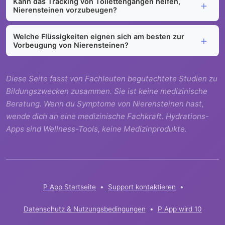
Kann das Tracking von Toilettengängen helfen,
Nierensteinen vorzubeugen?
Welche Flüssigkeiten eignen sich am besten zur
Vorbeugung von Nierensteinen?
Diese Seite fasst von Fachleuten begutachtete Studien zu
Bildungszwecken zusammen. Sie ist keine medizinische
Beratung. Wenn du Symptome von Nierensteinen hast,
wende dich an eine medizinische Fachkraft. Hydrations-
Apps sind Wellness-Tools, keine Medizinprodukte.
P App Startseite
•
Support kontaktieren
•
Datenschutz & Nutzungsbedingungen
•
P App wird 10