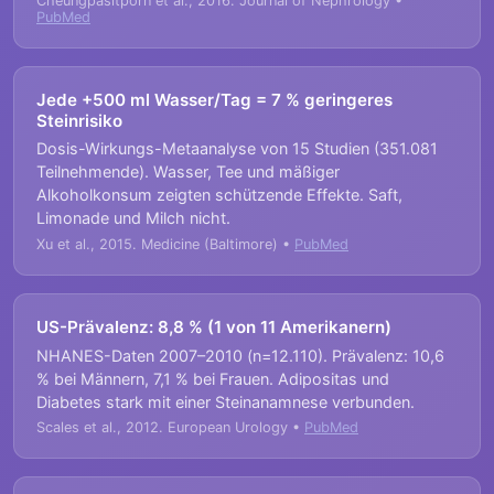
Cheungpasitporn et al., 2016. Journal of Nephrology •
PubMed
Jede +500 ml Wasser/Tag = 7 % geringeres
Steinrisiko
Dosis-Wirkungs-Metaanalyse von 15 Studien (351.081
Teilnehmende). Wasser, Tee und mäßiger
Alkoholkonsum zeigten schützende Effekte. Saft,
Limonade und Milch nicht.
Xu et al., 2015. Medicine (Baltimore) •
PubMed
US-Prävalenz: 8,8 % (1 von 11 Amerikanern)
NHANES-Daten 2007–2010 (n=12.110). Prävalenz: 10,6
% bei Männern, 7,1 % bei Frauen. Adipositas und
Diabetes stark mit einer Steinanamnese verbunden.
Scales et al., 2012. European Urology •
PubMed