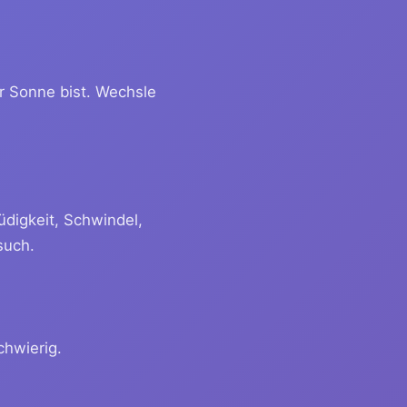
r Sonne bist. Wechsle
üdigkeit, Schwindel,
such.
chwierig.