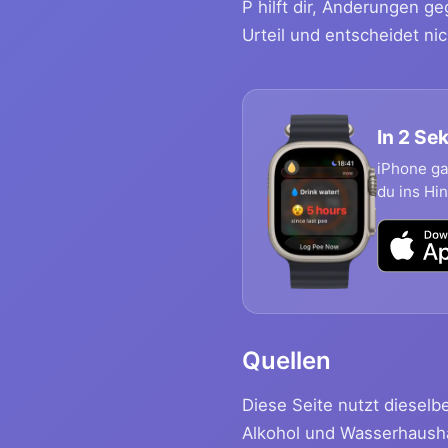
P hilft dir, Änderungen 
Urteil und entscheidet ni
In 2 S
iPhone ga
du ins Hin
Quellen
Diese Seite nutzt dieselb
Alkohol und Wasserhausha