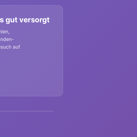
s gut versorgt
hlen,
unden-
esuch auf