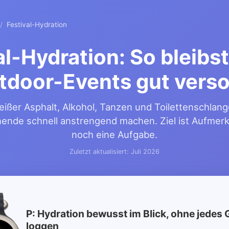
/
Festival-Hydration
al-Hydration: So bleibst
tdoor-Events gut verso
eißer Asphalt, Alkohol, Tanzen und Toilettenschlan
nde schnell anstrengend machen. Ziel ist Aufmerk
noch eine Aufgabe.
Zuletzt aktualisiert: Juli 2026
P: Hydration bewusst im Blick, ohne jedes 
loggen