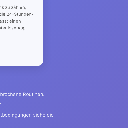
nk zu zählen,
 die 24-Stunden-
asst einen
stenlose App.
rbrochene Routinen.
.
rtbedingungen siehe die