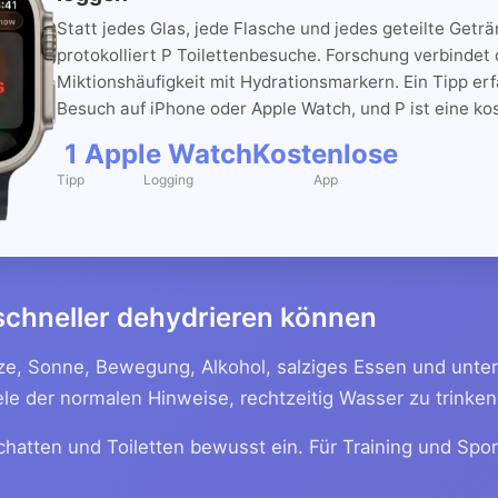
Statt jedes Glas, jede Flasche und jedes geteilte Geträ
protokolliert P Toilettenbesuche. Forschung verbindet
Miktionshäufigkeit mit Hydrationsmarkern. Ein Tipp erf
Besuch auf iPhone oder Apple Watch, und P ist eine ko
1
Apple Watch
Kostenlose
Tipp
Logging
App
schneller dehydrieren können
tze, Sonne, Bewegung, Alkohol, salziges Essen und unte
e der normalen Hinweise, rechtzeitig Wasser zu trinken
chatten und Toiletten bewusst ein. Für Training und Spo