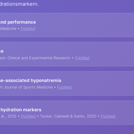
drationsmarkern.
and performance
 Medicine •
PubMed
ce
lism: Clinical and Experimental Research •
PubMed
se-associated hyponatremia
h Journal of Sports Medicine •
PubMed
 hydration markers
 al., 2015 •
PubMed
• Tucker, Caldwell & Ganio, 2020 •
PubMed