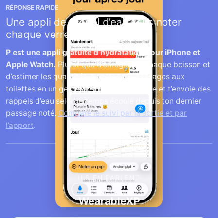
RÉPONSE RAPIDE
Une appli de rappel d’eau sans noter
chaque verre
P est une appli gratuite d’hydratation pour iPhone et
Apple Watch.
Plutôt que d’enregistrer chaque boisson et
d’estimer les quantités, tu notes tes passages aux
toilettes en un geste. P affiche ton rythme et t’envoie des
rappels d’eau selon le temps écoulé depuis ton dernier
passage noté.
Compare le suivi par la sortie et par
l’apport
.
ILS EN PARLENT
WearableXP