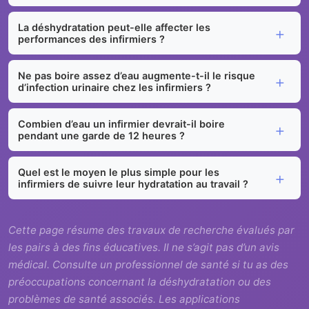
La déshydratation peut-elle affecter les
performances des infirmiers ?
Ne pas boire assez d’eau augmente-t-il le risque
d’infection urinaire chez les infirmiers ?
Combien d’eau un infirmier devrait-il boire
pendant une garde de 12 heures ?
Quel est le moyen le plus simple pour les
infirmiers de suivre leur hydratation au travail ?
Cette page résume des travaux de recherche évalués par
les pairs à des fins éducatives. Il ne s’agit pas d’un avis
médical. Consulte un professionnel de santé si tu as des
préoccupations concernant la déshydratation ou des
problèmes de santé associés. Les applications