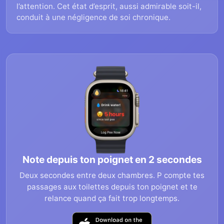
l’attention. Cet état d’esprit, aussi admirable soit-il,
conduit à une négligence de soi chronique.
Note depuis ton poignet en 2 secondes
Deux secondes entre deux chambres. P compte tes
passages aux toilettes depuis ton poignet et te
relance quand ça fait trop longtemps.