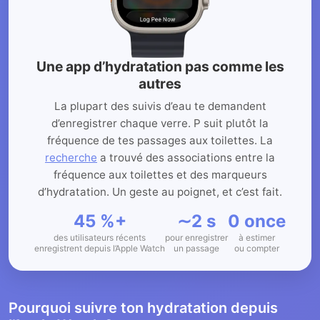
Une app d’hydratation pas comme les
autres
La plupart des suivis d’eau te demandent
d’enregistrer chaque verre. P suit plutôt la
fréquence de tes passages aux toilettes. La
recherche
a trouvé des associations entre la
fréquence aux toilettes et des marqueurs
d’hydratation. Un geste au poignet, et c’est fait.
45 %+
∼2 s
0 once
des utilisateurs récents
pour enregistrer
à estimer
enregistrent depuis l’Apple Watch
un passage
ou compter
Pourquoi suivre ton hydratation depuis