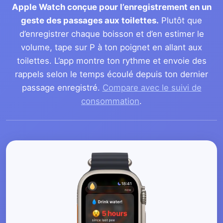
Apple Watch conçue pour l’enregistrement en un
geste des passages aux toilettes.
Plutôt que
d’enregistrer chaque boisson et d’en estimer le
volume, tape sur P à ton poignet en allant aux
toilettes. L’app montre ton rythme et envoie des
rappels selon le temps écoulé depuis ton dernier
passage enregistré.
Compare avec le suivi de
consommation
.