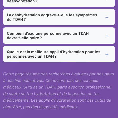
déshydratation ?
La déshydratation aggrave-t-elle les symptômes
du TDAH ?
Combien d’eau une personne avec un TDAH
devrait-elle boire ?
Quelle est la meilleure appli d’hydratation pour les
personnes avec un TDAH ?
Cette page résume des recherches évaluées par des pairs
à des fins éducatives. Ce ne sont pas des conseils
médicaux. Si tu as un TDAH, parle avec ton professionnel
de santé de ton hydratation et de la gestion de tes
médicaments. Les applis d’hydratation sont des outils de
bien-être, pas des dispositifs médicaux.