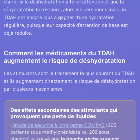
claire : si la déshydratation altère l’attention et que la
réhydratation la restaure, alors les personnes avec un
TDAH ont encore plus à gagner d’une hydratation
régulière, puisque leur capacité d’attention de base est
déjà réduite.
Comment les médicaments du TDAH
augmentent le risque de déshydratation
Les stimulants sont le traitement le plus courant du TDAH,
et ils augmentent directement le risque de déshydratation
par plusieurs mécanismes :
Des effets secondaires des stimulants qui
provoquent une perte de liquides
L’
étude de sécurité à long terme COMPAS
(205
patients sous méthylphénidate vs. 209 sous
placebo) a trouvé que
la bouche sèche survient