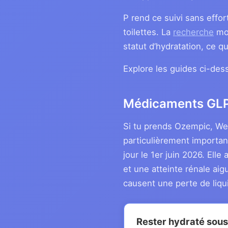
P rend ce suivi sans effor
toilettes. La
recherche
mon
statut d’hydratation, ce 
Explore les guides ci-des
Médicaments GLP-
Si tu prends Ozempic, Weg
particulièrement importan
jour le 1er juin 2026. Ell
et une atteinte rénale aig
causent une perte de liqu
Rester hydraté sou