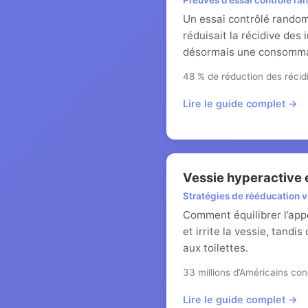
Preuves d’essai contrôlé r
Un essai contrôlé random
réduisait la récidive de
désormais une consommati
48 % de réduction des récid
Lire le guide complet →
Vessie hyperactive 
Stratégies de rééducation v
Comment équilibrer l’appo
et irrite la vessie, tand
aux toilettes.
33 millions d’Américains c
Lire le guide complet →