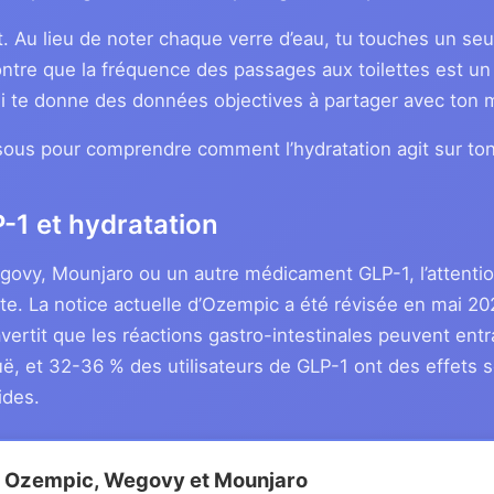
t. Au lieu de noter chaque verre d’eau, tu touches un seu
tre que la fréquence des passages aux toilettes est un 
qui te donne des données objectives à partager avec ton 
sous pour comprendre comment l’hydratation agit sur to
1 et hydratation
ovy, Mounjaro ou un autre médicament GLP-1, l’attention
te. La notice actuelle d’Ozempic a été révisée en mai 202
e avertit que les réactions gastro-intestinales peuvent en
uë, et 32-36 % des utilisateurs de GLP-1 ont des effets s
ides.
s Ozempic, Wegovy et Mounjaro