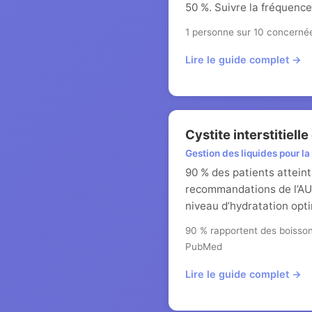
50 %. Suivre la fréquence
1 personne sur 10 concernée
Lire le guide complet →
Cystite interstitiell
Gestion des liquides pour l
90 % des patients attein
recommandations de l’AUA
niveau d’hydratation optim
90 % rapportent des boisson
PubMed
Lire le guide complet →