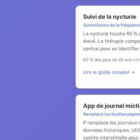
Suivi de la nycturie
Surveillance de la fréquenc
La nycturie touche 60 % d
élevé. La thérapie compo
central pour en identifier
60 % des plus de 69 ans co
Lire le guide complet →
App de journal mict
Remplace les feuilles papier
P remplace les journaux 
données historiques. Util
cystite interstitielle po