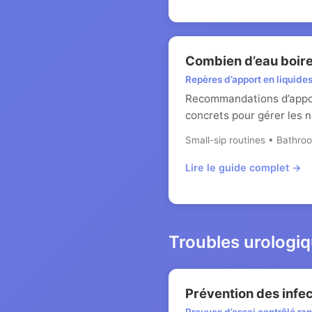
Combien d’eau boir
Repères d’apport en liquide
Recommandations d’apport
concrets pour gérer les 
Small-sip routines • Bathroo
Lire le guide complet →
Troubles urologiq
Prévention des infec