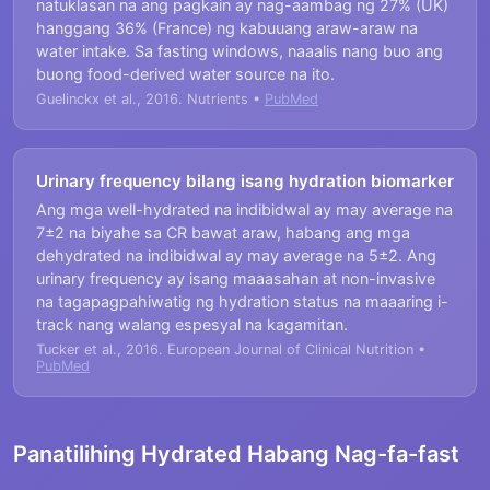
natuklasan na ang pagkain ay nag-aambag ng 27% (UK)
hanggang 36% (France) ng kabuuang araw-araw na
water intake. Sa fasting windows, naaalis nang buo ang
buong food-derived water source na ito.
Guelinckx et al., 2016. Nutrients •
PubMed
Urinary frequency bilang isang hydration biomarker
Ang mga well-hydrated na indibidwal ay may average na
7±2 na biyahe sa CR bawat araw, habang ang mga
dehydrated na indibidwal ay may average na 5±2. Ang
urinary frequency ay isang maaasahan at non-invasive
na tagapagpahiwatig ng hydration status na maaaring i-
track nang walang espesyal na kagamitan.
Tucker et al., 2016. European Journal of Clinical Nutrition •
PubMed
Panatilihing Hydrated Habang Nag-fa-fast