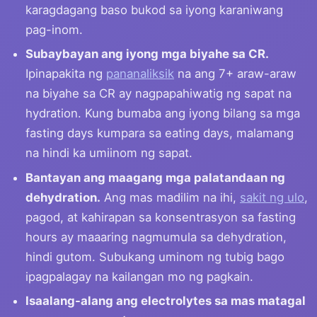
karagdagang baso bukod sa iyong karaniwang
pag-inom.
Subaybayan ang iyong mga biyahe sa CR.
Ipinapakita ng
pananaliksik
na ang 7+ araw-araw
na biyahe sa CR ay nagpapahiwatig ng sapat na
hydration. Kung bumaba ang iyong bilang sa mga
fasting days kumpara sa eating days, malamang
na hindi ka umiinom ng sapat.
Bantayan ang maagang mga palatandaan ng
dehydration.
Ang mas madilim na ihi,
sakit ng ulo
,
pagod, at kahirapan sa konsentrasyon sa fasting
hours ay maaaring nagmumula sa dehydration,
hindi gutom. Subukang uminom ng tubig bago
ipagpalagay na kailangan mo ng pagkain.
Isaalang-alang ang electrolytes sa mas matagal