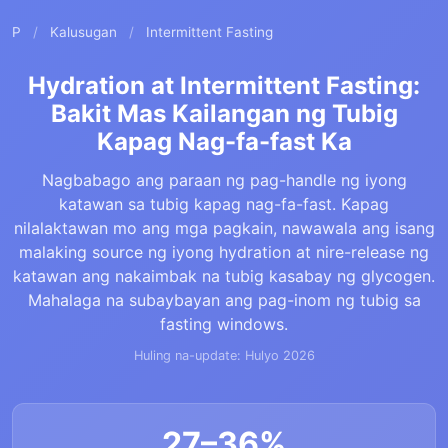
P
/
Kalusugan
/
Intermittent Fasting
Hydration at Intermittent Fasting:
Bakit Mas Kailangan ng Tubig
Kapag Nag-fa-fast Ka
Nagbabago ang paraan ng pag-handle ng iyong
katawan sa tubig kapag nag-fa-fast. Kapag
nilalaktawan mo ang mga pagkain, nawawala ang isang
malaking source ng iyong hydration at nire-release ng
katawan ang nakaimbak na tubig kasabay ng glycogen.
Mahalaga na subaybayan ang pag-inom ng tubig sa
fasting windows.
Huling na-update: Hulyo 2026
27–36%