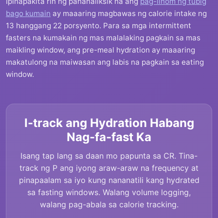
Ipinapakita rin ng pananaliksik na ang
pag-iinom ng tubig
bago kumain
ay maaaring magbawas ng calorie intake ng
13 hanggang 22 porsyento. Para sa mga intermittent
fasters na kumakain ng mas malalaking pagkain sa mas
maikling window, ang pre-meal hydration ay maaaring
makatulong na maiwasan ang labis na pagkain sa eating
window.
I-track ang Hydration Habang
Nag-fa-fast Ka
Isang tap lang sa daan mo papunta sa CR. Tina-
track ng P ang iyong araw-araw na frequency at
pinapaalam sa iyo kung nananatili kang hydrated
sa fasting windows. Walang volume logging,
walang pag-abala sa calorie tracking.