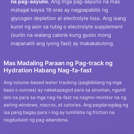
na pag-aayuno.
Ang mga pag-aayuno na mas
matagal kaysa 18 oras ay nagpapabilis ng
glycogen depletion at electrolyte loss. Ang isang
kurot ng asin sa tubig o electrolyte supplement
(suriin na walang calorie kung gusto mong
mapanatili ang iyong fast) ay makakatulong.
Mas Madaling Paraan ng Pag-track ng
Hydration Habang Nag-fa-fast
Ang volume-based water tracking (pagbibilang ng mga
baso o ounces) ay nakakapagod para sa sinuman, ngunit
lalo na para sa mga nag-fa-fast na nagmo-monitor na ng
eating windows, macros, at calories. Ang pagdaragdag ng
isa pang bagay para i-log ay lumilikha ng friction na
nagdudulot ng pag-abandona.