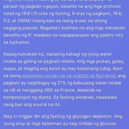
paraan ng pagkain ngayon, kasama na ang mga protocol
tulad ng 16:8 (16 oras ng fasting, 8 oras ng pagkain), 18:6,
5:2, at OMAD (isang kain sa isang araw) na lalong
nagiging popular. Bagama’t malinaw na ang mga metabolic
benefits ng IF, madalas na napapabayaan ang epekto nito
sa hydration.
Kapag kumakain ka, malaking bahagi ng iyong water
intake ay galing sa pagkain mismo. Ang mga prutas, gulay,
sopas, at maging ang kanin ay may kasamang tubig. Ayon
sa isang
population survey na na-publish sa Nutrients
, ang
pagkain ay nagbibigay ng 27% ng kabuuang water intake
sa UK at hanggang 36% sa France, depende sa
komposisyon ng diyeta. Sa fasting windows, nawawala
nang buo ang source na ito.
Nag-ti-trigger din ang fasting ng glycogen depletion. Ang
iyong atay at mga kalamnan ay nag-iimbak ng glucose