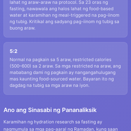
lahat ng araw-araw na protocol. Sa 23 oras ng
fasting, nawawala ang halos lahat ng food-based
water at karamihan ng meal-triggered na pag-iinom
ng tubig. Kritikal ang sadyang pag-iinom ng tubig sa
buong araw.
5:2
Normal na pagkain sa 5 araw, restricted calories
(500–600) sa 2 araw. Sa mga restricted na araw, ang
mababang dami ng pagkain ay nangangahulugang
mas kaunting food-sourced water. Bayaran ito ng
dagdag na tubig sa mga araw na iyon.
Ano ang Sinasabi ng Pananaliksik
Karamihan ng hydration research sa fasting ay
nagmumula sa mga pag-aaral ng Ramadan, kung saan