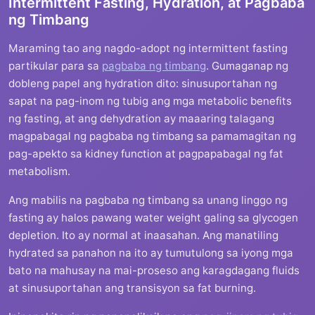
Intermittent Fasting, Hydration, at Pagbaba
ng Timbang
Maraming tao ang nagdo-adopt ng intermittent fasting
partikular para sa
pagbaba ng timbang
. Gumaganap ng
dobleng papel ang hydration dito: sinusuportahan ng
sapat na pag-inom ng tubig ang mga metabolic benefits
ng fasting, at ang dehydration ay maaaring talagang
magpabagal ng pagbaba ng timbang sa pamamagitan ng
pag-apekto sa kidney function at pagpapabagal ng fat
metabolism.
Ang mabilis na pagbaba ng timbang sa unang linggo ng
fasting ay halos pawang water weight galing sa glycogen
depletion. Ito ay normal at inaasahan. Ang manatiling
hydrated sa panahon na ito ay tumutulong sa iyong mga
bato na mahusay na mai-proseso ang karagdagang fluids
at sinusuportahan ang transisyon sa fat burning.