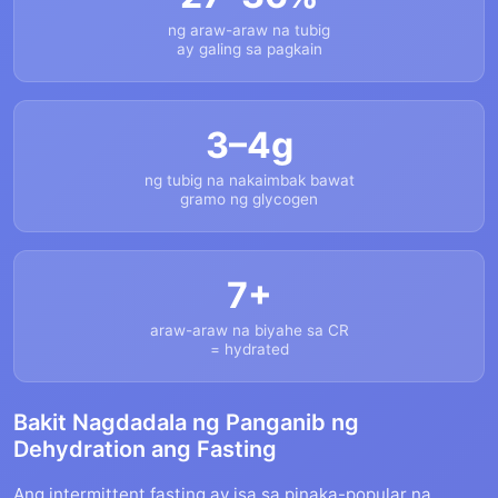
ng araw-araw na tubig
ay galing sa pagkain
3–4g
ng tubig na nakaimbak bawat
gramo ng glycogen
7+
araw-araw na biyahe sa CR
= hydrated
Bakit Nagdadala ng Panganib ng
Dehydration ang Fasting
Ang intermittent fasting ay isa sa pinaka-popular na