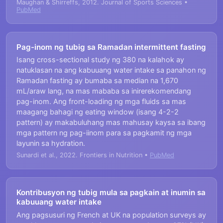
Maughan & Shirreffs, 2012. Journal of Sports Sciences •
PubMed
Pag-inom ng tubig sa Ramadan intermittent fasting
Isang cross-sectional study ng 380 na kalahok ay
natuklasan na ang kabuuang water intake sa panahon ng
Ramadan fasting ay bumaba sa median na 1,670
mL/araw lang, na mas mababa sa inirerekomendang
pag-inom. Ang front-loading ng mga fluids sa mas
maagang bahagi ng eating window (isang 4-2-2
pattern) ay makabuluhang mas mahusay kaysa sa ibang
mga pattern ng pag-iinom para sa pagkamit ng mga
layunin sa hydration.
Sunardi et al., 2022. Frontiers in Nutrition •
PubMed
Kontribusyon ng tubig mula sa pagkain at inumin sa
kabuuang water intake
Ang pagsusuri ng French at UK na population surveys ay