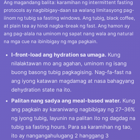
Ang magandang balita: karamihan ng intermittent fasting
protocols ay nagbibigay-daan sa walang limitasyong pag-
iinom ng tubig sa fasting windows. Ang tubig, black coffee,
at plain tea ay hindi nagba-break ng fast. Ang hamon ay
ang pag-alala na uminom ng sapat nang wala ang natural
na mga cue na ibinibigay ng mga pagkain.
I-front-load ang hydration sa umaga.
Kung
nilalaktawan mo ang agahan, uminom ng isang
buong basong tubig pagkagising. Nag-fa-fast na
ang iyong katawan magdamag at nasa bahagyang
dehydration state na ito.
Palitan nang sadya ang meal-based water.
Kung
ang pagkain ay karaniwang nagbibigay ng 27–36%
ng iyong tubig, layunin na palitan ito ng dagdag na
tubig sa fasting hours. Para sa karamihan ng tao,
ito ay nangangahulugang 2 hanggang 3