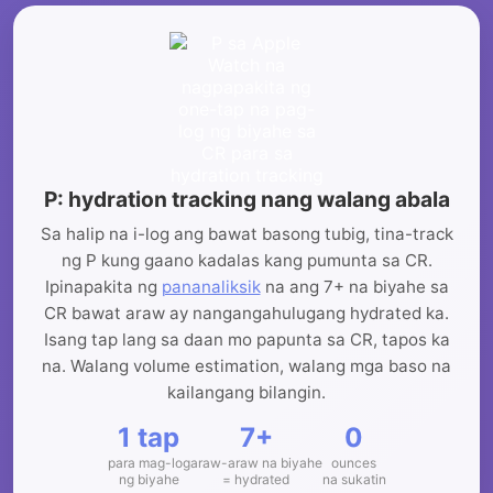
P: hydration tracking nang walang abala
Sa halip na i-log ang bawat basong tubig, tina-track
ng P kung gaano kadalas kang pumunta sa CR.
Ipinapakita ng
pananaliksik
na ang 7+ na biyahe sa
CR bawat araw ay nangangahulugang hydrated ka.
Isang tap lang sa daan mo papunta sa CR, tapos ka
na. Walang volume estimation, walang mga baso na
kailangang bilangin.
1 tap
7+
0
para mag-log
araw-araw na biyahe
ounces
ng biyahe
= hydrated
na sukatin