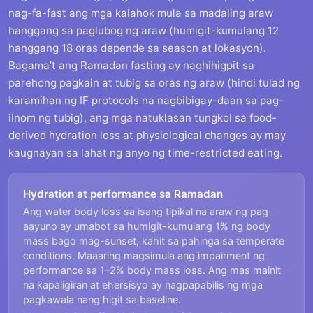
nag-fa-fast ang mga kalahok mula sa madaling araw
hanggang sa paglubog ng araw (humigit-kumulang 12
hanggang 18 oras depende sa season at lokasyon).
Bagama’t ang Ramadan fasting ay naghihigpit sa
parehong pagkain at tubig sa oras ng araw (hindi tulad ng
karamihan ng IF protocols na nagbibigay-daan sa pag-
iinom ng tubig), ang mga natuklasan tungkol sa food-
derived hydration loss at physiological changes ay may
kaugnayan sa lahat ng anyo ng time-restricted eating.
Hydration at performance sa Ramadan
Ang water body loss sa isang tipikal na araw ng pag-
aayuno ay umabot sa humigit-kumulang 1% ng body
mass bago mag-sunset, kahit sa pahinga sa temperate
conditions. Maaaring magsimula ang impairment ng
performance sa 1–2% body mass loss. Ang mas mainit
na kapaligiran at ehersisyo ay nagpapabilis ng mga
pagkawala nang higit sa baseline.