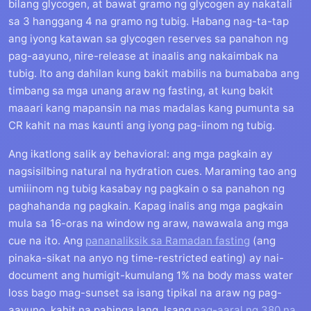
bilang glycogen, at bawat gramo ng glycogen ay nakatali
sa 3 hanggang 4 na gramo ng tubig. Habang nag-ta-tap
ang iyong katawan sa glycogen reserves sa panahon ng
pag-aayuno, nire-release at inaalis ang nakaimbak na
tubig. Ito ang dahilan kung bakit mabilis na bumababa ang
timbang sa mga unang araw ng fasting, at kung bakit
maaari kang mapansin na mas madalas kang pumunta sa
CR kahit na mas kaunti ang iyong pag-iinom ng tubig.
Ang ikatlong salik ay behavioral: ang mga pagkain ay
nagsisilbing natural na hydration cues. Maraming tao ang
umiiinom ng tubig kasabay ng pagkain o sa panahon ng
paghahanda ng pagkain. Kapag inalis ang mga pagkain
mula sa 16-oras na window ng araw, nawawala ang mga
cue na ito. Ang
pananaliksik sa Ramadan fasting
(ang
pinaka-sikat na anyo ng time-restricted eating) ay nai-
document ang humigit-kumulang 1% na body mass water
loss bago mag-sunset sa isang tipikal na araw ng pag-
aayuno, kahit na pahinga lang. Isang
pag-aaral ng 380 na