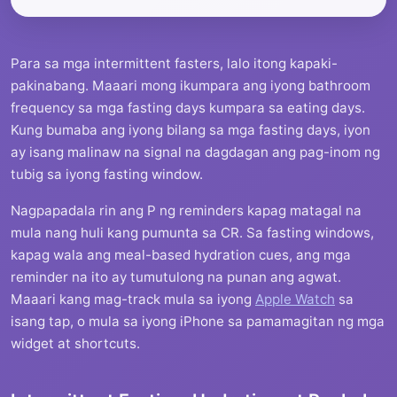
Para sa mga intermittent fasters, lalo itong kapaki-
pakinabang. Maaari mong ikumpara ang iyong bathroom
frequency sa mga fasting days kumpara sa eating days.
Kung bumaba ang iyong bilang sa mga fasting days, iyon
ay isang malinaw na signal na dagdagan ang pag-inom ng
tubig sa iyong fasting window.
Nagpapadala rin ang P ng reminders kapag matagal na
mula nang huli kang pumunta sa CR. Sa fasting windows,
kapag wala ang meal-based hydration cues, ang mga
reminder na ito ay tumutulong na punan ang agwat.
Maaari kang mag-track mula sa iyong
Apple Watch
sa
isang tap, o mula sa iyong iPhone sa pamamagitan ng mga
widget at shortcuts.