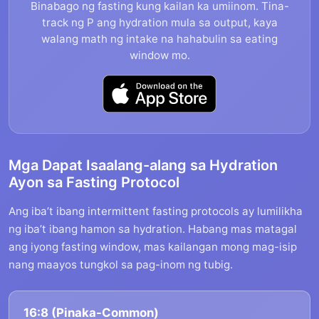
Binabago ng fasting kung kailan ka umiinom. Tina-
track ng P ang hydration mula sa output, kaya
walang math ng intake na hahabulin sa eating
window mo.
Mga Dapat Isaalang-alang sa Hydration
Ayon sa Fasting Protocol
Ang iba’t ibang intermittent fasting protocols ay lumilikha
ng iba’t ibang hamon sa hydration. Habang mas matagal
ang iyong fasting window, mas kailangan mong mag-isip
nang maayos tungkol sa pag-inom ng tubig.
16:8 (Pinaka-Common)