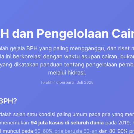
H dan Pengelolaan Cai
alah gejala BPH yang paling mengganggu, dan riset
la ini berkorelasi dengan waktu asupan cairan, buk
ah yang dikatakan panduan tentang pengelolaan pemb
melalui hidrasi.
Terakhir diperbarui: Juli 2026
BPH?
 adalah salah satu kondisi paling umum pada pria yang m
menemukan
94 juta kasus di seluruh dunia
pada 2019, n
PH muncul pada
50-60% pria berusia 60-an
dan 80-90% pri