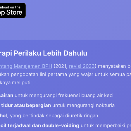
api Perilaku Lebih Dahulu
ntang Manajemen BPH
(2021,
revisi 2023
) menyatakan b
akan pengobatan lini pertama yang wajar untuk semua p
knya meliputi:
cairan
untuk mengurangi frekuensi buang air kecil
 tidur atau bepergian
untuk mengurangi nokturia
hol
, yang bertindak sebagai diuretik ringan
cil terjadwal dan double-voiding
untuk memperbaiki p