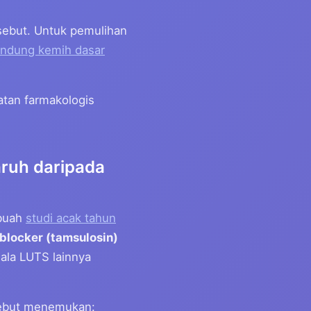
ebut. Untuk pemulihan
andung kemih dasar
atan farmakologis
ruh daripada
ebuah
studi acak tahun
blocker (tamsulosin)
ala LUTS lainnya
rsebut menemukan: