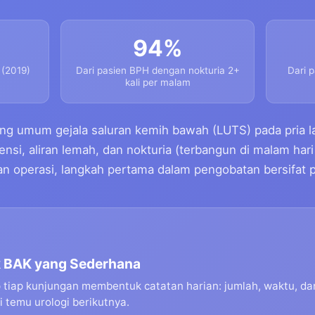
94%
 (2019)
Dari pasien BPH dengan nokturia 2+
Dari 
kali per malam
ng umum gejala saluran kemih bawah (LUTS) pada pria la
gensi, aliran lemah, dan nokturia (terbangun di malam hari
n operasi, langkah pertama dalam pengobatan bersifat p
k BAK yang Sederhana
p tiap kunjungan membentuk catatan harian: jumlah, waktu, da
i temu urologi berikutnya.