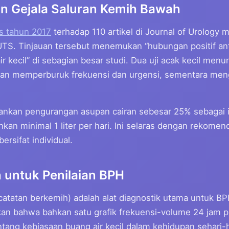
n Gejala Saluran Kemih Bawah
is tahun 2017
terhadap 110 artikel di Journal of Urology 
UTS. Tinjauan tersebut menemukan “hubungan positif ant
ir kecil” di sebagian besar studi. Dua uji acak kecil me
ran memperburuk frekuensi dan urgensi, sementara men
ankan pengurangan asupan cairan sebesar 25% sebagai i
kan minimal 1 liter per hari. Ini selaras dengan rekome
rsifat individual.
 untuk Penilaian BPH
(catatan berkemih) adalah alat diagnostik utama untuk 
 bahwa bahkan satu grafik frekuensi-volume 24 jam p
ng kebiasaan buang air kecil dalam kehidupan sehari-ha