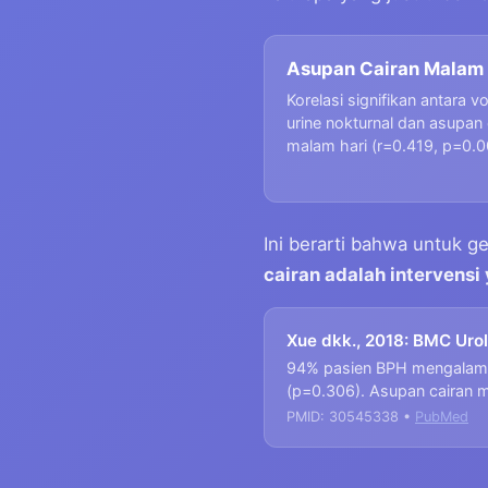
Asupan Cairan Malam 
Korelasi signifikan antara v
urine nokturnal dan asupan 
malam hari (r=0.419, p=0.0
Ini berarti bahwa untuk g
cairan adalah intervensi
Xue dkk., 2018: BMC Uro
94% pasien BPH mengalami n
(p=0.306). Asupan cairan m
PMID: 30545338 •
PubMed