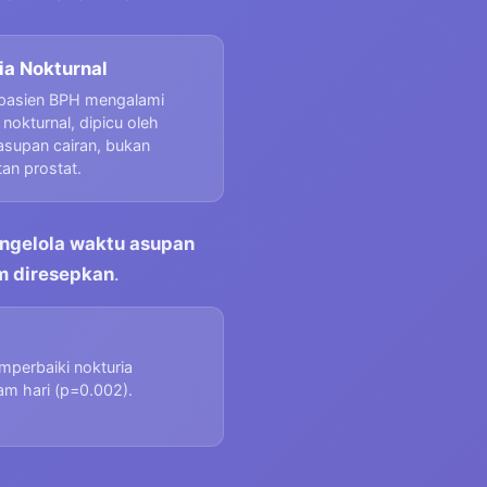
ria Nokturnal
pasien BPH mengalami
a nokturnal, dipicu oleh
asupan cairan, bukan
an prostat.
ngelola waktu asupan
um diresepkan
.
mperbaiki nokturia
am hari (p=0.002).