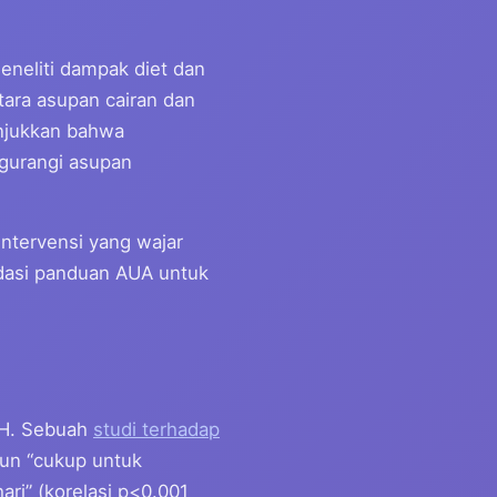
meneliti dampak diet dan
ara asupan cairan dan
nunjukkan bahwa
gurangi asupan
ntervensi yang wajar
ndasi panduan AUA untuk
BPH. Sebuah
studi terhadap
un “cukup untuk
ri” (korelasi p<0.001