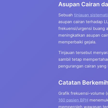
Asupan Cairan da
Sebuah
tinjauan sistemat
asupan cairan terhadap L
frekuensi/urgensi buang a
meningkatkan asupan cai
memperbaiki gejala.
Tinjauan tersebut menyar
sambil tetap mempertahan
pengurangan cairan yang be
Catatan Berkemih
Grafik frekuensi-volume 
160 pasien BPH
menemukan
memperoleh wawasan tenta