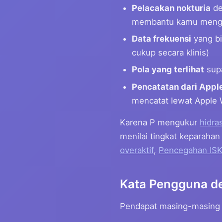
Pelacakan nokturia
de
membantu kamu mengai
Data frekuensi
yang bi
cukup secara klinis)
Pola yang terlihat
supa
Pencatatan dari Appl
mencatat lewat Apple 
Karena P mengukur
hidra
menilai tingkat keparahan
overaktif
,
Pencegahan IS
Kata Pengguna d
Pendapat masing-masing 