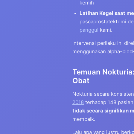
kemih
Latihan Kegel saat me
pascaprostatektomi den
panggul
kami.
Intervensi perilaku ini 
menggunakan alpha-blocke
Temuan Nokturia:
Obat
Nokturia secara konsiste
2018
terhadap 148 pasie
tidak secara signifikan 
membaik.
Lalu apa yang justru berk