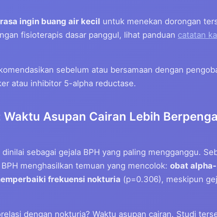
rasa ingin buang air kecil
untuk menekan dorongan ters
gan fisioterapis dasar panggul, lihat panduan
catatan k
direkomendasikan sebelum atau bersamaan dengan pengob
r atau inhibitor 5-alpha reductase.
 Waktu Asupan Cairan Lebih Berpenga
n dinilai sebagai gejala BPH yang paling mengganggu. S
n BPH menghasilkan temuan yang mencolok:
obat alpha-
memperbaiki frekuensi nokturia
(p=0.306), meskipun gej
orelasi dengan nokturia? Waktu asupan cairan. Studi te