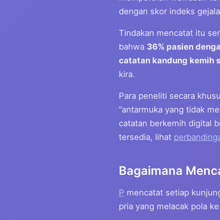
dengan skor indeks gejala
Tindakan mencatat itu sen
bahwa
36% pasien denga
catatan kandung kemih s
kira.
Para peneliti secara khus
“antarmuka yang tidak men
catatan berkemih digital 
tersedia, lihat
perbandinga
Bagaimana Menca
P
mencatat setiap kunjung
pria yang melacak pola ke 