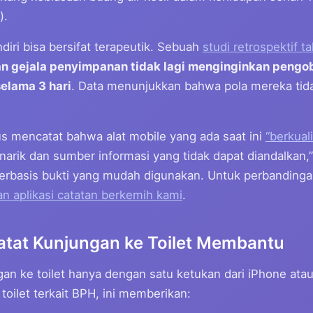
).
diri bisa bersifat terapeutik. Sebuah
studi retrospektif 
n gejala penyimpanan tidak lagi menginginkan pengo
elama 3 hari
. Data menunjukkan bahwa pola mereka tid
us mencatat bahwa alat mobile yang ada saat ini
“berkual
arik dan sumber informasi yang tidak dapat diandalkan,
berbasis bukti yang mudah digunakan. Untuk perbandingan
n aplikasi catatan berkemih kami
.
tat Kunjungan ke Toilet Membantu
an ke toilet hanya dengan satu ketukan dari iPhone ata
toilet terkait BPH, ini memberikan: