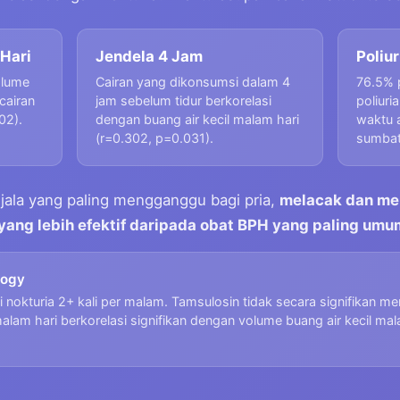
Hari
Jendela 4 Jam
Poliu
olume
Cairan yang dikonsumsi dalam 4
76.5% 
cairan
jam sebelum tidur berkorelasi
poliuri
02).
dengan buang air kecil malam hari
waktu 
(r=0.302, p=0.031).
sumbat
ejala yang paling mengganggu bagi pria,
melacak dan me
 yang lebih efektif daripada obat BPH yang paling um
logy
okturia 2+ kali per malam. Tamsulosin tidak secara signifikan me
alam hari berkorelasi signifikan dengan volume buang air kecil mal