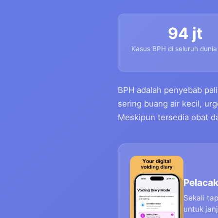
94 jt
Kasus BPH di seluruh dunia
BPH adalah penyebab pali
sering buang air kecil, ur
Meskipun tersedia obat da
Pelaca
Sekali ta
untuk janj