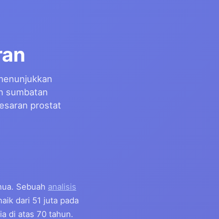
ran
 menunjukkan
an sumbatan
esaran prostat
enua. Sebuah
analisis
aik dari 51 juta pada
a di atas 70 tahun.