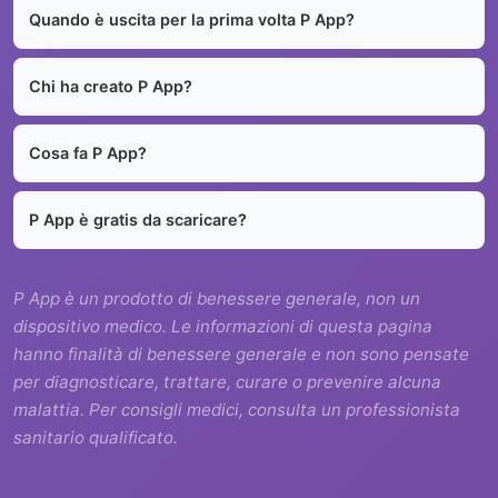
Quando è uscita per la prima volta P App?
Chi ha creato P App?
Cosa fa P App?
P App è gratis da scaricare?
P App è un prodotto di benessere generale, non un
dispositivo medico. Le informazioni di questa pagina
hanno finalità di benessere generale e non sono pensate
per diagnosticare, trattare, curare o prevenire alcuna
malattia. Per consigli medici, consulta un professionista
sanitario qualificato.