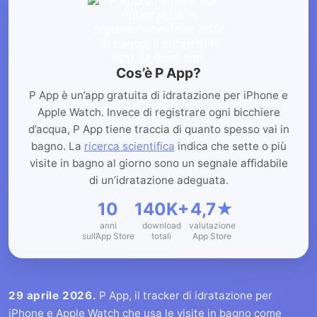
Cos’è P App?
P App è un’app gratuita di idratazione per iPhone e
Apple Watch. Invece di registrare ogni bicchiere
d’acqua, P App tiene traccia di quanto spesso vai in
bagno. La
ricerca scientifica
indica che sette o più
visite in bagno al giorno sono un segnale affidabile
di un’idratazione adeguata.
10
140K+
4,7★
anni
download
valutazione
sull’App Store
totali
App Store
29 aprile 2026.
P App, il tracker di idratazione per
iPhone e Apple Watch che usa le visite in bagno come