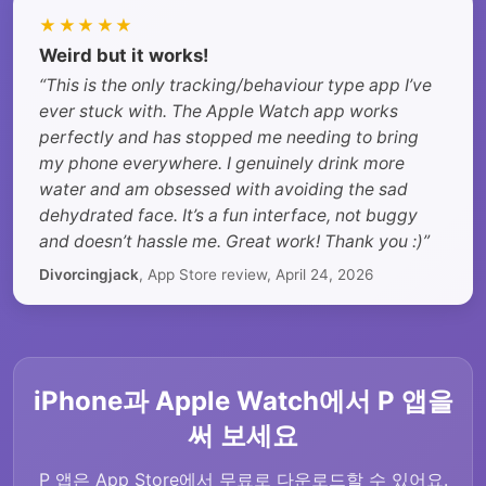
★★★★★
Weird but it works!
“This is the only tracking/behaviour type app I’ve
ever stuck with. The Apple Watch app works
perfectly and has stopped me needing to bring
my phone everywhere. I genuinely drink more
water and am obsessed with avoiding the sad
dehydrated face. It’s a fun interface, not buggy
and doesn’t hassle me. Great work! Thank you :)”
Divorcingjack
, App Store review, April 24, 2026
iPhone과 Apple Watch에서 P 앱을
써 보세요
P 앱은 App Store에서 무료로 다운로드할 수 있어요.