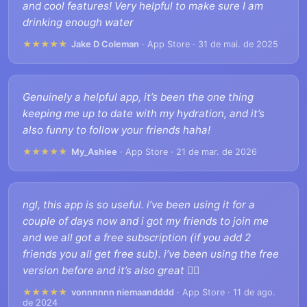
and cool features! Very helpful to make sure I am
drinking enough water
★★★★★
Jake D Coleman
· App Store · 31 de mai. de 2025
Genuinely a helpful app, it’s been the one thing
keeping me up to date with my hydration, and it’s
also funny to follow your friends haha!
★★★★★
My_Ashlee
· App Store · 21 de mar. de 2026
ngl, this app is so useful. i’ve been using it for a
couple of days now and i got my friends to join me
and we all got a free subscription (if you add 2
friends you all get free sub). i’ve been using the free
version before and it’s also great 👯‍♂️
★★★★★
vonnnnnn niemaandddd
· App Store · 11 de ago.
de 2024