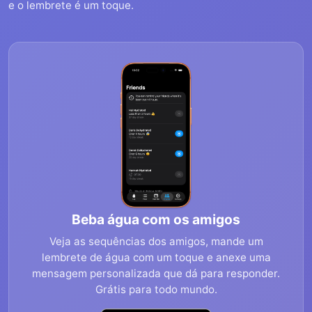
e o lembrete é um toque.
Beba água com os amigos
Veja as sequências dos amigos, mande um
lembrete de água com um toque e anexe uma
mensagem personalizada que dá para responder.
Grátis para todo mundo.