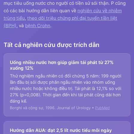
mục tiêu uống nước cho người có tiền sử sỏi thận. P cũng
có các bài hướng dẫn liên quan về
nghiên cứu về nhiễm
trùng tiểu
,
theo dõi triệu chứng phì đại tuyến tiền liệt
(BPH)
, và
bệnh Crohn
.
Tất cả nghiên cứu được trích dẫn
Uống nhiều nước hơn giúp giảm tái phát từ 27%
xuống 12%
Thử nghiệm ngẫu nhiên có đối chứng 5 năm: 199 người
lần đầu bị sỏi được phân ngẫu nhiên vào nhóm uống
nhiều nước hoặc không điều trị. Tái phát là 12,1% so với
27% (p=0,008). Thời gian đến khi tái phát cũng dài hơn
đáng kể.
Borghi và cộng sự, 1996. Journal of Urology •
PubMed
Hướng dẫn AUA: đạt 2,5 lít nước tiểu mỗi ngày