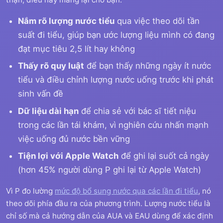
Nắm rõ lượng nước tiểu
qua việc theo dõi tần
suất đi tiểu, giúp bạn ước lượng liệu mình có đang
đạt mục tiêu 2,5 lít hay không
Thấy rõ quy luật
để bạn thấy những ngày ít nước
tiểu và điều chỉnh lượng nước uống trước khi phát
sinh vấn đề
Dữ liệu dài hạn
để chia sẻ với bác sĩ tiết niệu
trong các lần tái khám, vì nghiên cứu nhấn mạnh
việc uống đủ nước bền vững
Tiện lợi với Apple Watch
để ghi lại suốt cả ngày
(hơn 45% người dùng P ghi lại từ Apple Watch)
Vì P đo lường
mức độ bổ sung nước qua các lần đi tiểu
, nó
theo dõi phía đầu ra của phương trình. Lượng nước tiểu là
chỉ số mà cả hướng dẫn của AUA và EAU dùng để xác định