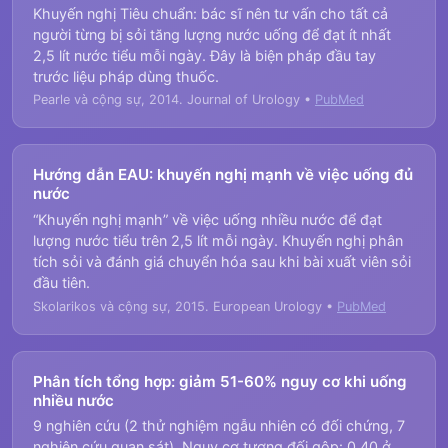
Khuyến nghị Tiêu chuẩn: bác sĩ nên tư vấn cho tất cả
người từng bị sỏi tăng lượng nước uống để đạt ít nhất
2,5 lít nước tiểu mỗi ngày. Đây là biện pháp đầu tay
trước liệu pháp dùng thuốc.
Pearle và cộng sự, 2014. Journal of Urology •
PubMed
Hướng dẫn EAU: khuyến nghị mạnh về việc uống đủ
nước
“Khuyến nghị mạnh” về việc uống nhiều nước để đạt
lượng nước tiểu trên 2,5 lít mỗi ngày. Khuyến nghị phân
tích sỏi và đánh giá chuyển hóa sau khi bài xuất viên sỏi
đầu tiên.
Skolarikos và cộng sự, 2015. European Urology •
PubMed
Phân tích tổng hợp: giảm 51-60% nguy cơ khi uống
nhiều nước
9 nghiên cứu (2 thử nghiệm ngẫu nhiên có đối chứng, 7
nghiên cứu quan sát). Nguy cơ tương đối gộp: 0,40 ở