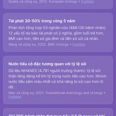
Scales và cộng sự, 2012. European Urology •
PubMed
Tái phát 30-50% trong vòng 5 năm
Phân tích tổng hợp 53 nghiên cứu (488.130 bệnh nhân):
12 yếu tố dự báo tái phát có ý nghĩa, gồm tuổi trẻ hơn,
BMI cao hơn, tiền sử gia đình và tiền sử sỏi cá nhân.
Wang và cộng sự, 2022. BMC Urology •
PubMed
Nước tiểu cô đặc tương quan với tỷ lệ sỏi
Dữ liệu NHANES (4.791 người trưởng thành): tỷ lệ sỏi
thận tăng đáng kể khi tỷ trọng nước tiểu cao hơn. Nhóm
nước tiểu sẫm màu nhất có khả năng bị sỏi cao hơn rõ
rệt.
Mao và cộng sự, 2021. Translational Andrology and Urology •
PubMed