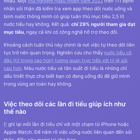
nhau. Một
thử nghiệm ngẫu nhiên năm 2022
trên 111 bệnh
nhân sỏi thận đã kiểm tra xem app theo dõi nước uống và
bình nước thông minh có giúp tuân thủ mục tiêu 2,5 lít
nước tiểu hay không. Kết quả:
chỉ 29% người tham gia đạt
mục tiêu
, ngay cả khi có công nghệ hỗ trợ theo dõi.
Khoảng cách tuân thủ này chính là nơi việc tự theo dõi liên
tục trở nên quan trọng. Nghiên cứu cho thấy
nước tiểu cô
đặc (tỷ trọng cao hơn) tương quan trực tiếp với tỷ lệ sỏi
cao hơn
. Màu nước tiểu và tần suất đi tiểu là những chỉ
dấu thiết thực cho biết bạn có đang uống đủ để giữ mình
trong vùng an toàn hay không.
Việc theo dõi các lần đi tiểu giúp ích như
thế nào
P
ghi lại mỗi lần đi tiểu chỉ với một chạm từ iPhone hoặc
Apple Watch. Để nắm rõ việc uống nước liên quan đến sỏi
thận, điều này mang lại cho bạn: