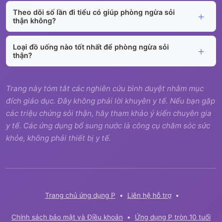
Theo dõi số lần đi tiểu có giúp phòng ngừa sỏi
thận không?
Loại đồ uống nào tốt nhất để phòng ngừa sỏi
thận?
Trang này tóm tắt các nghiên cứu bình duyệt nhằm mục
đích giáo dục. Đây không phải lời khuyên y tế. Nếu bạn gặp
các triệu chứng sỏi thận, hãy tham khảo ý kiến chuyên gia
y tế. Các ứng dụng bổ sung nước là công cụ chăm sóc sức
khỏe, không phải thiết bị y tế.
Trang chủ ứng dụng P
•
Liên hệ hỗ trợ
•
Chính sách bảo mật và Điều khoản
•
Ứng dụng P tròn 10 tuổi