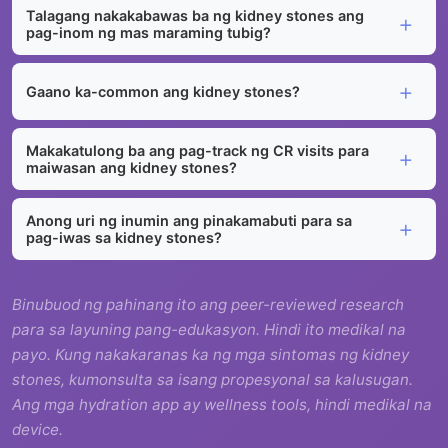
Talagang nakakabawas ba ng kidney stones ang
pag-inom ng mas maraming tubig?
Gaano ka-common ang kidney stones?
Makakatulong ba ang pag-track ng CR visits para
maiwasan ang kidney stones?
Anong uri ng inumin ang pinakamabuti para sa
pag-iwas sa kidney stones?
Binubuod ng pahinang ito ang peer-reviewed research
para sa layuning pang-edukasyon. Hindi ito medikal na
payo. Kung nakakaranas ka ng mga sintomas ng kidney
stones, kumonsulta sa isang propesyonal sa kalusugan.
Ang mga hydration app ay wellness tools, hindi medikal na
device.