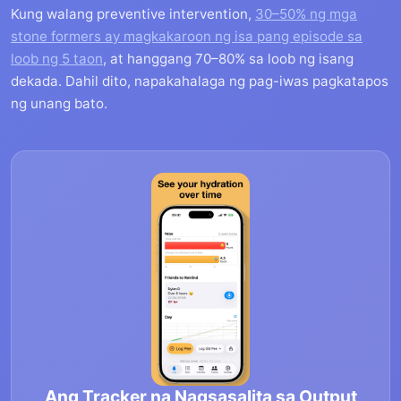
Kung walang preventive intervention,
30–50% ng mga
stone formers ay magkakaroon ng isa pang episode sa
loob ng 5 taon
, at hanggang 70–80% sa loob ng isang
dekada. Dahil dito, napakahalaga ng pag-iwas pagkatapos
ng unang bato.
Ang Tracker na Nagsasalita sa Output