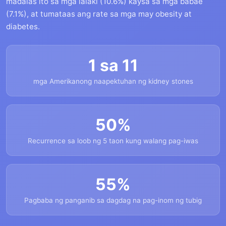
madalas ito sa mga lalaki (10.6%) kaysa sa mga babae
(7.1%), at tumataas ang rate sa mga may obesity at
diabetes.
1 sa 11
mga Amerikanong naapektuhan ng kidney stones
50%
Recurrence sa loob ng 5 taon kung walang pag-iwas
55%
Pagbaba ng panganib sa dagdag na pag-inom ng tubig