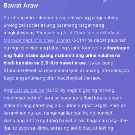
Bawat Araw
Parehong inirerekomenda ng dalawang pangunahing
urological societies ang parehong target nang
magkahiwalay. Sinasabi ng
AUA Guideline on Medical
Management of Kidney Stones
(2014) na dapat payuhan
ng mga clinician ang lahat ng stone formers na
dagdagan
ang fluid intake upang makamit ang urine volume na
hindi bababa sa 2.5 litro bawat araw
. Ito ay isang
Standard-level na rekomendasyon at unang interbensyon
bago ang anumang pharmacological therapy.
Ang
EAU Guideline
(2015) ay nagbibigay ng “strong
recommendation” para sa saganang fluid intake upang
makamit ang parehong 2.5L urine output target. Para sa
karamihan ng tao, nangangailangan ito ng humigit-
kumulang 3 litro ng tubig bawat araw, bagaman nag-iiba-
iba ito ayon sa klima, antas ng aktibidad, at laki ng