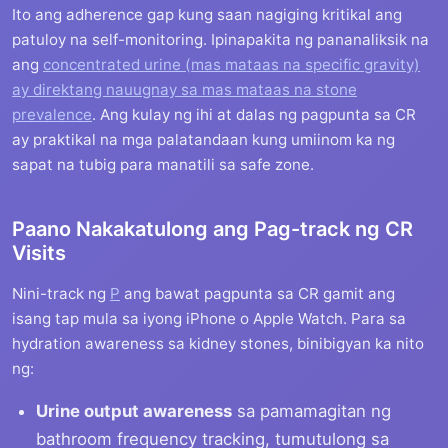
Ito ang adherence gap kung saan nagiging kritikal ang
patuloy na self-monitoring. Ipinapakita ng pananaliksik na
ang
concentrated urine (mas mataas na specific gravity)
ay direktang nauugnay sa mas mataas na stone
prevalence
. Ang kulay ng ihi at dalas ng pagpunta sa CR
ay praktikal na mga palatandaan kung umiinom ka ng
sapat na tubig para manatili sa safe zone.
Paano Nakakatulong ang Pag-track ng CR
Visits
Nini-track ng
P
ang bawat pagpunta sa CR gamit ang
isang tap mula sa iyong iPhone o Apple Watch. Para sa
hydration awareness sa kidney stones, binibigyan ka nito
ng:
Urine output awareness
sa pamamagitan ng
bathroom frequency tracking, tumutulong sa