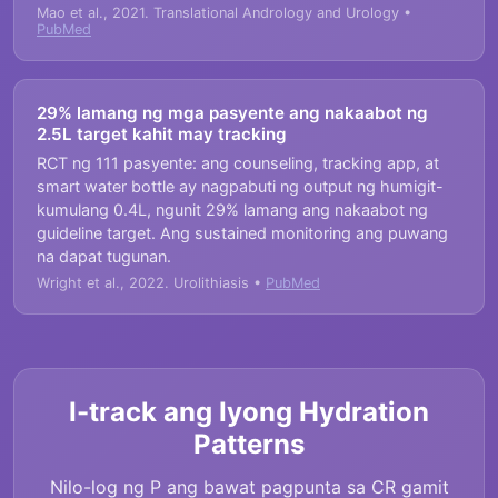
Mao et al., 2021. Translational Andrology and Urology •
PubMed
29% lamang ng mga pasyente ang nakaabot ng
2.5L target kahit may tracking
RCT ng 111 pasyente: ang counseling, tracking app, at
smart water bottle ay nagpabuti ng output ng humigit-
kumulang 0.4L, ngunit 29% lamang ang nakaabot ng
guideline target. Ang sustained monitoring ang puwang
na dapat tugunan.
Wright et al., 2022. Urolithiasis •
PubMed
I-track ang Iyong Hydration
Patterns
Nilo-log ng P ang bawat pagpunta sa CR gamit