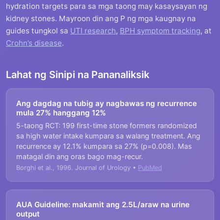
hydration targets para sa mga taong may kasaysayan ng
kidney stones. Mayroon din ang P ng mga kaugnay na
guides tungkol sa
UTI research
,
BPH symptom tracking
, at
Crohn’s disease
.
Lahat ng Sinipi na Pananaliksik
Ang dagdag na tubig ay nagbawas ng recurrence
mula 27% hanggang 12%
5-taong RCT: 199 first-time stone formers randomized
sa high water intake kumpara sa walang treatment. Ang
recurrence ay 12.1% kumpara sa 27% (p=0.008). Mas
matagal din ang oras bago mag-recur.
Borghi et al., 1996. Journal of Urology •
PubMed
AUA Guideline: makamit ang 2.5L/araw na urine
output