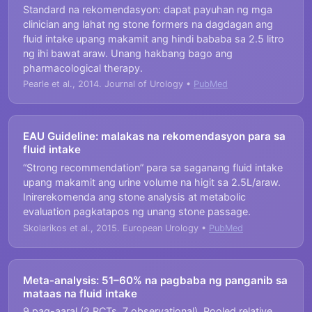
Standard na rekomendasyon: dapat payuhan ng mga
clinician ang lahat ng stone formers na dagdagan ang
fluid intake upang makamit ang hindi bababa sa 2.5 litro
ng ihi bawat araw. Unang hakbang bago ang
pharmacological therapy.
Pearle et al., 2014. Journal of Urology •
PubMed
EAU Guideline: malakas na rekomendasyon para sa
fluid intake
“Strong recommendation” para sa saganang fluid intake
upang makamit ang urine volume na higit sa 2.5L/araw.
Inirerekomenda ang stone analysis at metabolic
evaluation pagkatapos ng unang stone passage.
Skolarikos et al., 2015. European Urology •
PubMed
Meta-analysis: 51–60% na pagbaba ng panganib sa
mataas na fluid intake
9 pag-aaral (2 RCTs, 7 observational). Pooled relative