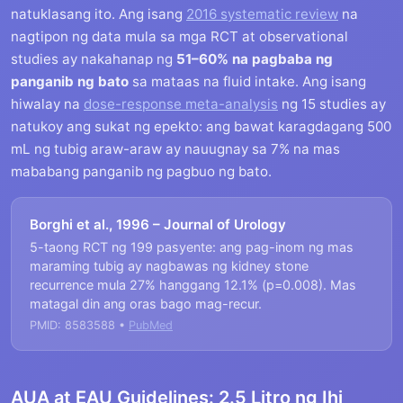
natuklasang ito. Ang isang
2016 systematic review
na
nagtipon ng data mula sa mga RCT at observational
studies ay nakahanap ng
51–60% na pagbaba ng
panganib ng bato
sa mataas na fluid intake. Ang isang
hiwalay na
dose-response meta-analysis
ng 15 studies ay
natukoy ang sukat ng epekto: ang bawat karagdagang 500
mL ng tubig araw-araw ay nauugnay sa 7% na mas
mababang panganib ng pagbuo ng bato.
Borghi et al., 1996 – Journal of Urology
5-taong RCT ng 199 pasyente: ang pag-inom ng mas
maraming tubig ay nagbawas ng kidney stone
recurrence mula 27% hanggang 12.1% (p=0.008). Mas
matagal din ang oras bago mag-recur.
PMID: 8583588 •
PubMed
AUA at EAU Guidelines: 2.5 Litro ng Ihi