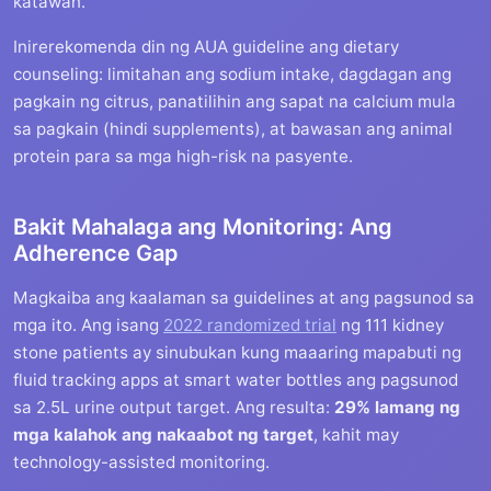
katawan.
Inirerekomenda din ng AUA guideline ang dietary
counseling: limitahan ang sodium intake, dagdagan ang
pagkain ng citrus, panatilihin ang sapat na calcium mula
sa pagkain (hindi supplements), at bawasan ang animal
protein para sa mga high-risk na pasyente.
Bakit Mahalaga ang Monitoring: Ang
Adherence Gap
Magkaiba ang kaalaman sa guidelines at ang pagsunod sa
mga ito. Ang isang
2022 randomized trial
ng 111 kidney
stone patients ay sinubukan kung maaaring mapabuti ng
fluid tracking apps at smart water bottles ang pagsunod
sa 2.5L urine output target. Ang resulta:
29% lamang ng
mga kalahok ang nakaabot ng target
, kahit may
technology-assisted monitoring.