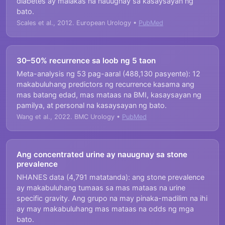
diabetes ay malakas na nauugnay sa kasaysayan ng
bato.
Scales et al., 2012. European Urology •
PubMed
30–50% recurrence sa loob ng 5 taon
Meta-analysis ng 53 pag-aaral (488,130 pasyente): 12
makabuluhang predictors ng recurrence kasama ang
mas batang edad, mas mataas na BMI, kasaysayan ng
pamilya, at personal na kasaysayan ng bato.
Wang et al., 2022. BMC Urology •
PubMed
Ang concentrated urine ay nauugnay sa stone
prevalence
NHANES data (4,791 matatanda): ang stone prevalence
ay makabuluhang tumaas sa mas mataas na urine
specific gravity. Ang grupo na may pinaka-madilim na ihi
ay may makabuluhang mas mataas na odds ng mga
bato.