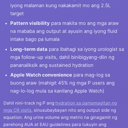
iyong malaman kung nakakamit mo ang 2.5L
target
Pattern visibility
para makita mo ang mga araw
na mababa ang output at ayusin ang iyong fluid
intake bago pa lumala
Long-term data
para ibahagi sa iyong urologist sa
mga follow-up visits, dahil binibigyang-diin ng
pananaliksik ang sustained hydration
Apple Watch convenience
para mag-log sa
buong araw (mahigit 45% ng mga P users ang
nag-lo-log mula sa kanilang Apple Watch)
Dahil nini-track ng P ang
hydration sa pamamagitan ng
mga CR visits
, sinusubaybayan nito ang output side ng
equation. Ang urine volume ang metric na ginagamit ng
parehong AUA at EAU guidelines para tukuyin ang