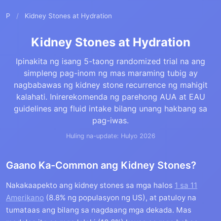
P
/
Kidney Stones at Hydration
Kidney Stones at Hydration
Ipinakita ng isang 5-taong randomized trial na ang
simpleng pag-inom ng mas maraming tubig ay
nagbabawas ng kidney stone recurrence ng mahigit
kalahati. Inirerekomenda ng parehong AUA at EAU
guidelines ang fluid intake bilang unang hakbang sa
pag-iwas.
Huling na-update: Hulyo 2026
Gaano Ka-Common ang Kidney Stones?
Nakakaapekto ang kidney stones sa mga halos
1 sa 11
Amerikano
(8.8% ng populasyon ng US), at patuloy na
tumataas ang bilang sa nagdaang mga dekada. Mas