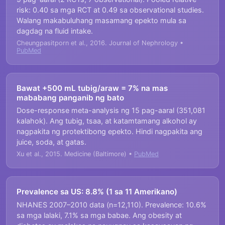
risk: 0.40 sa mga RCT at 0.49 sa observational studies.
Walang makabuluhang masamang epekto mula sa
dagdag na fluid intake.
Cheungpasitporn et al., 2016. Journal of Nephrology •
PubMed
Bawat +500 mL tubig/araw = 7% na mas
mababang panganib ng bato
Dose-response meta-analysis ng 15 pag-aaral (351,081
kalahok). Ang tubig, tsaa, at katamtamang alkohol ay
nagpakita ng protektibong epekto. Hindi nagpakita ang
juice, soda, at gatas.
Xu et al., 2015. Medicine (Baltimore) •
PubMed
Prevalence sa US: 8.8% (1 sa 11 Amerikano)
NHANES 2007–2010 data (n=12,110). Prevalence: 10.6%
sa mga lalaki, 7.1% sa mga babae. Ang obesity at