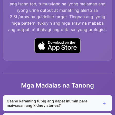
ang isang tap, tumutulong sa iyong malaman ang
iyong urine output at manatiling alerto sa
2.5L/araw na guideline target. Tingnan ang iyong
mga pattern, tukuyin ang mga araw na mababa
ang output, at ibahagi ang data sa iyong urologist.
Mga Madalas na Tanong
Gaano karaming tubig ang dapat inumin para
maiwasan ang kidney stones?