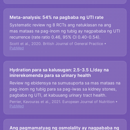
Meta-analysis: 54% na pagbaba ng UTI rate
Systematic review ng 8 RCTs ang natuklasan na ang
mas mataas na pag-inom ng tubig ay nagpababa ng UTI
recurrence (rate ratio 0.46, 95% CI 0.40-0.54).
Scott et al., 2020. British Journal of General Practice •
PubMed
Hydration para sa kalusugan: 2.5-3.5 L/day na
inirerekomenda para sa urinary health
Review ng ebidensya na sumusuporta sa mas mataas na
pag-inom ng tubig para sa pag-iwas sa kidney stones,
pagbaba ng UTI, at kabuuang urinary tract health.
Perrier, Kavouras et al., 2021. European Journal of Nutrition •
PubMed
Ang pagmamatyag ng osmolality ay nagpababa ng