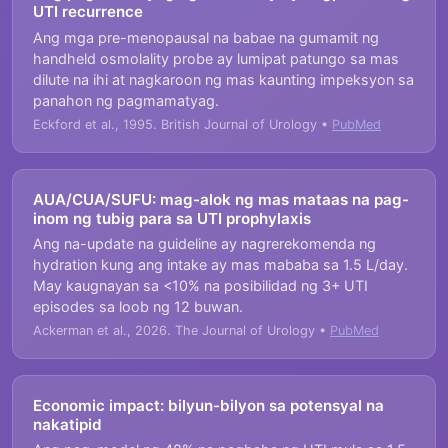
UTI recurrence
Ang mga pre-menopausal na babae na gumamit ng
handheld osmolality probe ay lumipat patungo sa mas
dilute na ihi at nagkaroon ng mas kaunting impeksyon sa
panahon ng pagmamatyag.
Eckford et al., 1995. British Journal of Urology •
PubMed
AUA/CUA/SUFU: mag-alok ng mas mataas na pag-
inom ng tubig para sa UTI prophylaxis
Ang na-update na guideline ay nagrerekomenda ng
hydration kung ang intake ay mas mababa sa 1.5 L/day.
May kaugnayan sa <10% na posibilidad ng 3+ UTI
episodes sa loob ng 12 buwan.
Ackerman et al., 2026. The Journal of Urology •
PubMed
Economic impact: bilyun-bilyon sa potensyal na
nakatipid