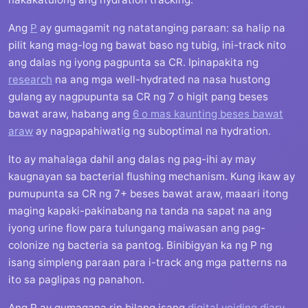
Ang
P
ay gumagamit ng natatanging paraan: sa halip na
pilit kang mag-log ng bawat baso ng tubig, ini-track nito
ang dalas ng iyong pagpunta sa CR. Ipinapakita ng
research
na ang mga well-hydrated na nasa hustong
gulang ay nagpupunta sa CR ng 7 o higit pang beses
bawat araw, habang ang
6 o mas kaunting beses bawat
araw
ay nagpapahiwatig ng suboptimal na hydration.
Ito ay mahalaga dahil ang dalas ng pag-ihi ay may
kaugnayan sa bacterial flushing mechanism. Kung ikaw ay
pumupunta sa CR ng 7+ beses bawat araw, maaari itong
maging kapaki-pakinabang na tanda na sapat na ang
iyong urine flow para tulungang maiwasan ang pag-
colonize ng bacteria sa pantog. Binibigyan ka ng P ng
isang simpleng paraan para i-track ang mga patterns na
ito sa paglipas ng panahon.
Ang P ay gumagana rin bilang isang
digital voiding diary
,