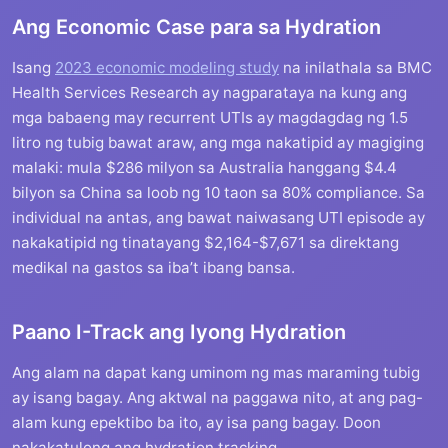
Ang Economic Case para sa Hydration
Isang
2023 economic modeling study
na inilathala sa BMC
Health Services Research ay nagparataya na kung ang
mga babaeng may recurrent UTIs ay magdagdag ng 1.5
litro ng tubig bawat araw, ang mga nakatipid ay magiging
malaki: mula $286 milyon sa Australia hanggang $4.4
bilyon sa China sa loob ng 10 taon sa 80% compliance. Sa
individual na antas, ang bawat naiwasang UTI episode ay
nakakatipid ng tinatayang $2,164-$7,671 sa direktang
medikal na gastos sa iba’t ibang bansa.
Paano I-Track ang Iyong Hydration
Ang alam na dapat kang uminom ng mas maraming tubig
ay isang bagay. Ang aktwal na paggawa nito, at ang pag-
alam kung epektibo ba ito, ay isa pang bagay. Doon
nakakatulong ang hydration tracking.