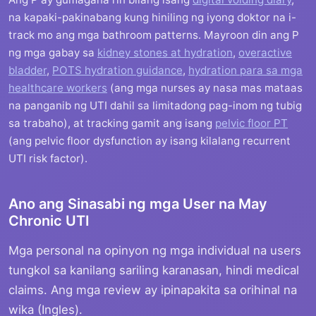
na kapaki-pakinabang kung hiniling ng iyong doktor na i-
track mo ang mga bathroom patterns. Mayroon din ang P
ng mga gabay sa
kidney stones at hydration
,
overactive
bladder
,
POTS hydration guidance
,
hydration para sa mga
healthcare workers
(ang mga nurses ay nasa mas mataas
na panganib ng UTI dahil sa limitadong pag-inom ng tubig
sa trabaho), at tracking gamit ang isang
pelvic floor PT
(ang pelvic floor dysfunction ay isang kilalang recurrent
UTI risk factor).
Ano ang Sinasabi ng mga User na May
Chronic UTI
Mga personal na opinyon ng mga individual na users
tungkol sa kanilang sariling karanasan, hindi medical
claims. Ang mga review ay ipinapakita sa orihinal na
wika (Ingles).