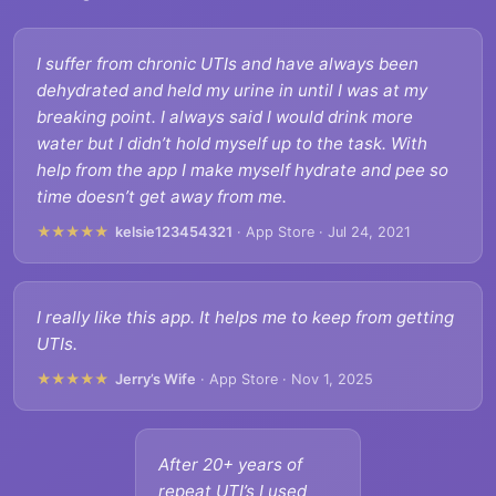
I suffer from chronic UTIs and have always been
dehydrated and held my urine in until I was at my
breaking point. I always said I would drink more
water but I didn’t hold myself up to the task. With
help from the app I make myself hydrate and pee so
time doesn’t get away from me.
★★★★★
kelsie123454321
· App Store · Jul 24, 2021
I really like this app. It helps me to keep from getting
UTIs.
★★★★★
Jerry’s Wife
· App Store · Nov 1, 2025
After 20+ years of
repeat UTI’s I used