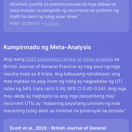
recurrent cystitis sa premenopausal na mga babae na
nasa mataas na panganib ng recurrence na umiinom ng
maliit na dami ng tubig araw-araw.”
PMID: 30285042 •
PubMed
Kumpirmado ng Meta-Analysis
Ang isang
2020 systematic review at meta-analysis
sa
British Journal of General Practice ay nag-pool ng mga
resulta mula sa 8 trials. Ang kabuuang natuklasan: ang
mas mataas na pag-inom ng tubig ay nagpababa ng UTI
rates ng 54% (rate ratio 0.46, 95% CI 0.40-0.54). Ang mga
may-akda ay nagtapos na ang mga pasyenteng may
recurrent UTIs ay “maaaring payuhang uminom ng mas
maraming tubig dahil sa minimal na potensyal na pinsala.”
Scott et al., 2020 - British Journal of General