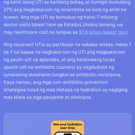
ng kahit isang UTI sa kanilang buhay, at humigit-kumulang
27% ang magkakaroon ng recurrence sa loob ng anim na
buwan. Ang mga UTI ay bumubuo ng halos 7 milyong
doctor visits bawat taon sa Estados Unidos lamang, na
may healthcare cost na lampas sa
$1.6 billion bawat taon
.
Ang recurrent UTIs ay partikular na nakaka-stress. Halos 1
sa 7 na babae na nagkakaroon ng UTI ang magkakaroon
ng paulit-ulit na episodes, at ang karaniwang lunas
(paulit-ulit na antibiotic courses) ay nagdudulot ng
lumalaking alalahanin tungkol sa antibiotic resistance.
Kaya naman, ang mga non-antibiotic prevention
strategies tulad ng mas mataas na hydration ay nagiging
mas kilala sa mga pasyente at clinicians.