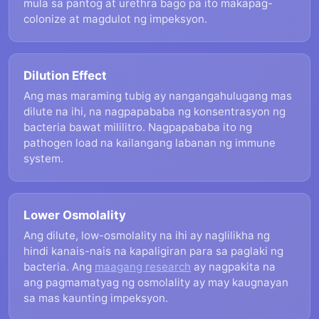
mula sa pantog at urethra bago pa ito makapag-
colonize at magdulot ng impeksyon.
Dilution Effect
Ang mas maraming tubig ay nangangahulugang mas
dilute na ihi, na nagpapababa ng konsentrasyon ng
bacteria bawat mililitro. Nagpapababa ito ng
pathogen load na kailangang labanan ng immune
system.
Lower Osmolality
Ang dilute, low-osmolality na ihi ay naglilikha ng
hindi kanais-nais na kapaligiran para sa paglaki ng
bacteria. Ang
maagang research
ay nagpakita na
ang pagmamatyag ng osmolality ay may kaugnayan
sa mas kaunting impeksyon.