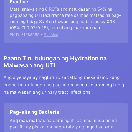
Practice
Meta-analysis ng 8 RCTs ang natuklasan ng 54% na
pagbaba ng UTI recurrence rate sa mas mataas na pag-
inom ng tubig. Sa 6 na buwan, ang odds ratio ay 0.13
(95% CI 0.07-0.25), na lubhang makabuluhan.
PMID: 31988085 •
PubMed
Paano Tinutulungan ng Hydration na
Maiwasan ang UTI
Ang siyensya ay nagtuturo sa tatlong mekanismo kung
paano tinutulungan ng pag-inom ng mas maraming tubig
na maiwasan ang urinary tract infections:
Pag-alis ng Bacteria
Ang mas mataas na dami ng ihi at mas madalas na
pag-ihi ay pisikal na nagtataboy ng mga bacteria