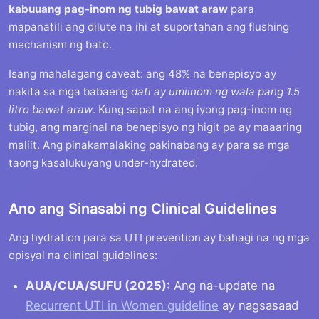
kabuuang pag-inom ng tubig bawat araw
para
mapanatili ang dilute na ihi at suportahan ang flushing
mechanism ng bato.
Isang mahalagang caveat: ang 48% na benepisyo ay
nakita sa mga babaeng
dati ay umiinom ng wala pang 1.5
litro bawat araw
. Kung sapat na ang iyong pag-inom ng
tubig, ang marginal na benepisyo ng higit pa ay maaaring
maliit. Ang pinakamalaking pakinabang ay para sa mga
taong kasalukuyang under-hydrated.
Ano ang Sinasabi ng Clinical Guidelines
Ang hydration para sa UTI prevention ay bahagi na ng mga
opisyal na clinical guidelines:
AUA/CUA/SUFU (2025):
Ang na-update na
Recurrent UTI in Women guideline
ay nagsasaad