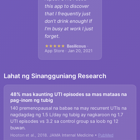
this app to discover
that I frequently just
don’t drink enough! If
I’m busy at work I just
forget.
★★★★★
Basilicous
·
App Store · Jan 20, 2021
Lahat ng Sinangguniang Research
48% mas kaunting UTI episodes sa mas mataas na
pag-inom ng tubig
140 premenopausal na babae na may recurrent UTIs na
nagdagdag ng 1.5 L/day ng tubig ay nagkaroon ng 1.7
UTI episodes vs 3.2 sa control group sa loob ng 12
buwan.
Hooton et al., 2018. JAMA Internal Medicine •
PubMed