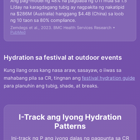
Ang pag-model ng 48% na pagbaba ng UTI mula sa 1.5
L/day na karagdagang tubig ay nagpakita ng nakatipid
na $286M (Australia) hanggang $4.4B (China) sa loob
ng 10 taon sa 80% compliance.
Zemdegs et al., 2023. BMC Health Services Research •
PubMed
Hydration sa festival at outdoor events
Kung ilang oras kang nasa araw, sasayaw, o iiwas sa
mahabang pila sa CR, tingnan ang
festival hydration guide
para planuhin ang tubig, shade, at breaks.
I-Track ang Iyong Hydration
Patterns
Ini-track ng P ang iyong dalas ng pagpunta sa CR