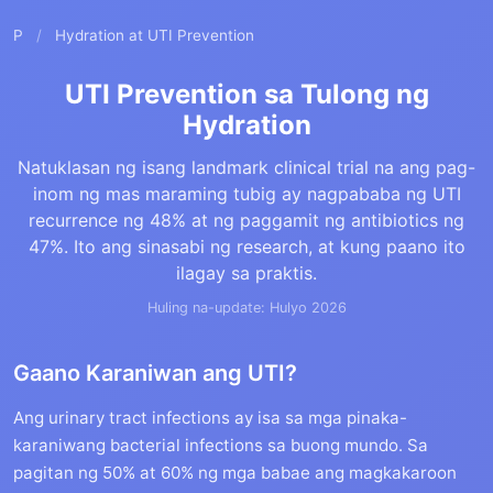
P
/
Hydration at UTI Prevention
UTI Prevention sa Tulong ng
Hydration
Natuklasan ng isang landmark clinical trial na ang pag-
inom ng mas maraming tubig ay nagpababa ng UTI
recurrence ng 48% at ng paggamit ng antibiotics ng
47%. Ito ang sinasabi ng research, at kung paano ito
ilagay sa praktis.
Huling na-update: Hulyo 2026
Gaano Karaniwan ang UTI?
Ang urinary tract infections ay isa sa mga pinaka-
karaniwang bacterial infections sa buong mundo. Sa
pagitan ng 50% at 60% ng mga babae ang magkakaroon