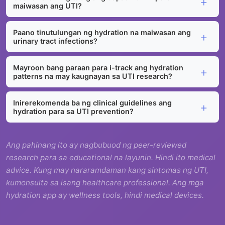
maiwasan ang UTI?
Paano tinutulungan ng hydration na maiwasan ang
urinary tract infections?
Mayroon bang paraan para i-track ang hydration
patterns na may kaugnayan sa UTI research?
Inirerekomenda ba ng clinical guidelines ang
hydration para sa UTI prevention?
Ang pahinang ito ay nagbubuod ng peer-reviewed
research para sa educational na layunin. Hindi ito medical
advice. Kung may nararamdaman kang sintomas ng UTI,
kumonsulta sa isang healthcare professional. Ang mga
hydration app ay wellness tools, hindi medical devices.