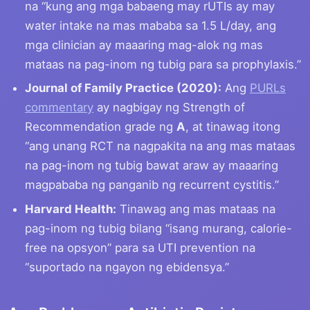
na “kung ang mga babaeng may rUTIs ay may
water intake na mas mababa sa 1.5 L/day, ang
mga clinician ay maaaring mag-alok ng mas
mataas na pag-inom ng tubig para sa prophylaxis.”
Journal of Family Practice (2020):
Ang
PURLs
commentary
ay nagbigay ng Strength of
Recommendation grade ng
A
, at tinawag itong
“ang unang RCT na nagpakita na ang mas mataas
na pag-inom ng tubig bawat araw ay maaaring
magpababa ng panganib ng recurrent cystitis.”
Harvard Health:
Tinawag ang mas mataas na
pag-inom ng tubig bilang “isang murang, calorie-
free na opsyon” para sa UTI prevention na
“suportado na ngayon ng ebidensya.”