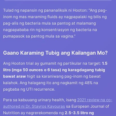
Tulad ng napansin ng pananaliksik ni Hooton: “Ang pag-
inom ng mas maraming fluids ay nagpapalaki ng bilis ng
pag-alis ng bacteria mula sa pantog at malamang
nagpapababa rin ng konsentrasyon ng bacteria na
pumapasok sa pantog mula sa vagina.”
Gaano Karaming Tubig ang Kailangan Mo?
Ang Hooton trial ay gumamit ng partikular na target:
1.5
litro (mga 50 ounces o 6 tasa) ng karagdagang tubig
bawat araw
higit sa karaniwang pag-inom ng bawat
kalahok. Ang halagang ito ang nagkamit ng 48% na
pagbaba ng UTI recurrence.
Para sa kabuuang urinary health, isang
2021 review na co-
authored ni Dr. Stavros Kavouras
sa European Journal of
Nutrition ay nagrerekomenda ng
2.5-3.5 litro ng