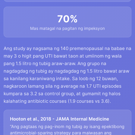
70%
Mas matagal na pagitan ng impeksyon
Ang study ay nagsama ng 140 premenopausal na babae na
may 3 o higit pang UTI bawat taon at umiinom ng wala
pang 1.5 litro ng tubig araw-araw. Ang grupo na
nagdagdag ng tubig ay nagdagdag ng 1.5 litro bawat araw
sa kanilang karaniwang intake. Sa loob ng 12 buwan,
nagkaroon lamang sila ng average na 1.7 UTI episodes
kumpara sa 3.2 sa control group, at gumamit ng halos
kalahating antibiotic courses (1.9 courses vs 3.6).
Hooton et al., 2018 - JAMA Internal Medicine
“Ang pagtaas ng pag-inom ng tubig ay isang epektibong
antimicrobial-sparing strategy para maiwasan ang