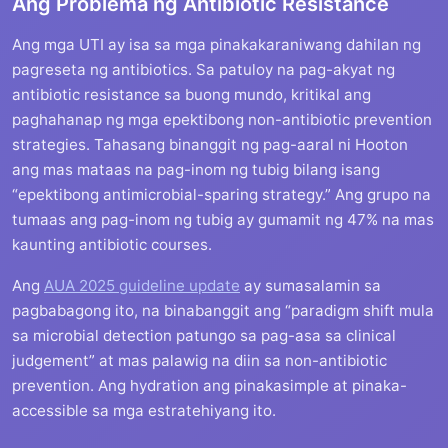
Ang Problema ng Antibiotic Resistance
Ang mga UTI ay isa sa mga pinakakaraniwang dahilan ng
pagreseta ng antibiotics. Sa patuloy na pag-akyat ng
antibiotic resistance sa buong mundo, kritikal ang
paghahanap ng mga epektibong non-antibiotic prevention
strategies. Tahasang binanggit ng pag-aaral ni Hooton
ang mas mataas na pag-inom ng tubig bilang isang
“epektibong antimicrobial-sparing strategy.” Ang grupo na
tumaas ang pag-inom ng tubig ay gumamit ng 47% na mas
kaunting antibiotic courses.
Ang
AUA 2025 guideline update
ay sumasalamin sa
pagbabagong ito, na binabanggit ang “paradigm shift mula
sa microbial detection patungo sa pag-asa sa clinical
judgement” at mas palawig na diin sa non-antibiotic
prevention. Ang hydration ang pinakasimple at pinaka-
accessible sa mga estratehiyang ito.