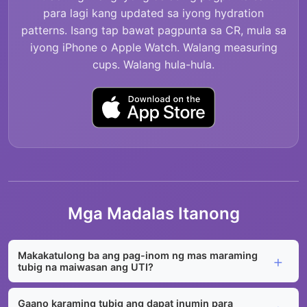
para lagi kang updated sa iyong hydration
patterns. Isang tap bawat pagpunta sa CR, mula sa
iyong iPhone o Apple Watch. Walang measuring
cups. Walang hula-hula.
Mga Madalas Itanong
Makakatulong ba ang pag-inom ng mas maraming
tubig na maiwasan ang UTI?
Gaano karaming tubig ang dapat inumin para