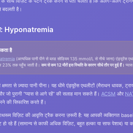
े साथ विज़िट के पैटर्न ट्रैक करने से पता चलता है कि अलग-अलग ट्रेनि
से बदलती है।
 खतरा: Hyponatremia
सकता है
atremia
(अत्यधिक पानी पीने से ब्लड सोडियम 135 mmol/L से नीचे जाना) एंड्यूरेंस एथ
दर 23% तक पहुँच जाती है।
कम से कम 12 मौतें इस स्थिति के कारण सीधे तौर पर हुई हैं।
प्यास
ी क्षमता से ज़्यादा पानी पीना। यह धीमे एंड्यूरेंस एथलीटों (मैराथन धावक, ट
 जो पुरानी “प्यास से आगे रहें” की सलाह मान सकते हैं।
ACSM
और
NA
करने की सिफारिश करते हैं।
ाथरूम विज़िट की आवृत्ति ट्रैक करना ज़रूरी है: यह आपकी व्यक्तिगत bas
ट हो रहे हैं (सामान्य से काफी अधिक विज़िट, बहुत हल्का या साफ पेशाब) या 