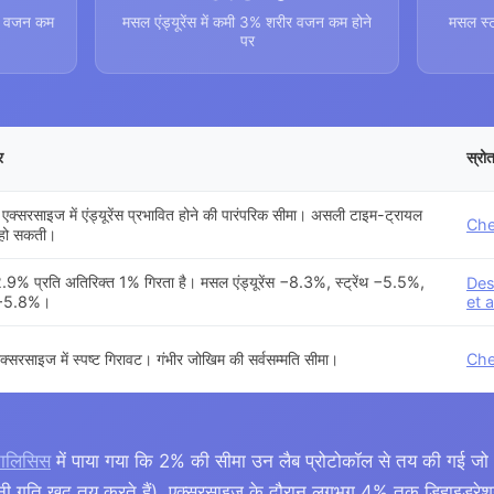
ीर वजन कम
मसल एंड्यूरेंस में कमी 3% शरीर वजन कम होने
मसल स्ट
पर
र
स्रो
ी एक्सरसाइज में एंड्यूरेंस प्रभावित होने की पारंपरिक सीमा। असली टाइम-ट्रायल
Che
ं हो सकती।
प्रति अतिरिक्त 1% गिरता है। मसल एंड्यूरेंस −8.3%, स्ट्रेंथ −5.5%,
Des
र −5.8%।
et a
क्सरसाइज में स्पष्ट गिरावट। गंभीर जोखिम की सर्वसम्मति सीमा।
Che
नालिसिस
में पाया गया कि 2% की सीमा उन लैब प्रोटोकॉल से तय की गई जो असल
ी गति खुद तय करते हैं), एक्सरसाइज के दौरान लगभग 4% तक डिहाइड्रेशन स