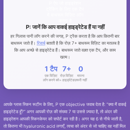
P: जानें कि आप वाकई हाइड्रेटेड हैं या नहीं
हर गिलास पानी लॉग करने की जगह, P ट्रैक करता है कि आप कितनी बार
बाथरूम जाते हैं।
रिसर्च
बताती है कि रोज़ 7+ बाथरूम विज़िट का मतलब है
कि आप अच्छे से हाइड्रेटेड हैं। बाथरूम जाते वक़्त एक टैप, और काम
खत्म।
1 टैप
7+
0
एक विज़िट
रोज़ विज़िट
मापना
लॉग करने को
= हाइड्रेटेड
ज़रूरी नहीं
आपके ग्लास स्किन रूटीन के लिए, P एक objective जवाब देता है: “क्या मैं वाकई
हाइड्रेटेड हूँ?” अगर आपकी रोज़ की संख्या 7 या उससे ज़्यादा है, तो अंदर की
हाइड्रेशन आपकी स्किनकेयर को सपोर्ट कर रही है। अगर यह 6 से नीचे जाती है,
तो कितना भी hyaluronic acid लगाएँ, त्वचा को अंदर से जो चाहिए वह नहीं मिल