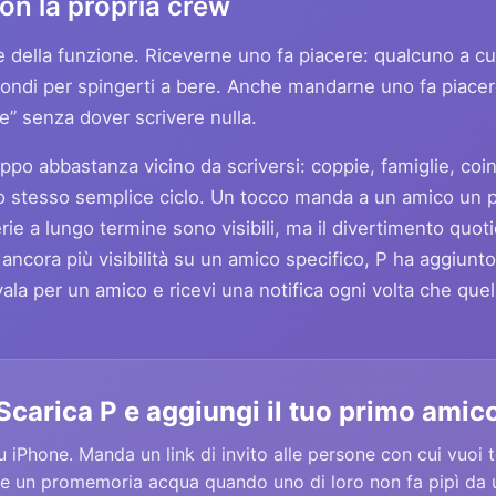
on la propria crew
e della funzione. Riceverne uno fa piacere: qualcuno a cu
condi per spingerti a bere. Anche mandarne uno fa piace
e” senza dover scrivere nulla.
po abbastanza vicino da scriversi: coppie, famiglie, coinq
è lo stesso semplice ciclo. Un tocco manda a un amico u
erie a lungo termine sono visibili, ma il divertimento quot
 ancora più visibilità su un amico specifico, P ha aggiunt
vala per un amico e ricevi una notifica ogni volta che quel
Scarica P e aggiungi il tuo primo amic
u iPhone. Manda un link di invito alle persone con cui vuoi t
 e un promemoria acqua quando uno di loro non fa pipì da u