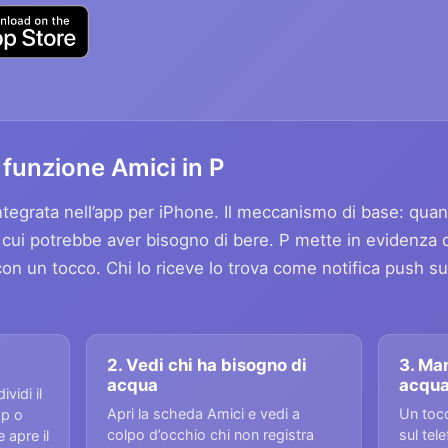
funzione Amici in P
ntegrata nell’app per iPhone. Il meccanismo di base: qua
n cui potrebbe aver bisogno di bere. P mette in evidenza 
 un tocco. Chi lo riceve lo trova come notifica push sul 
2. Vedi chi ha bisogno di
3. Ma
acqua
acqu
vidi il
Apri la scheda Amici e vedi a
Un tocc
pp o
colpo d’occhio chi non registra
sul tel
 apre il