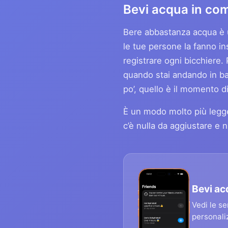
Bevi acqua in com
Bere abbastanza acqua è un
le tue persone la fanno i
registrare ogni bicchiere. 
quando stai andando in ba
po’, quello è il momento
È un modo molto più legger
c’è nulla da aggiustare e 
Bevi ac
Vedi le s
personaliz