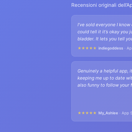
Recensioni originali dell’A
I’ve sold everyone I know 
could tell it it’s okay you
bladder. It lets you tell y
★★★★★
indiegoddess
· Ap
Genuinely a helpful app, i
keeping me up to date wit
also funny to follow your 
★★★★★
My_Ashlee
· App S