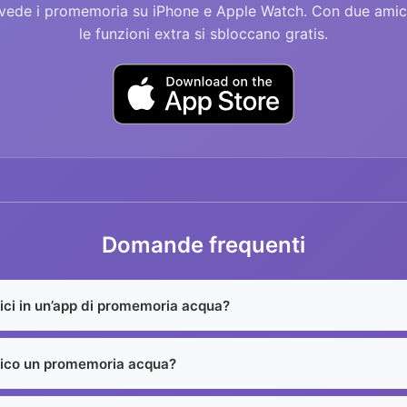
 vede i promemoria su iPhone e Apple Watch. Con due amic
le funzioni extra si sbloccano gratis.
Domande frequenti
ci in un’app di promemoria acqua?
ico un promemoria acqua?