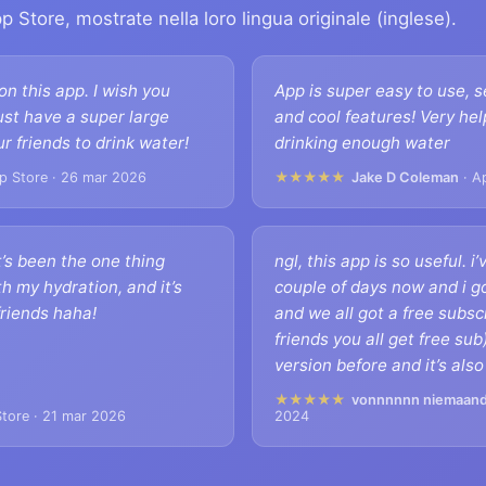
pp Store, mostrate nella loro lingua originale (inglese).
on this app. I wish you
App is super easy to use, s
 just have a super large
and cool features! Very hel
our friends to drink water!
drinking enough water
p Store · 26 mar 2026
★★★★★
Jake D Coleman
· A
t’s been the one thing
ngl, this app is so useful. i
h my hydration, and it’s
couple of days now and i go
friends haha!
and we all got a free subscr
friends you all get free sub
version before and it’s also g
★★★★★
vonnnnnn niemaan
tore · 21 mar 2026
2024