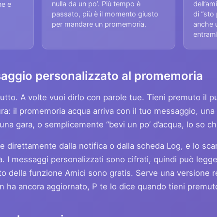
nulla da un po’. Più tempo è
dell’a
ne e
passato, più è il momento giusto
di “sto
per mandare un promemoria.
anche u
entramb
aggio personalizzato al promemoria
tutto. A volte vuoi dirlo con parole tue. Tieni premuto il
ra: il promemoria acqua arriva con il tuo messaggio, una b
na gara, o semplicemente “bevi un po’ d’acqua, lo so che 
e direttamente dalla notifica o dalla scheda Log, e lo s
I messaggi personalizzati sono cifrati, quindi può leggerli
sto della funzione Amici sono gratis. Serve una versione 
non ha ancora aggiornato, P te lo dice quando tieni premut