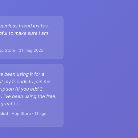
eamless friend invites,
pful to make sure I am
pp Store · 31 mag 2025
’ve been using it for a
t my friends to join me
iption (if you add 2
). i’ve been using the free
reat 👯‍♂️
dddd
· App Store · 11 ago