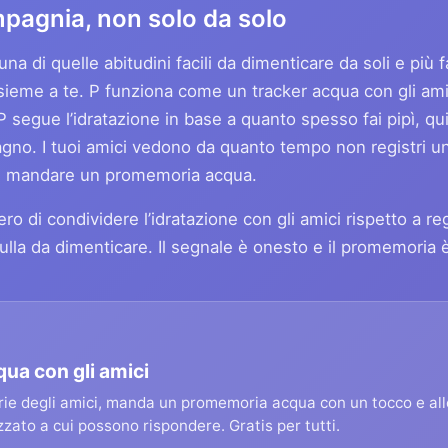
pagnia, non solo da solo
a di quelle abitudini facili da dimenticare da soli e più f
nsieme a te. P funziona come un tracker acqua con gli ami
P segue l’idratazione in base a quanto spesso fai pipì, qu
gno. I tuoi amici vedono da quanto tempo non registri un
 di mandare un promemoria acqua.
o di condividere l’idratazione con gli amici rispetto a re
nulla da dimenticare. Il segnale è onesto e il promemoria 
qua con gli amici
erie degli amici, manda un promemoria acqua con un tocco e a
zato a cui possono rispondere. Gratis per tutti.