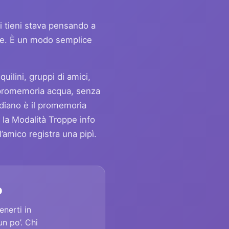
i tieni stava pensando a
re. È un modo semplice
uilini, gruppi di amici,
n promemoria acqua, senza
idiano è il promemoria
o la Modalità Troppe info
l’amico registra una pipì.
o
enerti in
n po’. Chi