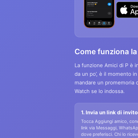
Come funziona la 
La funzione Amici di P è i
da un po’, è il momento i
mandare un promemoria con
Watch se lo indossa.
1. Invia un link di invito
Tocca Aggiungi amico, condi
link via Messaggi, WhatsA
dove preferisci. Chi lo riceve