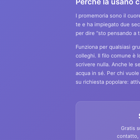
Perché la usano c
I promemoria sono il cuor
te e ha impiegato due se
per dire “sto pensando a t
Funziona per qualsiasi grup
colleghi. Il filo comune 
scrivere nulla. Anche le s
acqua in sé. Per chi vuole
su richiesta popolare: atti
Gratis s
contatto,