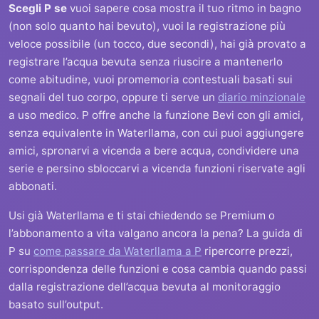
Scegli P se
vuoi sapere cosa mostra il tuo ritmo in bagno
(non solo quanto hai bevuto), vuoi la registrazione più
veloce possibile (un tocco, due secondi), hai già provato a
registrare l’acqua bevuta senza riuscire a mantenerlo
come abitudine, vuoi promemoria contestuali basati sui
segnali del tuo corpo, oppure ti serve un
diario minzionale
a uso medico. P offre anche la funzione Bevi con gli amici,
senza equivalente in Waterllama, con cui puoi aggiungere
amici, spronarvi a vicenda a bere acqua, condividere una
serie e persino sbloccarvi a vicenda funzioni riservate agli
abbonati.
Usi già Waterllama e ti stai chiedendo se Premium o
l’abbonamento a vita valgano ancora la pena? La guida di
P su
come passare da Waterllama a P
ripercorre prezzi,
corrispondenza delle funzioni e cosa cambia quando passi
dalla registrazione dell’acqua bevuta al monitoraggio
basato sull’output.