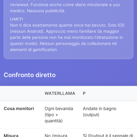
reviewed. Funziona anche come diario minzionale a uso
medico. Nessuna pubblicità.
LIMITI
Non ti dice esattamente quante once hai bevuto. Solo iOS
(nessun Android). Approccio meno familiare (la maggior
parte delle persone non ha mai monitorato l’idratazione in
questo modo). Nessun personaggio da collezionare né
elementi di gamification.
Confronto diretto
WATERLLAMA
P
Cosa monitori
Ogni bevanda
Andate in bagno
(tipo +
(output)
quantità)
Misura
No (misura
Sì (l’output è il segnale di