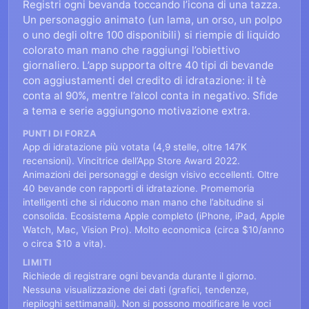
Registri ogni bevanda toccando l’icona di una tazza.
Un personaggio animato (un lama, un orso, un polpo
o uno degli oltre 100 disponibili) si riempie di liquido
colorato man mano che raggiungi l’obiettivo
giornaliero. L’app supporta oltre 40 tipi di bevande
con aggiustamenti del credito di idratazione: il tè
conta al 90%, mentre l’alcol conta in negativo. Sfide
a tema e serie aggiungono motivazione extra.
PUNTI DI FORZA
App di idratazione più votata (4,9 stelle, oltre 147K
recensioni). Vincitrice dell’App Store Award 2022.
Animazioni dei personaggi e design visivo eccellenti. Oltre
40 bevande con rapporti di idratazione. Promemoria
intelligenti che si riducono man mano che l’abitudine si
consolida. Ecosistema Apple completo (iPhone, iPad, Apple
Watch, Mac, Vision Pro). Molto economica (circa $10/anno
o circa $10 a vita).
LIMITI
Richiede di registrare ogni bevanda durante il giorno.
Nessuna visualizzazione dei dati (grafici, tendenze,
riepiloghi settimanali). Non si possono modificare le voci