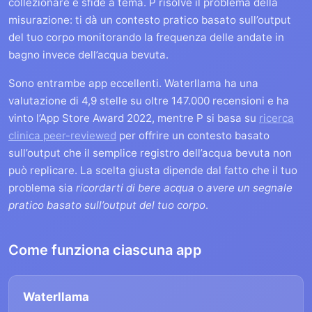
collezionare e sfide a tema. P risolve il problema della
misurazione: ti dà un contesto pratico basato sull’output
del tuo corpo monitorando la frequenza delle andate in
bagno invece dell’acqua bevuta.
Sono entrambe app eccellenti. Waterllama ha una
valutazione di 4,9 stelle su oltre 147.000 recensioni e ha
vinto l’App Store Award 2022, mentre P si basa su
ricerca
clinica peer-reviewed
per offrire un contesto basato
sull’output che il semplice registro dell’acqua bevuta non
può replicare. La scelta giusta dipende dal fatto che il tuo
problema sia
ricordarti di bere acqua
o
avere un segnale
pratico basato sull’output del tuo corpo
.
Come funziona ciascuna app
Waterllama