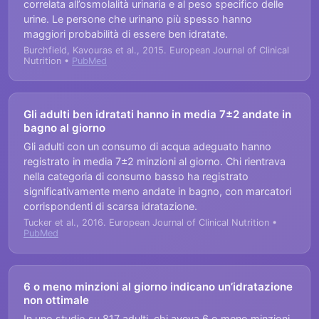
correlata all’osmolalità urinaria e al peso specifico delle
urine. Le persone che urinano più spesso hanno
maggiori probabilità di essere ben idratate.
Burchfield, Kavouras et al., 2015. European Journal of Clinical
Nutrition •
PubMed
Gli adulti ben idratati hanno in media 7±2 andate in
bagno al giorno
Gli adulti con un consumo di acqua adeguato hanno
registrato in media 7±2 minzioni al giorno. Chi rientrava
nella categoria di consumo basso ha registrato
significativamente meno andate in bagno, con marcatori
corrispondenti di scarsa idratazione.
Tucker et al., 2016. European Journal of Clinical Nutrition •
PubMed
6 o meno minzioni al giorno indicano un’idratazione
non ottimale
In uno studio su 817 adulti, chi aveva 6 o meno minzioni