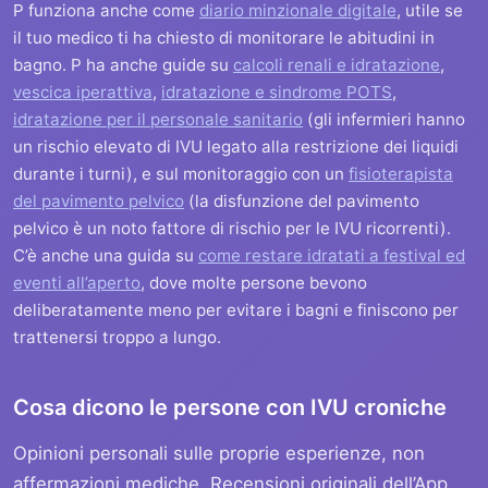
P funziona anche come
diario minzionale digitale
, utile se
il tuo medico ti ha chiesto di monitorare le abitudini in
bagno. P ha anche guide su
calcoli renali e idratazione
,
vescica iperattiva
,
idratazione e sindrome POTS
,
idratazione per il personale sanitario
(gli infermieri hanno
un rischio elevato di IVU legato alla restrizione dei liquidi
durante i turni), e sul monitoraggio con un
fisioterapista
del pavimento pelvico
(la disfunzione del pavimento
pelvico è un noto fattore di rischio per le IVU ricorrenti).
C’è anche una guida su
come restare idratati a festival ed
eventi all’aperto
, dove molte persone bevono
deliberatamente meno per evitare i bagni e finiscono per
trattenersi troppo a lungo.
Cosa dicono le persone con IVU croniche
Opinioni personali sulle proprie esperienze, non
affermazioni mediche. Recensioni originali dell’App