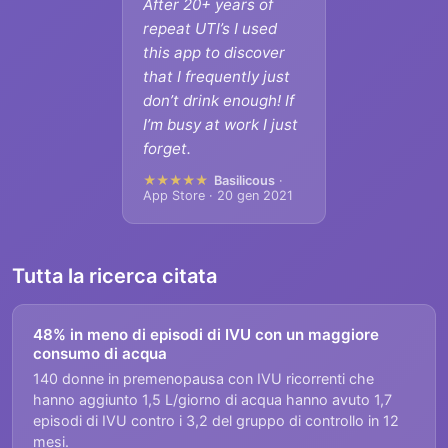
After 20+ years of
repeat UTI’s I used
this app to discover
that I frequently just
don’t drink enough! If
I’m busy at work I just
forget.
★★★★★
Basilicous
·
App Store · 20 gen 2021
Tutta la ricerca citata
48% in meno di episodi di IVU con un maggiore
consumo di acqua
140 donne in premenopausa con IVU ricorrenti che
hanno aggiunto 1,5 L/giorno di acqua hanno avuto 1,7
episodi di IVU contro i 3,2 del gruppo di controllo in 12
mesi.