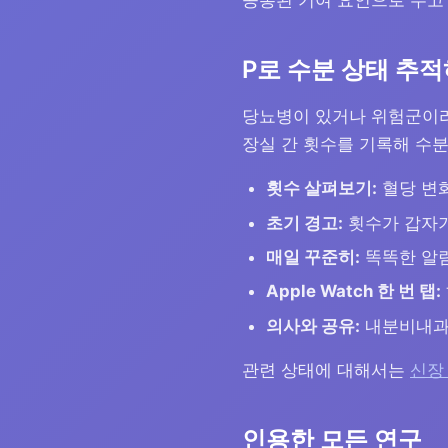
공통된 기여 요인으로 두고
P로 수분 상태 추
당뇨병이 있거나 위험군이라
장실 간 횟수를 기록해 수
횟수 살펴보기:
혈당 변화
초기 경고:
횟수가 갑자기
매일 꾸준히:
똑똑한 알림
Apple Watch 한 번 탭:
의사와 공유:
내분비내과
관련 상태에 대해서는
신장
인용한 모든 연구