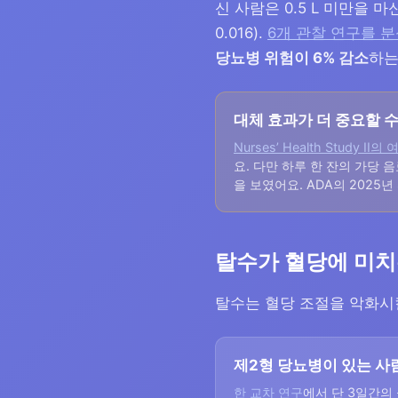
신 사람은 0.5 L 미만을 
0.016).
6개 관찰 연구를 분
당뇨병 위험이 6% 감소
하는 
대체 효과가 더 중요할 
Nurses’ Health Study II의
요. 다만 하루 한 잔의 가당 
을 보였어요. ADA의 2025년
탈수가 혈당에 미치
탈수는 혈당 조절을 악화시
제2형 당뇨병이 있는 사
한 교차 연구
에서 단 3일간의 물