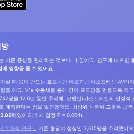
예방
는 기존 증상을 관리하는 것보다 더 깊어요. 연구에 따르면
험에 영향을 줄 수 있어요
.
마실 때 몸이 만드는 호르몬인 아르기닌 바소프레신(AVP)이 
할을 해요. V1a 수용체를 통해 간이 포도당을 만들도록 자
,742명을 12.6년 동안 추적해, 코펩틴(바소프레신의 안정적
로 예측한다는 점을 발견했어요. 최상위 사분위 그룹은 공복
이
2.09배
였어요(추세 검정 P = 0.004).
 9년 전향적 연구
는 기준 혈당이 정상인 3,615명을 추적했어요. 하