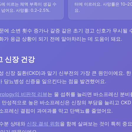
%에 이르는 체액 부족이 생길 수
터에 이르러요. 사망률은 10–20
넘어요. 사망률: 0.2–2.5%.
요.
문에 소변 횟수 증가나 갈증 같은 초기 경고 신호가 무시될 
화가 응급 상황이 되기 전에 알아차리는 데 도움이 돼요.
고 신장 건강
 신장 질환(CKD)과 말기 신부전의 가장 큰 원인이에요. 
%가 당뇨병성 신증을 일으킨다는 점을 발견했어요.
ephrology의 비판적 리뷰
는 물 섭취를 늘리면 바소프레신 분비
 만성적으로 높은 바소프레신은 신장의 부담을 늘리고 CKD
소프레신 결핍이 과여과를 막고 단백뇨를 줄였어요.
 수분 상태와
신장 결석 위험
을 함께 살펴보는 것이 특히 중요