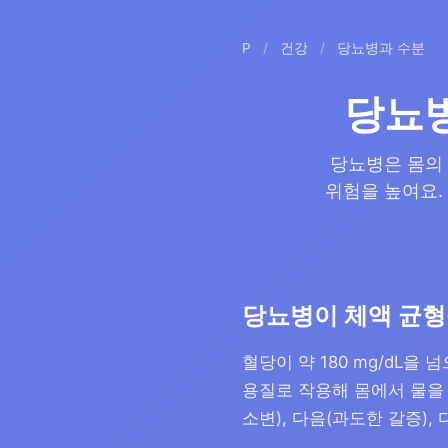
P
/
건강
/
당뇨병과 수분
당뇨병
당뇨병은 몸의
위험을 높여요.
당뇨병이 체액 균형
혈당이 약 180 mg/dL
용질로 작용해 몸에서 물을
소변), 다음(과도한 갈증),