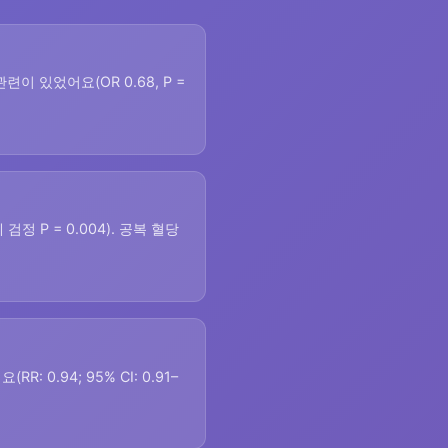
련이 있었어요(OR 0.68, P =
 검정 P = 0.004). 공복 혈당
0.94; 95% CI: 0.91–