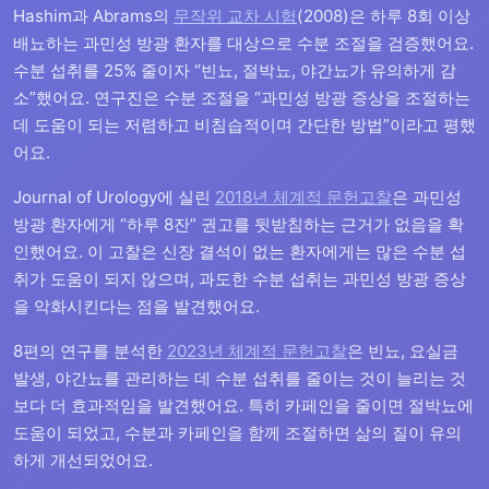
Hashim과 Abrams의
무작위 교차 시험
(2008)은 하루 8회 이상
배뇨하는 과민성 방광 환자를 대상으로 수분 조절을 검증했어요.
수분 섭취를 25% 줄이자 “빈뇨, 절박뇨, 야간뇨가 유의하게 감
소”했어요. 연구진은 수분 조절을 “과민성 방광 증상을 조절하는
데 도움이 되는 저렴하고 비침습적이며 간단한 방법”이라고 평했
어요.
Journal of Urology에 실린
2018년 체계적 문헌고찰
은 과민성
방광 환자에게 “하루 8잔” 권고를 뒷받침하는 근거가 없음을 확
인했어요. 이 고찰은 신장 결석이 없는 환자에게는 많은 수분 섭
취가 도움이 되지 않으며, 과도한 수분 섭취는 과민성 방광 증상
을 악화시킨다는 점을 발견했어요.
8편의 연구를 분석한
2023년 체계적 문헌고찰
은 빈뇨, 요실금
발생, 야간뇨를 관리하는 데 수분 섭취를 줄이는 것이 늘리는 것
보다 더 효과적임을 발견했어요. 특히 카페인을 줄이면 절박뇨에
도움이 되었고, 수분과 카페인을 함께 조절하면 삶의 질이 유의
하게 개선되었어요.