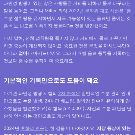
과민성 방광이 있는 많은 사람들은 커피를 피하고 물로 바꾸라는
말을 들어요. 그러나 Miller 외의
2022년 무작위 대조 시험
은 “총
수분 섭취량을 유지하면서 자극 가능성이 있는 음료만 줄이는 것
은 배뇨 빈도를 예측하지 못한다”는 것을 발견했어요.
다시 말해, 전체 섭취량을 줄이지 않고 커피에서 물로 바꾸기만
하면 증상이 개선되지 않아요. 중요한 것은 무엇을 마시느냐만이
아니라
얼마나
마시느냐예요. 그래서 개별 음료 종류를 기록하는
것보다 총 수분 추적이 더 중요해요.
기본적인 기록만으로도 도움이 돼요
다기관 과민성 방광 시험의
2차 분석
은 일반적인 수분 관리 안내
만으로도 누출 발생, 24시간 배뇨량, 절박감 점수가 유의하게 감
소했음을 발견했어요(각 항목 p < 0.001). 자신의 수분 패턴을 단
순히 인식하는 것만으로도 개선이 일어나요.
2024년
후향적 연구
는 한 걸음 더 나아갔어요.
저장 증상이 있는