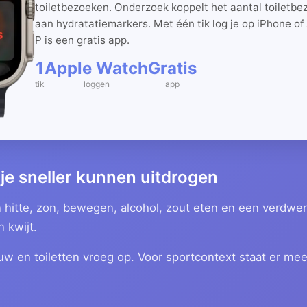
toiletbezoeken. Onderzoek koppelt het aantal toiletbe
aan hydratatiemarkers. Met één tik log je op iPhone of
P is een gratis app.
1
Apple Watch
Gratis
tik
loggen
app
je sneller kunnen uitdrogen
 hitte, zon, bewegen, alcohol, zout eten en een verdwen
 kwijt.
 en toiletten vroeg op. Voor sportcontext staat er mee