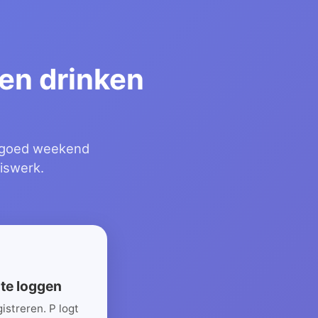
ven drinken
n
en goed weekend
uiswerk.
 te loggen
gistreren. P logt