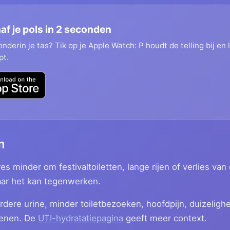
af je pols in 2 seconden
nderin je tas? Tik op je Apple Watch: P houdt de telling bij en 
pt.
m
 minder om festivaltoiletten, lange rijen of verlies van
maar het kan tegenwerken.
dere urine, minder toiletbezoeken, hoofdpijn, duizeligh
kenen. De
UTI-hydratatiepagina
geeft meer context.