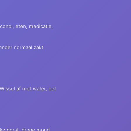
lcohol, eten, medicatie,
 onder normaal zakt.
 Wissel af met water, eet
rke dorst, droge mond,