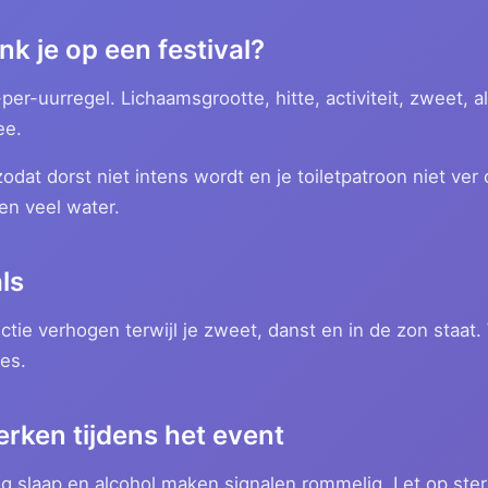
nk je op een festival?
-per-uurregel. Lichaamsgrootte, hitte, activiteit, zweet, a
ee.
dat dorst niet intens wordt en je toiletpatroon niet ver
en veel water.
ls
tie verhogen terwijl je zweet, danst en in de zon staat.
es.
rken tijdens het event
ig slaap en alcohol maken signalen rommelig. Let op ste