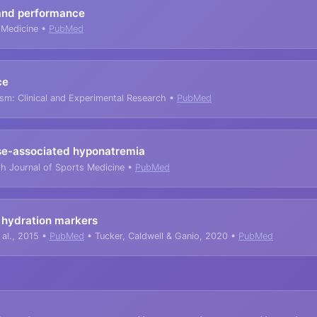
and performance
 Medicine •
PubMed
ce
lism: Clinical and Experimental Research •
PubMed
se-associated hyponatremia
h Journal of Sports Medicine •
PubMed
 hydration markers
 al., 2015 •
PubMed
• Tucker, Caldwell & Ganio, 2020 •
PubMed