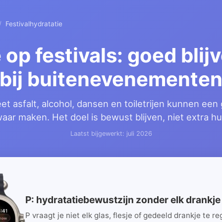
/
Festivalhydratatie
 op festivals: goed blij
bij buitenevenemente
et asfalt, alcohol, dansen en toiletrijen kunnen e
aar maken. Het doel is bewust blijven, niet extra h
Laatst bijgewerkt: juli 2026
P: hydratatiebewustzijn zonder elk drankje
P vraagt je niet elk glas, flesje of gedeeld drankje te re