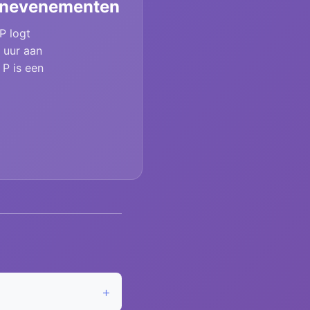
itenevenementen
 P logt
 uur aan
 P is een