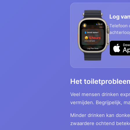
Log van
Telefoon o
achterloo
Het toiletproblee
Veel mensen drinken expres
vermijden. Begrijpelijk, 
Minder drinken kan donker
zwaardere ochtend bete