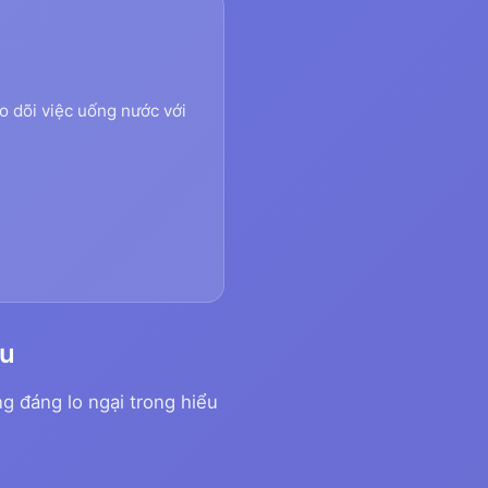
eo dõi việc uống nước với
êu
g đáng lo ngại trong hiểu