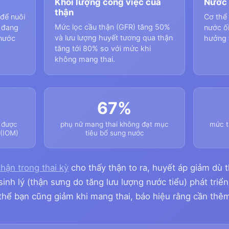
Khối lượng công việc của
Nước 
thận
để nuôi
Cơ thể 
Mức lọc cầu thận (GFR) tăng 50%
i đang
nước ố
và lưu lượng huyết tương qua thận
 nước
hưởng t
tăng tới 80% so với mức khi
không mang thai.
67%
 được
phụ nữ mang thai không đạt mục
mức t
 (IOM)
tiêu bổ sung nước
thận trong thai kỳ
cho thấy thận to ra, huyết áp giảm dù 
 sinh lý (thận sưng do tăng lưu lượng nước tiểu) phát tri
thể bạn cũng giảm khi mang thai, báo hiệu rằng cần thê