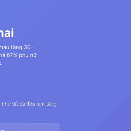
hai
 máu tăng 30-
 mà 67% phụ nữ
.
n như tất cả đều làm tăng