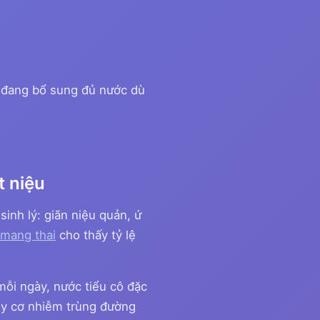
có đang bổ sung đủ nước dù
t niệu
inh lý: giãn niệu quản, ứ
 mang thai
cho thấy tỷ lệ
 mỗi ngày, nước tiểu cô đặc
uy cơ nhiễm trùng đường