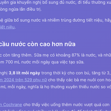
huyên gia khuyến nghị bổ sung đủ nước, đi tiểu thường x
ng ngừa lẫn điều trị.
 hệ giữa bổ sung nước và nhiễm trùng đường tiết niệu, h
iết niệu
.
cầu nước còn cao hơn nữa
ớc còn tăng thêm. Sữa mẹ có khoảng 87% là nước, và nh
m 700 mL nước mỗi ngày qua việc tạo sữa.
 nghị
3,8 lít mỗi ngày
trong thời kỳ cho con bú, tăng từ 3,
m 2024 trên 529 phụ nữ
cho thấy các bà mẹ nuôi con ho
 mL mỗi ngày, nghĩa là họ thường xuyên thiếu nước so 
n Cochrane
cho thấy việc uống thêm nước vượt quá cơn 