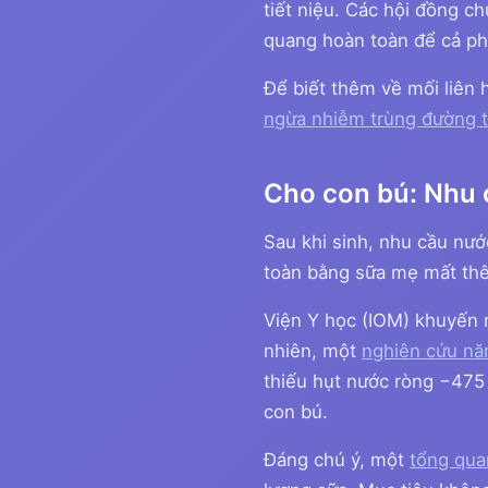
tiết niệu. Các hội đồng c
quang hoàn toàn để cả phò
Để biết thêm về mối liên
ngừa nhiễm trùng đường t
Cho con bú: Nhu 
Sau khi sinh, nhu cầu nư
toàn bằng sữa mẹ mất thê
Viện Y học (IOM) khuyến
nhiên, một
nghiên cứu nă
thiếu hụt nước ròng −475
con bú.
Đáng chú ý, một
tổng qua