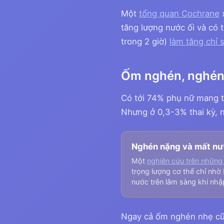
Một
tổng quan Cochrane
x
tăng lượng nước ối và có t
trong 2 giờ)
làm tăng chỉ 
Ốm nghén, nghén 
Có tới 74% phụ nữ mang th
Nhưng ở 0,3-3% thai kỳ, 
Nghén nặng và mất n
Một
nghiên cứu trên những
trọng lượng cơ thể chỉ nhờ 
nước trên lâm sàng khi nhập
Ngay cả ốm nghén nhẹ cũ