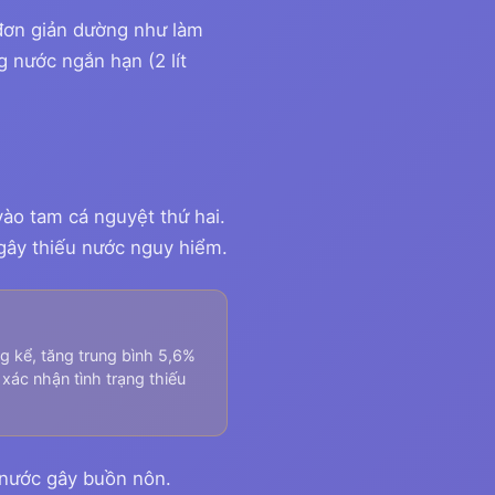
đơn giản dường như làm
g nước ngắn hạn (2 lít
vào tam cá nguyệt thứ hai.
gây thiếu nước nguy hiểm.
g kể, tăng trung bình 5,6%
 xác nhận tình trạng thiếu
 nước gây buồn nôn.