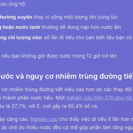
ứu ủng hộ:
thường xuyên
thay vì uống một lượng lớn cùng lúc
g hoặc nước lạnh
thường dễ dung nạp hơn nước ấm
ông chỉ lượng vào:
số lần đi tiểu cho bạn biết liệu bạn 
nếu bạn không giữ được nước trong 12 giờ trở lên
nước và nguy cơ nhiễm trùng đường tiế
cơ nhiễm trùng đường tiết niệu cao hơn do các thay đổi s
ổi thành phần nước tiểu. Một
nghiên cứu trên 570 phụ nữ
u là 37,7%, với E. coli gây ra 65,4% số ca.
ày càng cao.
Nghiên cứu
cho thấy việc đi tiểu ít lần hơn
ị ức chế do thiếu nước đều có thể góp phần làm tăng ng