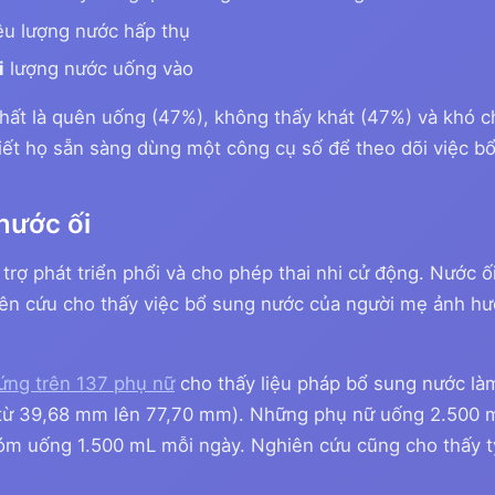
êu lượng nước hấp thụ
i
lượng nước uống vào
ất là quên uống (47%), không thấy khát (47%) và khó ch
iết họ sẵn sàng dùng một công cụ số để theo dõi việc b
nước ối
rợ phát triển phổi và cho phép thai nhi cử động. Nước ối
ên cứu cho thấy việc bổ sung nước của người mẹ ảnh hưở
ứng trên 137 phụ nữ
cho thấy liệu pháp bổ sung nước làm
 (từ 39,68 mm lên 77,70 mm). Những phụ nữ uống 2.500 
óm uống 1.500 mL mỗi ngày. Nghiên cứu cũng cho thấy tỷ