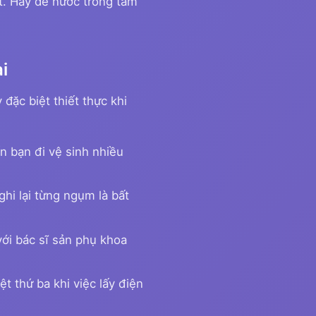
t. Hãy để nước trong tầm
i
đặc biệt thiết thực khi
n bạn đi vệ sinh nhiều
hi lại từng ngụm là bất
 với bác sĩ sản phụ khoa
t thứ ba khi việc lấy điện