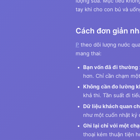
lượng sữa. Mục tiêu không
tay khi cho con bú và uốn
Cách đơn giản nhấ
P
theo dõi lượng nước qua 
mang thai:
Bạn vốn đã đi thường
hơn. Chỉ cần chạm một 
Không cần đo lường k
khả thi. Tần suất đi ti
Dữ liệu khách quan ch
như một cuốn nhật ký đ
Ghi lại chỉ với một c
thoại kém thuận tiện h