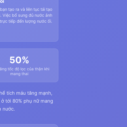
ối
bạn tạo ra và liên tục tái tạo
i. Việc bổ sung đủ nước ảnh
rực tiếp đến lượng nước ối.
50%
ăng tốc độ lọc của thận khi
mang thai
thể tích máu tăng mạnh,
ển ở tới 80% phụ nữ mang
m nước.