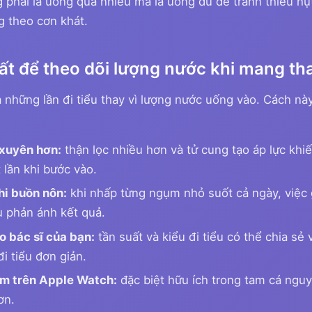
 phải là uống quá nhiều mà là uống đủ để tránh thiếu hụ
g theo cơn khát.
t để theo dõi lượng nước khi mang tha
những lần đi tiểu thay vì lượng nước uống vào. Cách này 
 xuyên hơn:
thận lọc nhiều hơn và tử cung tạo áp lực khiế
lần khi bước vào.
hi buồn nôn:
khi nhấp từng ngụm nhỏ suốt cả ngày, việc g
ểu phản ánh kết quả.
o bác sĩ của bạn:
tần suất và kiểu đi tiểu có thể chia sẻ
i tiểu đơn giản.
hạm trên Apple Watch:
đặc biệt hữu ích trong tam cá nguyệ
ơn.