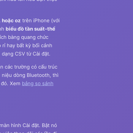
L hoặc oz
trên iPhone (với
ành
biểu đồ tần suất-thể
tích bàng quang chức
rỉ hay bất kỳ bối cảnh
i dạng CSV từ Cài đặt.
n các trường có cấu trúc
 niệu dòng Bluetooth, thì
ủ đó. Xem
bảng so sánh
màn hình Cài đặt. Bật nó