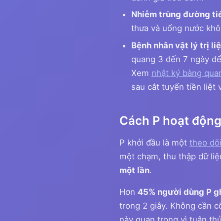
Nhiễm trùng đường tiết
thưa và uống nước kh
Bệnh nhân vật lý trị li
quang 3 đến 7 ngày để 
Xem
nhật ký bàng qua
sau cắt tuyến tiền liệ
Cách P hoạt động 
P khởi đầu là một
theo dõ
một chạm, thu thập dữ liệ
một lần
.
Hơn
45% người dùng P gh
trong 2 giây. Không cần 
này quan trọng vì tuân thủ