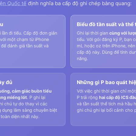
iện Quốc tế
định nghĩa ba cấp độ ghi chép bàng quang:
ểu
Biểu đồ tần suất và thể 
lần đi tiểu. Cấp độ đơn giản
Ghi lại thời gian
cùng với lượ
hỉ với một chạm từ iPhone
tiểu. Với gói đăng ký P, bạn c
để đánh giá tần suất và
mL hoặc oz trên iPhone, nên
cấp độ này. Dùng để tính du
năng.
ầy đủ
Những gì P bao quát hi
uống, cảm giác buồn tiểu
Với việc ghi thời gian chỉ mộ
dùng miếng lót
. P ghi lại
P trải rộng
hai cấp độ ICS đầ
i chú tự do thay vì các
và tần suất thể tích mà hầu h
g dụng lâm sàng chuyên biệt
ghi chú ghi lại bối cảnh cho 
toàn diện nhất này.