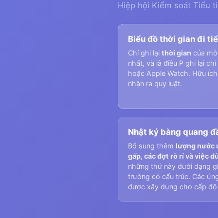
Hiệp hội Kiểm soát Tiểu t
Biểu đồ thời gian đi ti
Chỉ ghi lại
thời gian
của mỗi 
nhất, và là điều P ghi lại c
hoặc Apple Watch. Hữu ích 
nhận ra quy luật.
Nhật ký bàng quang đ
Bổ sung thêm
lượng nước 
gấp, các đợt rò rỉ và việc 
những thứ này dưới dạng gh
trường có cấu trúc. Các ứn
được xây dựng cho cấp độ 