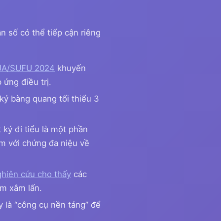
n số có thể tiếp cận riêng
UA/SUFU 2024
khuyến
 ứng điều trị.
ký bàng quang tối thiểu 3
t ký đi tiểu là một phần
êm với chứng đa niệu về
hiên cứu cho thấy
các
ệm xâm lấn.
y là “công cụ nền tảng” để