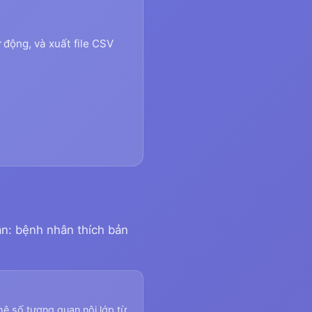
 động, và xuất file CSV
ận: bệnh nhân thích bản
hệ số tương quan nội lớp từ