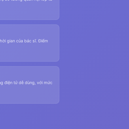
hời gian của bác sĩ. Điểm
g điện tử dễ dùng, với mức