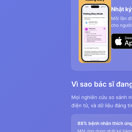
Nhật ký 
Mỗi lần đ
cho người 
Vì sao bác sĩ đan
Mọi nghiên cứu so sánh nh
điện tử, và dữ liệu đáng t
88% bệnh nhân thích ứn
Một ứng dụng nhật ký bàng 