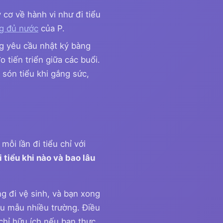
 cơ về hành vi như đi tiểu
g đủ nước
của P.
ng yêu cầu nhật ký bàng
 tiến triển giữa các buổi.
són tiểu khi gắng sức,
 mỗi lần đi tiểu chỉ với
 tiểu khi nào và bao lâu
g đi vệ sinh, và bạn xong
ểu mẫu nhiều trường. Điều
 chỉ hữu ích nếu bạn thực