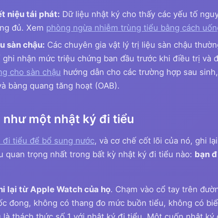
 niệu tái phát:
Dữ liệu nhật ký cho thấy các yếu tố nguy
ông đủ. Xem
phòng ngừa nhiễm trùng tiểu bằng cách uốn
ệu sàn chậu:
Các chuyên gia vật lý trị liệu sàn chậu thườ
ghi nhận mức triệu chứng ban đầu trước khi điều trị và đo
ng cho sàn chậu
hướng dẫn cho các trường hợp sau sinh, 
t và bàng quang tăng hoạt (OAB).
như một nhật ký đi tiểu
i đi tiểu để bổ sung nước
, và cơ chế cốt lõi của nó, ghi lại
u quan trọng nhất trong bất kỳ nhật ký đi tiểu nào:
bạn đi
i lại từ Apple Watch của họ
. Chạm vào cổ tay trên đườn
cốc đong, không có thang đo mức buồn tiểu, không có bi
 là thách thức số 1 với nhật ký đi tiểu. Một cuốn nhật ký