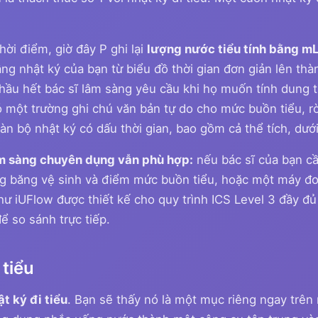
hời điểm, giờ đây P ghi lại
lượng nước tiểu tính bằng m
âng nhật ký của bạn từ biểu đồ thời gian đơn giản lên th
hầu hết bác sĩ lâm sàng yêu cầu khi họ muốn tính dung 
 một trường ghi chú văn bản tự do cho mức buồn tiểu, rò 
àn bộ nhật ký có dấu thời gian, bao gồm cả thể tích, dướ
m sàng chuyên dụng vẫn phù hợp:
nếu bác sĩ của bạn cầ
ùng băng vệ sinh và điểm mức buồn tiểu, hoặc một máy đo
ư iUFlow được thiết kế cho quy trình ICS Level 3 đầy đ
ể so sánh trực tiếp.
 tiểu
t ký đi tiểu
. Bạn sẽ thấy nó là một mục riêng ngay trên 