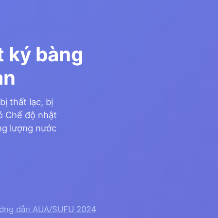
t ký bàng
ạn
 thất lạc, bị
có Chế độ nhật
ùng lượng nước
ớng dẫn AUA/SUFU 2024