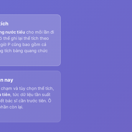
tích
ng nước tiểu
cho mỗi lần đi
ó thể ghi lại thể tích theo
 giờ P cũng bao gồm cả
ng tích bàng quang chức
ện nay
t chạm và tùy chọn thể tích,
u tiên
, tức dữ liệu tần suất
ết bác sĩ cần trước tiên. Ô
phần còn lại.