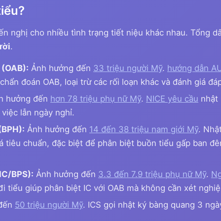
tiểu?
ến nghị cho nhiều tình trạng tiết niệu khác nhau. Tổng dâ
ười
.
 (OAB):
Ảnh hưởng đến
33 triệu người Mỹ
.
hướng dẫn A
 chẩn đoán OAB, loại trừ các rối loạn khác và đánh giá đáp
h hưởng đến
hơn 78 triệu phụ nữ Mỹ
.
NICE yêu cầu
nhật 
việc lẫn ngày nghỉ.
 (BPH):
Ảnh hưởng đến
14 đến 38 triệu nam giới Mỹ
. Nhậ
iá tiêu chuẩn, đặc biệt để phân biệt buồn tiểu gấp ban đ
IC/BPS):
Ảnh hưởng đến
3.3 đến 7.9 triệu phụ nữ Mỹ
.
Ng
 đi tiểu giúp phân biệt IC với OAB mà không cần xét nghi
đến
50 triệu người Mỹ
. ICS gọi nhật ký bàng quang 3 ngà