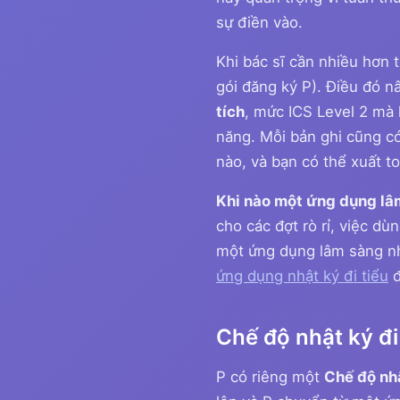
sự điền vào.
Khi bác sĩ cần nhiều hơn t
gói đăng ký P). Điều đó n
tích
, mức ICS Level 2 mà 
năng. Mỗi bản ghi cũng có
nào, và bạn có thể xuất to
Khi nào một ứng dụng lâ
cho các đợt rò rỉ, việc d
một ứng dụng lâm sàng nh
ứng dụng nhật ký đi tiểu
đ
Chế độ nhật ký đi
P có riêng một
Chế độ nhậ