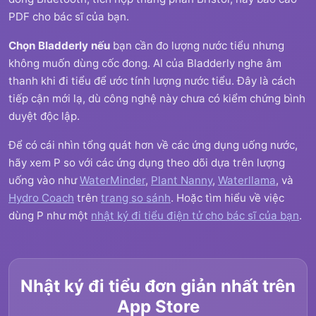
PDF cho bác sĩ của bạn.
Chọn Bladderly nếu
bạn cần đo lượng nước tiểu nhưng
không muốn dùng cốc đong. AI của Bladderly nghe âm
thanh khi đi tiểu để ước tính lượng nước tiểu. Đây là cách
tiếp cận mới lạ, dù công nghệ này chưa có kiểm chứng bình
duyệt độc lập.
Để có cái nhìn tổng quát hơn về các ứng dụng uống nước,
hãy xem P so với các ứng dụng theo dõi dựa trên lượng
uống vào như
WaterMinder
,
Plant Nanny
,
Waterllama
, và
Hydro Coach
trên
trang so sánh
. Hoặc tìm hiểu về việc
dùng P như một
nhật ký đi tiểu điện tử cho bác sĩ của bạn
.
Nhật ký đi tiểu đơn giản nhất trên
App Store