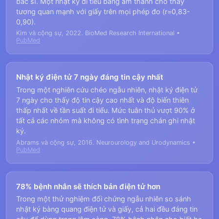
bác sĩ. Một nhật ký đi tiểu bằng âm thanh cho thấy
tương quan mạnh với giấy trên mọi phép đo (r=0,83-
0,90).
Kim và cộng sự, 2022. BioMed Research International •
PubMed
Nhật ký điện tử 7 ngày đáng tin cậy nhất
Trong một nghiên cứu chéo ngẫu nhiên, nhật ký điện tử
7 ngày cho thấy độ tin cậy cao nhất và độ biến thiên
thấp nhất về tần suất đi tiểu. Mức tuân thủ vượt 90% ở
tất cả các nhóm mà không có tình trạng chán ghi nhật
ký.
Abrams và cộng sự, 2016. Neurourology and Urodynamics •
PubMed
78% bệnh nhân sẽ thích bản điện tử hơn
Trong một thử nghiệm đối chứng ngẫu nhiên so sánh
nhật ký bàng quang điện tử và giấy, cả hai đều đáng tin