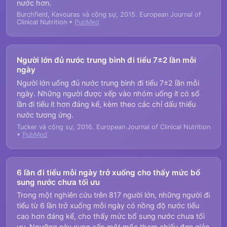
nước hơn.
Burchfield, Kavouras và cộng sự, 2015. European Journal of
Clinical Nutrition •
PubMed
Người lớn đủ nước trung bình đi tiểu 7±2 lần mỗi
ngày
Người lớn uống đủ nước trung bình đi tiểu 7±2 lần mỗi
ngày. Những người được xếp vào nhóm uống ít có số
lần đi tiểu ít hơn đáng kể, kèm theo các chỉ dấu thiếu
nước tương ứng.
Tucker và cộng sự, 2016. European Journal of Clinical Nutrition
•
PubMed
6 lần đi tiểu mỗi ngày trở xuống cho thấy mức bổ
sung nước chưa tối ưu
Trong một nghiên cứu trên 817 người lớn, những người đi
tiểu từ 6 lần trở xuống mỗi ngày có nồng độ nước tiểu
cao hơn đáng kể, cho thấy mức bổ sung nước chưa tối
ưu. Ngưỡng này cung cấp một mốc tham chiếu đơn giản