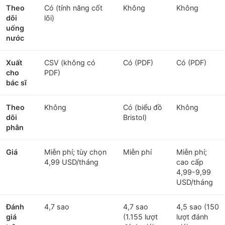
Theo
Có (tính năng cốt
Không
Không
dõi
lõi)
uống
nước
Xuất
CSV (không có
Có (PDF)
Có (PDF)
cho
PDF)
bác sĩ
Theo
Không
Có (biểu đồ
Không
dõi
Bristol)
phân
Giá
Miễn phí; tùy chọn
Miễn phí
Miễn phí;
4,99 USD/tháng
cao cấp
4,99-9,99
USD/tháng
Đánh
4,7 sao
4,7 sao
4,5 sao (150
giá
(1.155 lượt
lượt đánh