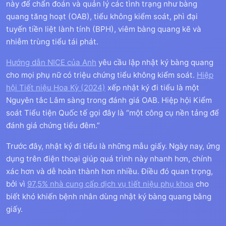
này để chẩn đoán và quản lý các tình trạng như bàng
quang tăng hoạt (OAB), tiểu không kiểm soát, phì đại
tuyến tiền liệt lành tính (BPH), viêm bàng quang kẽ và
nhiễm trùng tiểu tái phát.
Hướng dẫn NICE của Anh
yêu cầu lập nhật ký bàng quang
cho mọi phụ nữ có triệu chứng tiểu không kiểm soát.
Hiệp
hội Tiết niệu Hoa Kỳ (2024)
xếp nhật ký đi tiểu là một
Nguyên tắc Lâm sàng trong đánh giá OAB. Hiệp hội Kiểm
soát Tiểu tiện Quốc tế gọi đây là “một công cụ nền tảng để
đánh giá chứng tiểu đêm.”
Trước đây, nhật ký đi tiểu là những mẫu giấy. Ngày nay, ứng
dụng trên điện thoại giúp quá trình này nhanh hơn, chính
xác hơn và dễ hoàn thành hơn nhiều. Điều đó quan trọng,
bởi vì
97,5% nhà cung cấp dịch vụ tiết niệu phụ khoa
cho
biết khó khiến bệnh nhân dùng nhật ký bàng quang bằng
giấy.