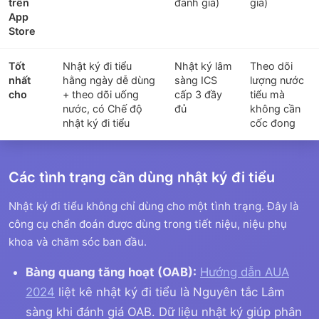
trên
đánh giá)
giá)
App
Store
Tốt
Nhật ký đi tiểu
Nhật ký lâm
Theo dõi
nhất
hằng ngày dễ dùng
sàng ICS
lượng nước
cho
+ theo dõi uống
cấp 3 đầy
tiểu mà
nước, có Chế độ
đủ
không cần
nhật ký đi tiểu
cốc đong
Các tình trạng cần dùng nhật ký đi tiểu
Nhật ký đi tiểu không chỉ dùng cho một tình trạng. Đây là
công cụ chẩn đoán được dùng trong tiết niệu, niệu phụ
khoa và chăm sóc ban đầu.
Bàng quang tăng hoạt (OAB):
Hướng dẫn AUA
2024
liệt kê nhật ký đi tiểu là Nguyên tắc Lâm
sàng khi đánh giá OAB. Dữ liệu nhật ký giúp phân