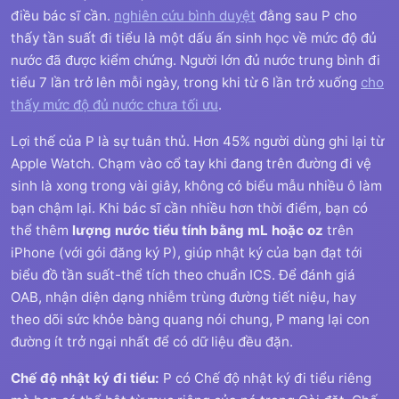
điều bác sĩ cần.
nghiên cứu bình duyệt
đằng sau P cho
thấy tần suất đi tiểu là một dấu ấn sinh học về mức độ đủ
nước đã được kiểm chứng. Người lớn đủ nước trung bình đi
tiểu 7 lần trở lên mỗi ngày, trong khi từ 6 lần trở xuống
cho
thấy mức độ đủ nước chưa tối ưu
.
Lợi thế của P là sự tuân thủ. Hơn 45% người dùng ghi lại từ
Apple Watch. Chạm vào cổ tay khi đang trên đường đi vệ
sinh là xong trong vài giây, không có biểu mẫu nhiều ô làm
bạn chậm lại. Khi bác sĩ cần nhiều hơn thời điểm, bạn có
thể thêm
lượng nước tiểu tính bằng mL hoặc oz
trên
iPhone (với gói đăng ký P), giúp nhật ký của bạn đạt tới
biểu đồ tần suất-thể tích theo chuẩn ICS. Để đánh giá
OAB, nhận diện dạng nhiễm trùng đường tiết niệu, hay
theo dõi sức khỏe bàng quang nói chung, P mang lại con
đường ít trở ngại nhất để có dữ liệu đều đặn.
Chế độ nhật ký đi tiểu:
P có Chế độ nhật ký đi tiểu riêng