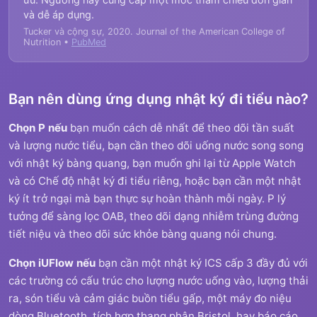
và dễ áp dụng.
Tucker và cộng sự, 2020. Journal of the American College of
Nutrition •
PubMed
Bạn nên dùng ứng dụng nhật ký đi tiểu nào?
Chọn P nếu
bạn muốn cách dễ nhất để theo dõi tần suất
và lượng nước tiểu, bạn cần theo dõi uống nước song song
với nhật ký bàng quang, bạn muốn ghi lại từ Apple Watch
và có Chế độ nhật ký đi tiểu riêng, hoặc bạn cần một nhật
ký ít trở ngại mà bạn thực sự hoàn thành mỗi ngày. P lý
tưởng để sàng lọc OAB, theo dõi dạng nhiễm trùng đường
tiết niệu và theo dõi sức khỏe bàng quang nói chung.
Chọn iUFlow nếu
bạn cần một nhật ký ICS cấp 3 đầy đủ với
các trường có cấu trúc cho lượng nước uống vào, lượng thải
ra, són tiểu và cảm giác buồn tiểu gấp, một máy đo niệu
dòng Bluetooth, tích hợp thang phân Bristol, hay báo cáo