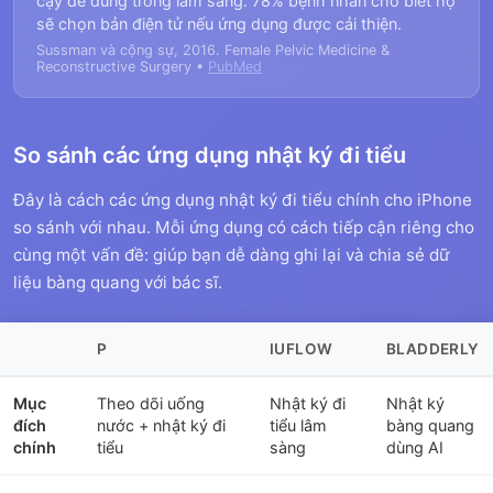
cậy để dùng trong lâm sàng. 78% bệnh nhân cho biết họ
sẽ chọn bản điện tử nếu ứng dụng được cải thiện.
Sussman và cộng sự, 2016. Female Pelvic Medicine &
Reconstructive Surgery •
PubMed
So sánh các ứng dụng nhật ký đi tiểu
Đây là cách các ứng dụng nhật ký đi tiểu chính cho iPhone
so sánh với nhau. Mỗi ứng dụng có cách tiếp cận riêng cho
cùng một vấn đề: giúp bạn dễ dàng ghi lại và chia sẻ dữ
liệu bàng quang với bác sĩ.
P
IUFLOW
BLADDERLY
Mục
Theo dõi uống
Nhật ký đi
Nhật ký
đích
nước + nhật ký đi
tiểu lâm
bàng quang
chính
tiểu
sàng
dùng AI