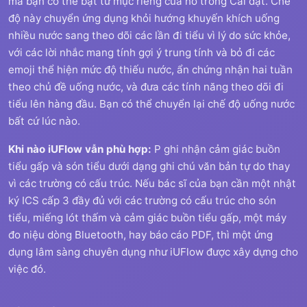
mà bạn có thể bật từ mục riêng của nó trong Cài đặt. Chế
độ này chuyển ứng dụng khỏi hướng khuyến khích uống
nhiều nước sang theo dõi các lần đi tiểu vì lý do sức khỏe,
với các lời nhắc mang tính gợi ý trung tính và bỏ đi các
emoji thể hiện mức độ thiếu nước, ẩn chứng nhận hai tuần
theo chủ đề uống nước, và đưa các tính năng theo dõi đi
tiểu lên hàng đầu. Bạn có thể chuyển lại chế độ uống nước
bất cứ lúc nào.
Khi nào iUFlow vẫn phù hợp:
P ghi nhận cảm giác buồn
tiểu gấp và són tiểu dưới dạng ghi chú văn bản tự do thay
vì các trường có cấu trúc. Nếu bác sĩ của bạn cần một nhật
ký ICS cấp 3 đầy đủ với các trường có cấu trúc cho són
tiểu, miếng lót thấm và cảm giác buồn tiểu gấp, một máy
đo niệu dòng Bluetooth, hay báo cáo PDF, thì một ứng
dụng lâm sàng chuyên dụng như iUFlow được xây dựng cho
việc đó.