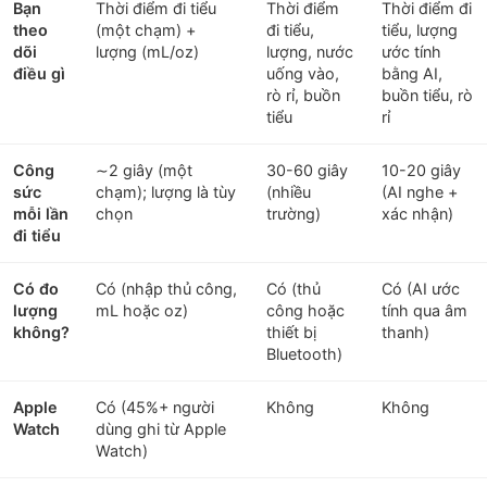
Bạn
Thời điểm đi tiểu
Thời điểm
Thời điểm đi
theo
(một chạm) +
đi tiểu,
tiểu, lượng
dõi
lượng (mL/oz)
lượng, nước
ước tính
điều gì
uống vào,
bằng AI,
rò rỉ, buồn
buồn tiểu, rò
tiểu
rỉ
Công
∼2 giây (một
30-60 giây
10-20 giây
sức
chạm); lượng là tùy
(nhiều
(AI nghe +
mỗi lần
chọn
trường)
xác nhận)
đi tiểu
Có đo
Có (nhập thủ công,
Có (thủ
Có (AI ước
lượng
mL hoặc oz)
công hoặc
tính qua âm
không?
thiết bị
thanh)
Bluetooth)
Apple
Có (45%+ người
Không
Không
Watch
dùng ghi từ Apple
Watch)