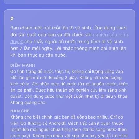
P
Bạn chạm một nút mỗi lần đi vệ sinh. Ứng dụng theo
dõi tần suất của bạn và đối chiếu với
nghiên cứu bình
duyệt
cho thấy người đủ nước trung bình đi vệ sinh
hơn 7 lần mỗi ngày. Lời nhắc thông minh chỉ hiện lên
khi bạn thực sự cần nước.
ĐIỂM MẠNH
Đo tình trạng đủ nước thực tế, không chỉ lượng uống vào.
Mỗi lần ghi chỉ mất khoảng 2 giây. Không cần ước lượng
kích cỡ ly. Ghi nhận mức đủ nước từ mọi nguồn (nước, thức
ăn, cà phê). Được hậu thuẫn bởi nghiên cứu lâm sàng bình
duyệt. Còn dùng được như một cuốn nhật ký đi tiểu y khoa.
Không quảng cáo.
HẠN CHẾ
Không cho biết chính xác bạn đã uống bao nhiêu. Chỉ có
trên iOS (không có Android). Cách tiếp cận ít quen thuộc
(phần lớn mọi người chưa từng theo dõi bổ sung nước theo
cách này). Không có nhân vật sưu tầm hay yếu tố trò chơi.