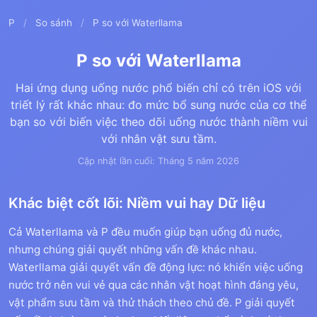
P
/
So sánh
/
P so với Waterllama
P so với Waterllama
Hai ứng dụng uống nước phổ biến chỉ có trên iOS với
triết lý rất khác nhau: đo mức bổ sung nước của cơ thể
bạn so với biến việc theo dõi uống nước thành niềm vui
với nhân vật sưu tầm.
Cập nhật lần cuối: Tháng 5 năm 2026
Khác biệt cốt lõi: Niềm vui hay Dữ liệu
Cả Waterllama và P đều muốn giúp bạn uống đủ nước,
nhưng chúng giải quyết những vấn đề khác nhau.
Waterllama giải quyết vấn đề động lực: nó khiến việc uống
nước trở nên vui vẻ qua các nhân vật hoạt hình đáng yêu,
vật phẩm sưu tầm và thử thách theo chủ đề. P giải quyết