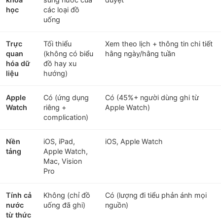
học
các loại đồ
uống
Trực
Tối thiểu
Xem theo lịch + thông tin chi tiết
quan
(không có biểu
hằng ngày/hằng tuần
hóa dữ
đồ hay xu
liệu
hướng)
Apple
Có (ứng dụng
Có (45%+ người dùng ghi từ
Watch
riêng +
Apple Watch)
complication)
Nền
iOS, iPad,
iOS, Apple Watch
tảng
Apple Watch,
Mac, Vision
Pro
Tính cả
Không (chỉ đồ
Có (lượng đi tiểu phản ánh mọi
nước
uống đã ghi)
nguồn)
từ thức