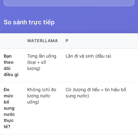
So sánh trực tiếp
WATERLLAMA
P
Bạn
Từng lần uống
Lần đi vệ sinh (đầu ra)
theo
(loại + số
dõi
lượng)
điều gì
Đo
Không (chỉ đo
Có (lượng đi tiểu = tín hiệu bổ
mức
lượng nước
sung nước)
bổ
uống)
sung
nước
thực
tế?