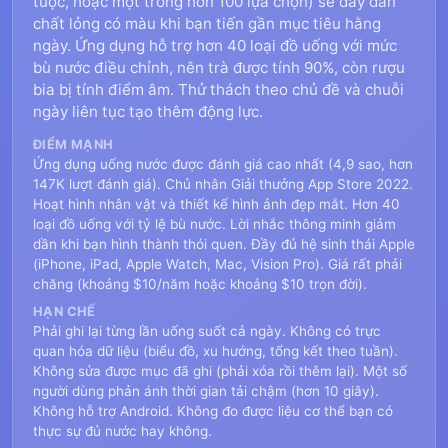
tuộc, hoặc một trong hơn 100 lựa chọn) sẽ đầy dần
chất lỏng có màu khi bạn tiến gần mục tiêu hằng
ngày. Ứng dụng hỗ trợ hơn 40 loại đồ uống với mức
bù nước điều chỉnh, nên trà được tính 90%, còn rượu
bia bị tính điểm âm. Thử thách theo chủ đề và chuỗi
ngày liên tục tạo thêm động lực.
ĐIỂM MẠNH
Ứng dụng uống nước được đánh giá cao nhất (4,9 sao, hơn
147K lượt đánh giá). Chủ nhân Giải thưởng App Store 2022.
Hoạt hình nhân vật và thiết kế hình ảnh đẹp mắt. Hơn 40
loại đồ uống với tỷ lệ bù nước. Lời nhắc thông minh giảm
dần khi bạn hình thành thói quen. Đầy đủ hệ sinh thái Apple
(iPhone, iPad, Apple Watch, Mac, Vision Pro). Giá rất phải
chăng (khoảng $10/năm hoặc khoảng $10 trọn đời).
HẠN CHẾ
Phải ghi lại từng lần uống suốt cả ngày. Không có trực
quan hóa dữ liệu (biểu đồ, xu hướng, tổng kết theo tuần).
Không sửa được mục đã ghi (phải xóa rồi thêm lại). Một số
người dùng phản ánh thời gian tải chậm (hơn 10 giây).
Không hỗ trợ Android. Không đo được liệu cơ thể bạn có
thực sự đủ nước hay không.