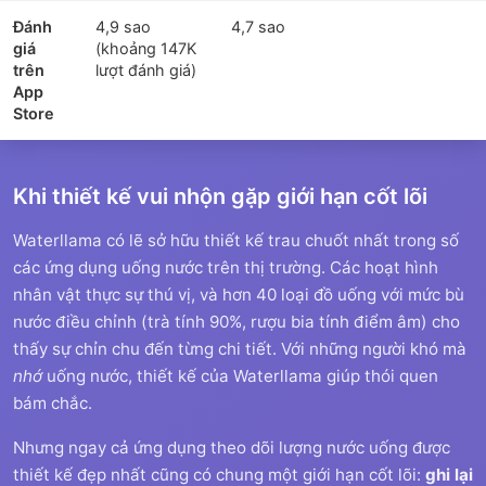
Đánh
4,9 sao
4,7 sao
giá
(khoảng 147K
trên
lượt đánh giá)
App
Store
Khi thiết kế vui nhộn gặp giới hạn cốt lõi
Waterllama có lẽ sở hữu thiết kế trau chuốt nhất trong số
các ứng dụng uống nước trên thị trường. Các hoạt hình
nhân vật thực sự thú vị, và hơn 40 loại đồ uống với mức bù
nước điều chỉnh (trà tính 90%, rượu bia tính điểm âm) cho
thấy sự chỉn chu đến từng chi tiết. Với những người khó mà
nhớ
uống nước, thiết kế của Waterllama giúp thói quen
bám chắc.
Nhưng ngay cả ứng dụng theo dõi lượng nước uống được
thiết kế đẹp nhất cũng có chung một giới hạn cốt lõi:
ghi lại