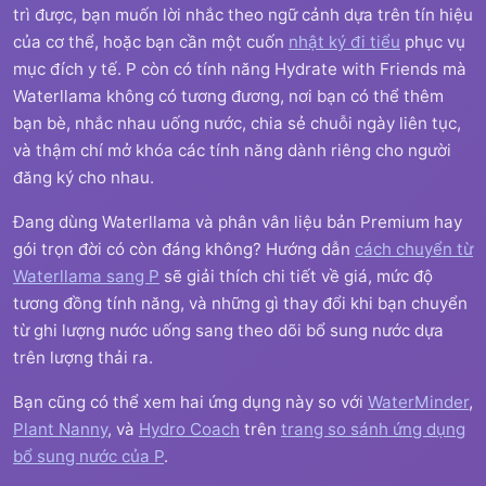
trì được, bạn muốn lời nhắc theo ngữ cảnh dựa trên tín hiệu
của cơ thể, hoặc bạn cần một cuốn
nhật ký đi tiểu
phục vụ
mục đích y tế. P còn có tính năng Hydrate with Friends mà
Waterllama không có tương đương, nơi bạn có thể thêm
bạn bè, nhắc nhau uống nước, chia sẻ chuỗi ngày liên tục,
và thậm chí mở khóa các tính năng dành riêng cho người
đăng ký cho nhau.
Đang dùng Waterllama và phân vân liệu bản Premium hay
gói trọn đời có còn đáng không? Hướng dẫn
cách chuyển từ
Waterllama sang P
sẽ giải thích chi tiết về giá, mức độ
tương đồng tính năng, và những gì thay đổi khi bạn chuyển
từ ghi lượng nước uống sang theo dõi bổ sung nước dựa
trên lượng thải ra.
Bạn cũng có thể xem hai ứng dụng này so với
WaterMinder
,
Plant Nanny
, và
Hydro Coach
trên
trang so sánh ứng dụng
bổ sung nước của P
.