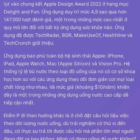
lọt vào chung kết Apple Design Award 2022 ở hạng mục
Delight and Fun. Ứng dụng duy trì mức 4,9 sao qua hơn
147.000 lượt đánh giá, một trong những mức cao nhất ở
quy mô lớn đối với bất kỳ ứng dụng sức khỏe nào. Ứng
dụng đã được TechRadar, BGR, MakeUseOf, Healthline và
TechCrunch giới thiệu.
Ứng dụng bao phủ toàn bộ hệ sinh thái Apple: iPhone,
iPad, Apple Watch, Mac (Apple Silicon) và Vision Pro. Hệ
thống tỷ lệ bù nước theo loại đồ uống của nó có cơ sở khoa
học hơn so với các ứng dụng theo dõi đơn giản coi mọi loại
chất lỏng như nhau. Và mức giá (khoảng $10/năm) khiến
đây là một trong những ứng dụng uống nước cao cấp dễ
tiếp cận nhất.
Điểm P đi theo hướng khác là ở chỗ đặt câu hỏi liệu việc
theo dõi lượng nước uống, dù trải nghiệm có thú vị đến
đâu, có thực sự trả lời được câu hỏi mà phần lớn mọi người
đang đặt ra hay không:
Mình có đang uống đủ nước không?