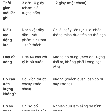
Thời
3 đến 10 giây
∼2 giây (một chạm)
gian
(chạm biểu
mỗi lần
tượng cốc)
ghi
Kiểu
Nhân vật đầy
Chuỗi ngày liên tục + lời nhắc
tạo
dần + vật
thông minh dựa trên cơ thể bạn
động
phẩm sưu tầm
lực
+ thử thách
Loại đồ
Hơn 40 loại với
Không áp dụng (theo dõi lượng
uống
tỷ lệ bù nước
thải ra, không phải lượng nạp
vào)
Có cần
Có (kích thước
Không (khách quan: bạn có đi
ước
cốc/ly khác
hay không)
lượng
nhau)
không?
Cơ sở
Chỉ số bổ
Nghiên cứu lâm sàng đã bình
khoa
sung nước của
duyệt