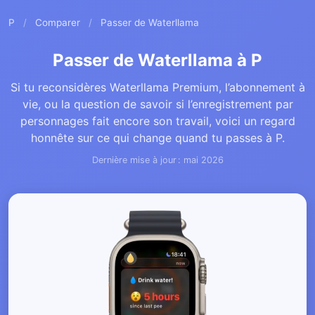
P
/
Comparer
/
Passer de Waterllama
Passer de Waterllama à P
Si tu reconsidères Waterllama Premium, l’abonnement à
vie, ou la question de savoir si l’enregistrement par
personnages fait encore son travail, voici un regard
honnête sur ce qui change quand tu passes à P.
Dernière mise à jour : mai 2026