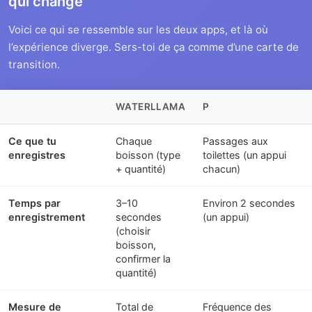
qui change
Voici ce qui se ressemble sur les deux apps, et là où
l’expérience diverge. Sers-toi de ça comme d’une carte de
transition.
WATERLLAMA
P
Ce que tu
Chaque
Passages aux
enregistres
boisson (type
toilettes (un appui
+ quantité)
chacun)
Temps par
3–10
Environ 2 secondes
enregistrement
secondes
(un appui)
(choisir
boisson,
confirmer la
quantité)
Mesure de
Total de
Fréquence des