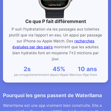
Ce que P fait différemment
P suit l’hydratation via les passages aux toilettes
plutôt que via l’apport en eau. Un appui par passage
sur iPhone ou Apple Watch. Des
recherches
évaluées par des pairs
montrent que les adultes
bien hydratés font en moyenne 7±2 mictions par
jour.
2s
45%
10 ans
par enregistrement
notent depuis l’Apple Watch
sur l’App Store
Pourquoi les gens passent de Waterllama
Waterllama est une app vraiment bien construite. Elle a