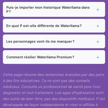
Puis-je importer mon historique Waterllama dans
P ?
En quoi P est-elle différente de Waterllama ?
Les personnages vont-ils me manquer ?
Comment résilier Waterllama Premium ?
Cette page résume des recherches évaluées par des pairs
à des fins éducatives. Ce ne sont pas des conseils
médicaux. Consulte un professionnel de santé pour tout
diagnostic et tout traitement. Les apps d’hydratation sont
des outils de bien-être, pas des dispositifs médicaux. P est
développée de façon indépendante et n’est ni affiliée à