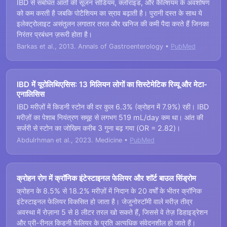
IBD से संबंधित आंतों की सूजन सोडियम, क्लोराइड, और कैल्शियम के अवशोषण
को कम करती है जबकि पोटैशियम का स्राव बढ़ाती है। पुरानी दस्त के साथ ये
इलेक्ट्रोलाइट असंतुलन लगातार तरल और खनिज की कमी पैदा करते हैं जिनका
निरंतर प्रबंधन ज़रूरी होता है।
Barkas et al., 2013. Annals of Gastroenterology •
PubMed
IBD में यूरोलिथिएसिस: 13 मिलियन लोगों का सिस्टेमेटिक रिव्यू और मेटा-
एनालिसिस
IBD मरीज़ों में किडनी स्टोन की दर कुल 6.3% (क्रोहन में 7.9%) रही। IBD
मरीज़ों का पेशाब नियंत्रण समूह से लगभग 519 mL/day कम था। आंत की
सर्जरी से स्टोन का जोखिम करीब 3 गुना बढ़ गया (OR = 2.82)।
Abdulrhman et al., 2023. Medicine •
PubMed
क्रोहन रोग में क्रॉनिक इंटेस्टाइनल फेलियर और शॉर्ट बाउल सिंड्रोम
क्रोहन के 8.5% से 18.2% मरीज़ों में निदान के 20 वर्षों के भीतर क्रॉनिक
इंटेस्टाइनल फेलियर विकसित हो जाता है। जेजुनोस्टॉमी वाले मरीज़ तीव्र
अवस्था में रोज़ाना 5 से 8 लीटर तरल खो सकते हैं, जिससे वे तेज़ डिहाइड्रेशन
और प्री-रीनल किडनी फेलियर के प्रति अत्यधिक संवेदनशील हो जाते हैं।