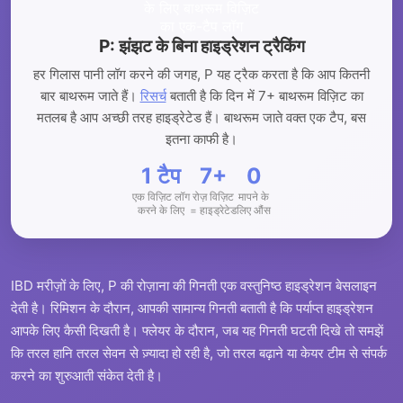
P: झंझट के बिना हाइड्रेशन ट्रैकिंग
हर गिलास पानी लॉग करने की जगह, P यह ट्रैक करता है कि आप कितनी
बार बाथरूम जाते हैं।
रिसर्च
बताती है कि दिन में 7+ बाथरूम विज़िट का
मतलब है आप अच्छी तरह हाइड्रेटेड हैं। बाथरूम जाते वक्त एक टैप, बस
इतना काफी है।
1 टैप
7+
0
एक विज़िट लॉग
रोज़ विज़िट
मापने के
करने के लिए
= हाइड्रेटेड
लिए औंस
IBD मरीज़ों के लिए, P की रोज़ाना की गिनती एक वस्तुनिष्ठ हाइड्रेशन बेसलाइन
देती है। रिमिशन के दौरान, आपकी सामान्य गिनती बताती है कि पर्याप्त हाइड्रेशन
आपके लिए कैसी दिखती है। फ्लेयर के दौरान, जब यह गिनती घटती दिखे तो समझें
कि तरल हानि तरल सेवन से ज़्यादा हो रही है, जो तरल बढ़ाने या केयर टीम से संपर्क
करने का शुरुआती संकेत देती है।