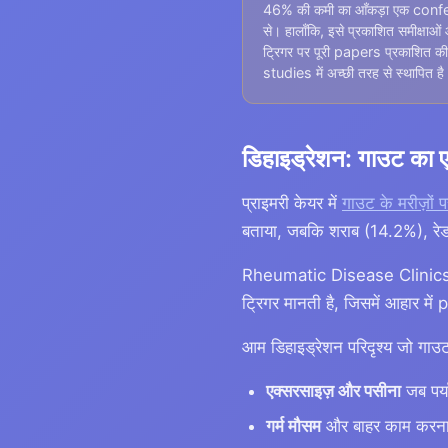
46% की कमी का आँकड़ा एक conf
से। हालाँकि, इसे प्रकाशित समीक्षाओ
ट्रिगर पर पूरी papers प्रकाशित की
studies में अच्छी तरह से स्थापित है
डिहाइड्रेशन: गाउट का 
प्राइमरी केयर में
गाउट के मरीज़ो
बताया, जबकि शराब (14.2%), रे
Rheumatic Disease Clinics 
ट्रिगर मानती है, जिसमें आहार मे
आम डिहाइड्रेशन परिदृश्य जो गाउट
एक्सरसाइज़ और पसीना
जब पर्य
गर्म मौसम
और बाहर काम करन