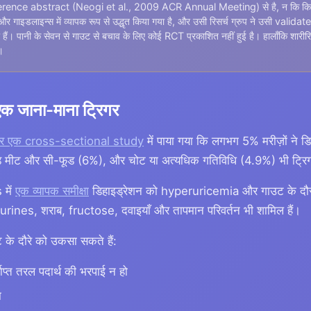
erence abstract (Neogi et al., 2009 ACR Annual Meeting) से है, न कि क
ं और गाइडलाइन्स में व्यापक रूप से उद्धृत किया गया है, और उसी रिसर्च ग्रुप ने उसी val
 हैं। पानी के सेवन से गाउट से बचाव के लिए कोई RCT प्रकाशित नहीं हुई है। हालाँकि श
।
एक जाना-माना ट्रिगर
ं पर एक cross-sectional study
में पाया गया कि लगभग 5% मरीज़ों ने डि
ड मीट और सी-फूड (6%), और चोट या अत्यधिक गतिविधि (4.9%) भी ट्रि
में
एक व्यापक समीक्षा
डिहाइड्रेशन को hyperuricemia और गाउट के दौरों
ं purines, शराब, fructose, दवाइयाँ और तापमान परिवर्तन भी शामिल हैं।
 के दौरे को उकसा सकते हैं:
ाप्त तरल पदार्थ की भरपाई न हो
ा