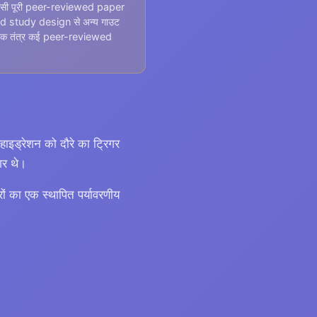
िसी पूरी peer-reviewed paper
idated study design से अन्य गाउट
ारीरिक तंत्र कई peer-reviewed
हाइड्रेशन को दौरे का ट्रिगर
गर थे।
 का एक स्थापित पर्यावरणीय