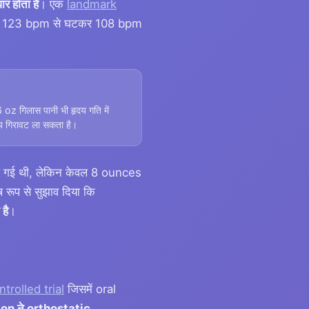
ार होता है
। एक
landmark
दय गति 123 bpm से घटकर 108 bpm
oz गिलास पानी भी हृदय गति में
य गिरावट ला सकता है।
़ गई थी, लेकिन केवल 8 ounces
ष रूप से सुझाव दिया कि
है
।
ntrolled trial
जिसमें oral
on ने orthostatic