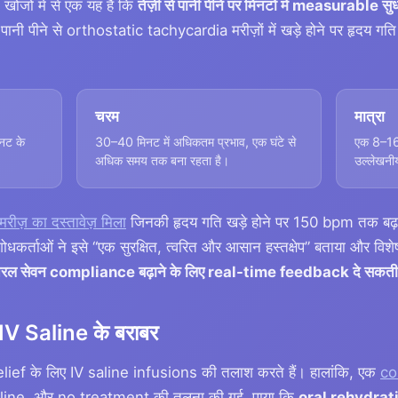
खोजों में से एक यह है कि
तेज़ी से पानी पीने पर मिनटों में measurable सुध
पानी पीने से orthostatic tachycardia मरीज़ों में खड़े होने पर हृ
चरम
मात्रा
नट के
30–40 मिनट में अधिकतम प्रभाव, एक घंटे से
एक 8–16 
अधिक समय तक बना रहता है।
उल्लेखनी
ीज़ का दस्तावेज़ मिला
जिनकी हृदय गति खड़े होने पर 150 bpm तक बढ
शोधकर्ताओं ने इसे “एक सुरक्षित, त्वरित और आसान हस्तक्षेप” बताया और विशे
सेवन compliance बढ़ाने के लिए real-time feedback दे सकती 
V Saline के बराबर
ef के लिए IV saline infusions की तलाश करते हैं। हालांकि, एक
co
line, और no treatment की तुलना की गई, पाया कि
oral rehydrati