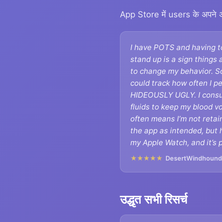
App Store में users के अपने अनु
I have POTS and having t
stand up is a sign things 
to change my behavior. S
could track how often I p
HIDEOUSLY UGLY. I cons
fluids to keep my blood 
often means I’m not retai
the app as intended, but h
my Apple Watch, and it’s p
★★★★★
DesertWindhoun
उद्धृत सभी रिसर्च