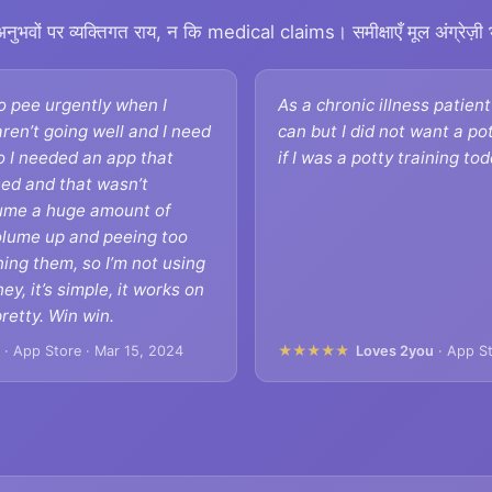
भवों पर व्यक्तिगत राय, न कि medical claims। समीक्षाएँ मूल अंग्रेज़ी भा
o pee urgently when I
As a chronic illness patient 
aren’t going well and I need
can but I did not want a po
o I needed an app that
if I was a potty training tod
eed and that wasn’t
ume a huge amount of
volume up and peeing too
ning them, so I’m not using
ey, it’s simple, it works on
retty. Win win.
d
· App Store · Mar 15, 2024
★★★★★
Loves 2you
· App St