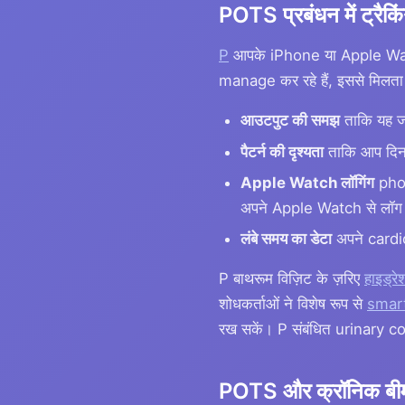
POTS प्रबंधन में ट्रैकि
P
आपके iPhone या Apple Watch 
manage कर रहे हैं, इससे मिलता 
आउटपुट की समझ
ताकि यह जा
पैटर्न की दृश्यता
ताकि आप दिन 
Apple Watch लॉगिंग
phon
अपने Apple Watch से लॉग क
लंबे समय का डेटा
अपने cardio
P बाथरूम विज़िट के ज़रिए
हाइड्रे
शोधकर्ताओं ने विशेष रूप से
smar
रख सकें। P संबंधित urinary c
POTS और क्रॉनिक बीमार