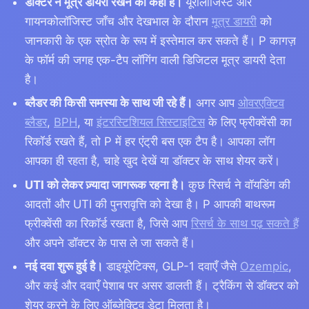
डॉक्टर ने मूत्र डायरी रखने को कहा है।
यूरोलॉजिस्ट और
गायनकोलॉजिस्ट जाँच और देखभाल के दौरान
मूत्र डायरी
को
जानकारी के एक स्रोत के रूप में इस्तेमाल कर सकते हैं। P कागज़
के फॉर्म की जगह एक-टैप लॉगिंग वाली डिजिटल मूत्र डायरी देता
है।
ब्लैडर की किसी समस्या के साथ जी रहे हैं।
अगर आप
ओवरएक्टिव
ब्लैडर
,
BPH
, या
इंटरस्टिशियल सिस्टाइटिस
के लिए फ्रीक्वेंसी का
रिकॉर्ड रखते हैं, तो P में हर एंट्री बस एक टैप है। आपका लॉग
आपका ही रहता है, चाहे खुद देखें या डॉक्टर के साथ शेयर करें।
UTI को लेकर ज़्यादा जागरूक रहना है।
कुछ रिसर्च ने वॉयडिंग की
आदतों और UTI की पुनरावृत्ति को देखा है। P आपकी बाथरूम
फ्रीक्वेंसी का रिकॉर्ड रखता है, जिसे आप
रिसर्च के साथ पढ़ सकते हैं
और अपने डॉक्टर के पास ले जा सकते हैं।
नई दवा शुरू हुई है।
डाइयूरेटिक्स, GLP-1 दवाएँ जैसे
Ozempic
,
और कई और दवाएँ पेशाब पर असर डालती हैं। ट्रैकिंग से डॉक्टर को
शेयर करने के लिए ऑब्जेक्टिव डेटा मिलता है।