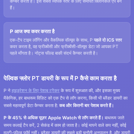
कैप्चर करता है। इस सबसे व्यापक स्तर के लिए समर्पित क्लिनिकल ऐप बने
हैं।
P आज क्या कवर करता है
एक-टैप टाइम लॉगिंग और वैकल्पिक वॉल्यूम के साथ, P
पहले दो ICS स्तर
कवर करता है, वह फ्रीक्वेंसी और फ्रीक्वेंसी-वॉल्यूम डेटा जो आपका PT
पहले माँगता है। नोट्स फील्ड बाकी संदर्भ कैप्चर करती है।
पेल्विक फ्लोर PT डायरी के रूप में P कैसे काम करता है
P ने
हाइड्रेशन के लिए पेशाब ट्रैकर
के रूप में शुरुआत की, और इसका मुख्य
मैकेनिक, हर बाथरूम विज़िट को एक टैप से लॉग करना, किसी भी ब्लैडर डायरी का
सबसे महत्वपूर्ण डेटा कैप्चर करता है:
कब और कितनी बार पेशाब करते हैं।
P के 45% से अधिक यूज़र Apple Watch से लॉग करते हैं।
बाथरूम जाते
समय कलाई टैप करें, 2 सेकंड में काम हो जाता है। कोई मापने वाले कप नहीं, कोई
मल्टी-फील्ड फॉर्म नहीं। ब्लैडर डायरी की सबसे बड़ी चुनौती अनुपालन है, और डायरी