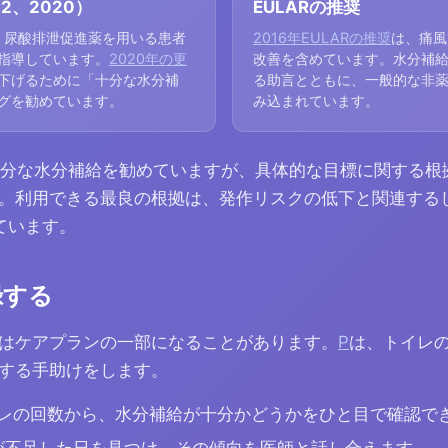
2、2020）
EULARの推奨
、尿酸排泄促進薬を用いる患者
2016年EULARの推奨
は、痛風
指導しています。
2020年の更
改善を含めています。水分補
下げるために「十分な水分補
る助言とともに、一般的な非
グを勧めています。
み込まれています。
らも十分な水分補給を勧めていますが、具体的な目標に関する
。利用できる最良の根拠は、発作リスクの低下と関連するし
ています。
録する
はケアプランの一部になることがあります。
P
は、トイレ
する手助けをします。
イレの回数から、水分補給が十分かどうかをひと目で確認で