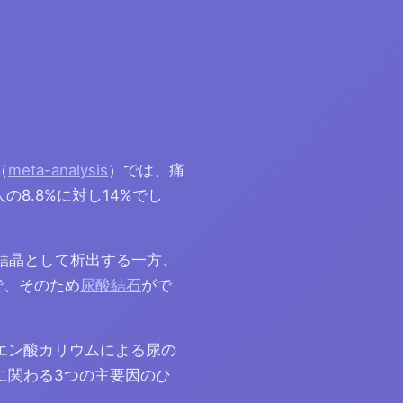
（
meta-analysis
）では、痛
8.8%に対し14%でし
も結晶として析出する一方、
で、そのため
尿酸結石
がで
エン酸カリウムによる尿の
に関わる3つの主要因のひ
）。