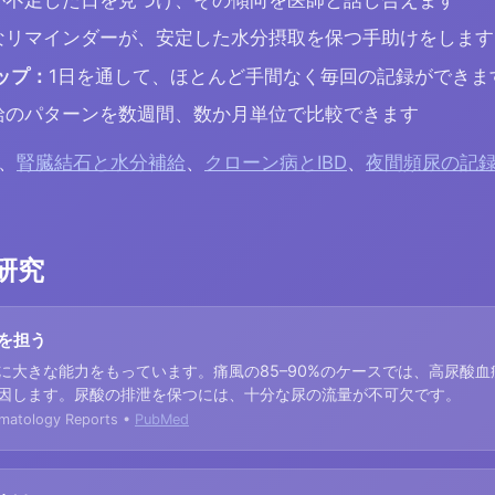
が不足した日を見つけ、その傾向を医師と話し合えます
なリマインダーが、安定した水分摂取を保つ手助けをします
タップ：
1日を通して、ほとんど手間なく毎回の記録ができま
給のパターンを数週間、数か月単位で比較できます
、
腎臓結石と水分補給
、
クローン病とIBD
、
夜間頻尿の記
研究
を担う
に大きな能力をもっています。痛風の85–90%のケースでは、高尿酸
因します。尿酸の排泄を保つには、十分な尿の流量が不可欠です。
umatology Reports •
PubMed