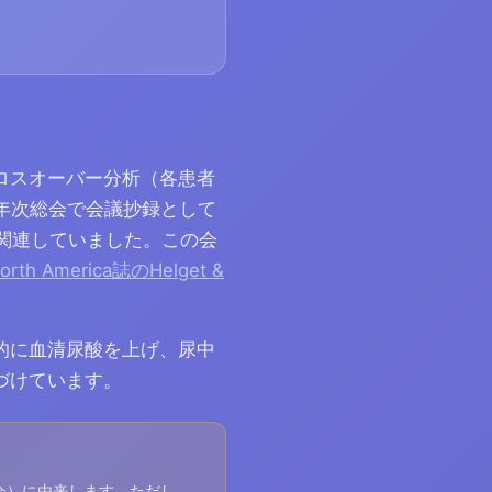
ロスオーバー分析（各患者
R年次総会で会議抄録として
と関連していました。この会
 North America誌のHelget &
的に血清尿酸を上げ、尿中
づけています。
総会）に由来します。ただし、