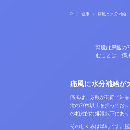
P
/
健康
/
痛風と水分補給
腎臓は尿酸の
むことは、痛
痛風に水分補給が
痛風は、尿酸が関節で結晶
泄の70%以上を担ってお
の相対的な排泄低下にあり
そのしくみは単純です。
尿