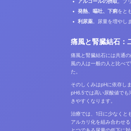
アルコールの摂取
。プ
発熱、嘔吐、下痢
をと
利尿薬
。尿量を増やし
痛風と腎臓結石：
痛風と腎臓結石には共通の
風の人は一般の人と比べて腎
た。
そのしくみはpHに依存し
pH6.5では高い尿酸値
きやすくなります。
治療では、1日に少なくとも
アルカリ化を組み合わせる
とつである尿量の低下に対