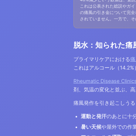
これは公表された総説やガイ
の痛風の引き金について完全
されていません。一方で、そ
脱水：知られた痛
プライマリケアにおける
痛
これはアルコール（14.2
Rheumatic Disease C
剤、気温の変化と並ぶ、高
痛風発作を引き起こしうる
運動と発汗
のあとに十
暑い天候
や屋外での作