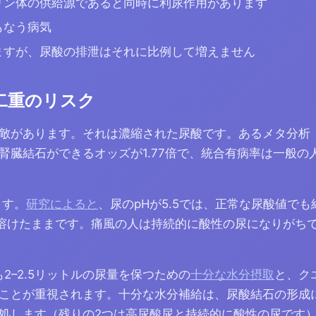
リン体の供給源であると同時に利尿作用があります
もなう病気
ますが、尿酸の排泄はそれに比例して増えません
二重のリスク
敵があります。それは濃縮された尿酸です。あるメタ分析
臓結石ができるオッズが1.77倍で、統合有病率は一般の人の
ます。
研究によると
、尿のpHが5.5では、正常な尿酸値で
でも溶けたままです。痛風の人は持続的に酸性の尿になりがち
2–2.5リットルの尿量を保つための
十分な水分摂取
と、ク
ことが重視されます。十分な水分補給は、尿酸結石の形成
処します（残りの2つは高尿酸尿と持続的に酸性の尿です