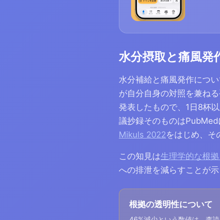
水分摂取と痛風発
水分補給と痛風発作につい
が自分自身の対照を兼ねる手
発表したもので、1日8杯
議抄録そのものはPubMe
Mikuls 2022
をはじめ、そ
この知見は
生理学的な根拠
への排泄を減らすことが示
根拠の透明性について
46%減少という数値は、査読