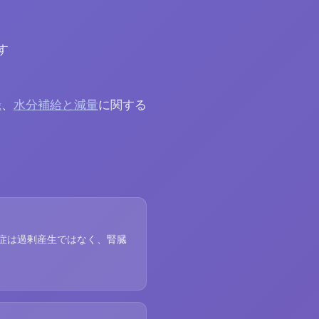
す
録
、
水分補給と減量
に関する
血症は過剰産生ではなく、腎臓