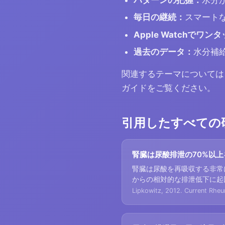
パターンの把握：
水分
毎日の継続：
スマート
Apple Watchでワン
過去のデータ：
水分補
関連するテーマについては
ガイドをご覧ください。
引用したすべての
腎臓は尿酸排泄の70%以上
腎臓は尿酸を再吸収する非常
からの相対的な排泄低下に起
Lipkowitz, 2012. Current Rhe