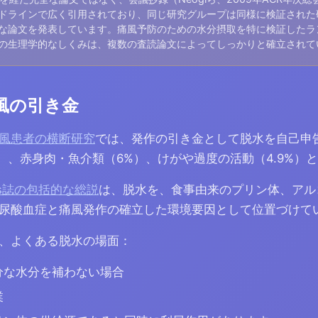
ドラインで広く引用されており、同じ研究グループは同様に検証された
な論文を発表しています。痛風予防のための水分摂取を特に検証したラ
の生理学的なしくみは、複数の査読論文によってしっかりと確立されて
風の引き金
風患者の横断研究
では、発作の引き金として脱水を自己申
%）、赤身肉・魚介類（6%）、けがや過度の活動（4.9%）
linics誌の包括的な総説
は、脱水を、食事由来のプリン体、アル
尿酸血症と痛風発作の確立した環境要因として位置づけて
、よくある脱水の場面：
分な水分を補わない場合
業