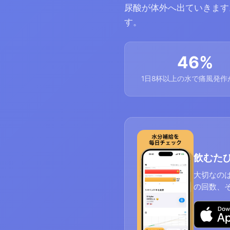
尿酸が体外へ出ていきます
す。
46%
1日8杯以上の水で痛風発作
飲むた
大切なの
の回数、