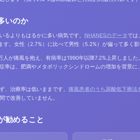
多いのか
いるよりもはるかに多い病気です。
NHANESのデータ
では
ます。女性（2.7%）に比べて男性（5.2%）が偏って多く
120万人が痛風を抱え、有病率は1990年以降7.2%上昇しまし
症率は、肥満やメタボリックシンドロームの増加を背景に、19
ず、治療率は低いままです。
痛風患者のうち尿酸低下療法
年間で改善していません。
が勧めること