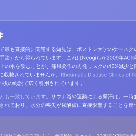
作
て最も直接的に関連する知見は、ボストン大学のケースク
法）から得られています。これはNeogiらが2009年AC
以上の水を飲むことが、痛風発作の再発リスクの46%減少
dに収載されていませんが、
Rheumatic Disease Clinics of
の後の総説で広く引用されています。
とも一致しています
。サウナ浴や運動による発汗は、一時
されており、水分の喪失が尿酸値に直接影響することを裏
を経た完全な論文ではなく、会議抄録（Neogiら、2009年ACR年次