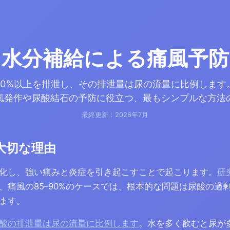
水分補給による痛風予防
70%以上を排泄し、その排泄量は尿の流量に比例します
風発作や尿酸結石の予防に役立つ、最もシンプルな方法
最終更新：2026年7月
大切な理由
化し、強い痛みと炎症を引き起こすことで起こります。
研
り、痛風の85–90%のケースでは、根本的な問題は尿酸の過
ます。
酸の排泄量は尿の流量に比例します
。水を多く飲むと尿が