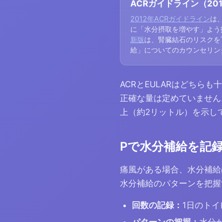
ACRガイドライン（201
2012年ACRガイドライン
は
に「水分摂取を増やす」よう
新版
は、腎臓結石のリスクを
給」についてのカウンセリン
ACRとEULARはどち
正確な量は定めていません
上（約2リットル）を示し
Pで水分補給を記
痛風がある場合、水分補給
水分補給のパターンを把握
回数の記録：
1日のト