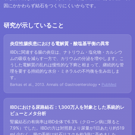
因にかかわらず結石をつくりにくいからです。
研究が示していること
炎症性腸疾患における電解質・酸塩基平衡の異常
IBDに関連する腸の炎症は、ナトリウム・塩化物・カルシウ
ムの吸収を減らす一方で、カリウムの分泌を増やします。こ
うした電解質の乱れは慢性的な下痢と相まって、継続的な管
理を要する持続的な水分・ミネラルの不均衡を生み出しま
す。
Barkas et al., 2013. Annals of Gastroenterology •
PubMed
IBDにおける尿路結石：1,300万人を対象とした系統的レ
ビューとメタ分析
腎臓結石の有病率はIBD全体で6.3%（クローン病に限ると
7.9%）でした。IBDの方は対照群より尿量が1日あたり約519
mL少なく、腸の手術は結石リスクを約3倍に高めました