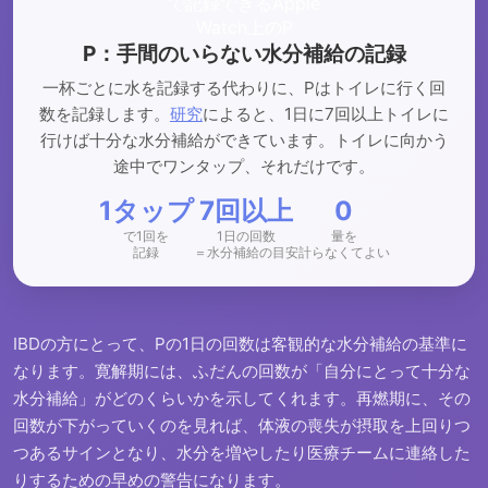
P：手間のいらない水分補給の記録
一杯ごとに水を記録する代わりに、Pはトイレに行く回
数を記録します。
研究
によると、1日に7回以上トイレに
行けば十分な水分補給ができています。トイレに向かう
途中でワンタップ、それだけです。
1タップ
7回以上
0
で1回を
1日の回数
量を
記録
＝水分補給の目安
計らなくてよい
IBDの方にとって、Pの1日の回数は客観的な水分補給の基準に
なります。寛解期には、ふだんの回数が「自分にとって十分な
水分補給」がどのくらいかを示してくれます。再燃期に、その
回数が下がっていくのを見れば、体液の喪失が摂取を上回りつ
つあるサインとなり、水分を増やしたり医療チームに連絡した
りするための早めの警告になります。