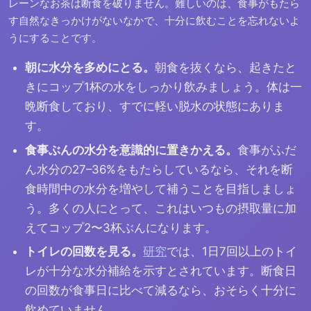
レーンなお茶は断食を破りません。難しいのは、食事がもたら
す自然なきっかけがないなかで、十分に飲むことを忘れないよ
うにすることです。
朝に水分を多めにとる。
朝食を抜くなら、起きたと
きにコップ1杯の水をしっかり飲みましょう。体は一
晩断食しており、すでに軽い脱水の状態にありま
す。
食事ぶんの水分を意識的に置きかえる。
食事がふだ
ん水分の27–36%をもたらしているなら、それを断
食時間中の水分を増やして補うことを目指しましょ
う。多くの人にとって、これはいつもの摂取量に加
えてコップ2〜3杯ぶんになります。
トイレの回数を見る。
研究
では、1日7回以上のトイ
レが十分な水分補給を示すとされています。断食日
の回数が食事日に比べて減るなら、おそらく十分に
飲めていません。