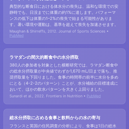
典型的な断食日における体水分の喪失は、温和な環境での安
静時でも、日没までに体重の約1%に達します。パフォーマ
ンスの低下は体重の1–2%の喪失で始まる可能性がありま
す。暑い環境や運動は、基準を超えて喪失を加速させます。
Maughan & Shirreffs, 2012. Journal of Sports Sciences •
PubMed
ラマダンの間欠的断食中の水分摂取
380人の参加者を対象とした横断研究では、ラマダン断食中
の総水分摂取量が中央値でわずか1,670 mL/日まで落ち、推
奨摂取量を下回りました。食事の時間帯の前半に水分を多め
にとる（4-2-2のパターン）ことが、水分補給の目標達成に
おいて、ほかの飲水パターンを大きく上回りました。
Sunardi et al., 2022. Frontiers in Nutrition •
PubMed
総水分摂取に占める食事と飲料からの水の寄与
フランスと英国の住民調査の分析により、食事は1日の総水