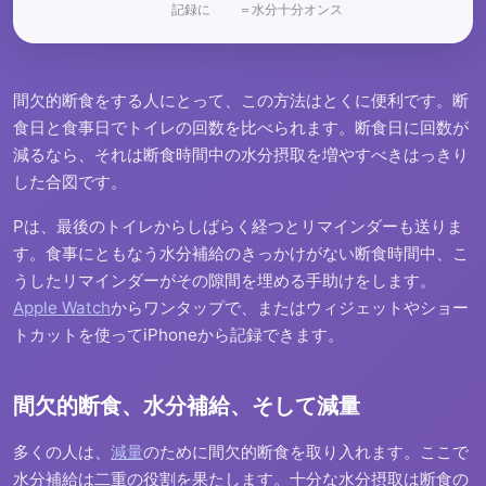
記録に
＝水分十分
オンス
間欠的断食をする人にとって、この方法はとくに便利です。断
食日と食事日でトイレの回数を比べられます。断食日に回数が
減るなら、それは断食時間中の水分摂取を増やすべきはっきり
した合図です。
Pは、最後のトイレからしばらく経つとリマインダーも送りま
す。食事にともなう水分補給のきっかけがない断食時間中、こ
うしたリマインダーがその隙間を埋める手助けをします。
Apple Watch
からワンタップで、またはウィジェットやショー
トカットを使ってiPhoneから記録できます。
間欠的断食、水分補給、そして減量
多くの人は、
減量
のために間欠的断食を取り入れます。ここで
水分補給は二重の役割を果たします。十分な水分摂取は断食の