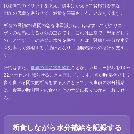
代謝面でのメリットを支え、脱水はかえって腎機能を損ない、
脂肪の代謝を遅らせて、減量を停滞させることがあります。
断食の最初の1週間の急な体重減少は、ほぼすべてがグリコー
ゲンの枯渇による水分の重さです。これは正常で、想定どおり
のことです。この時期に水分を保つことは、腎臓が余分な水分
を効率よく処理する手助けとなり、脂肪燃焼への移行を支えま
す。
研究はまた、
食事の前に水を飲む
ことが、カロリー摂取を13〜
22パーセント減らせることも示しています。短い時間枠でより
多く食べる間欠的断食をする人にとって、食事前の水分補給
は、食事の時間帯での食べすぎの予防に役立つかもしれませ
ん。
断食しながら水分補給を記録する