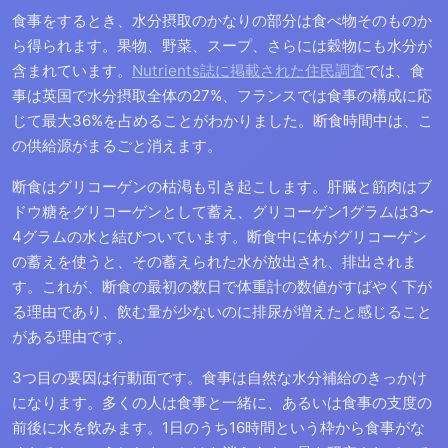
食事をするとき、水分摂取のかなりの部分は食べ物そのものか
ら得られます。果物、野菜、スープ、さらには穀物にも水分が
含まれています。
Nutrients誌に掲載された住民調査
では、食
事は英国で水分摂取全体の27%、フランスでは食事の構成に応
じて最大36%を占めることがわかりました。断食時間中は、こ
の供給源がまるごと消えます。
断食はグリコーゲンの枯渇も引き起こします。肝臓と筋肉はブ
ドウ糖をグリコーゲンとして蓄え、グリコーゲン1グラムは3〜
4グラムの水と結びついています。断食中に体がグリコーゲン
の蓄えを使うと、その蓄えられた水が放出され、排出されま
す。これが、断食の最初の数日で体重計の数値がすばやく下が
る理由であり、飲む量が少ないのに排尿が増えたと感じること
がある理由です。
3つ目の要因は行動面です。食事は自然な水分補給のきっかけ
になります。多くの人は食事と一緒に、あるいは食事の支度の
前後に水を飲みます。1日のうち16時間という枠から食事がな