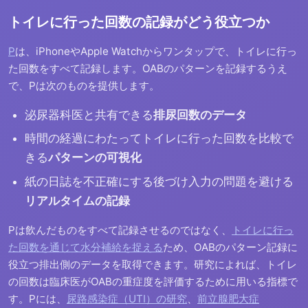
トイレに行った回数の記録がどう役立つか
P
は、iPhoneやApple Watchからワンタップで、トイレに行っ
た回数をすべて記録します。OABのパターンを記録するうえ
で、Pは次のものを提供します。
泌尿器科医と共有できる
排尿回数のデータ
時間の経過にわたってトイレに行った回数を比較で
きる
パターンの可視化
紙の日誌を不正確にする後づけ入力の問題を避ける
リアルタイムの記録
Pは飲んだものをすべて記録させるのではなく、
トイレに行っ
た回数を通じて水分補給を捉える
ため、OABのパターン記録に
役立つ排出側のデータを取得できます。研究によれば、トイレ
の回数は臨床医がOABの重症度を評価するために用いる指標で
す。Pには、
尿路感染症（UTI）の研究
、
前立腺肥大症