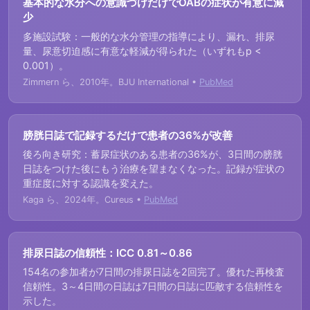
基本的な水分への意識づけだけでOABの症状が有意に減
少
多施設試験：一般的な水分管理の指導により、漏れ、排尿
量、尿意切迫感に有意な軽減が得られた（いずれもp <
0.001）。
Zimmern ら、2010年。BJU International •
PubMed
膀胱日誌で記録するだけで患者の36%が改善
後ろ向き研究：蓄尿症状のある患者の36%が、3日間の膀胱
日誌をつけた後にもう治療を望まなくなった。記録が症状の
重症度に対する認識を変えた。
Kaga ら、2024年。Cureus •
PubMed
排尿日誌の信頼性：ICC 0.81～0.86
154名の参加者が7日間の排尿日誌を2回完了。優れた再検査
信頼性。3～4日間の日誌は7日間の日誌に匹敵する信頼性を
示した。