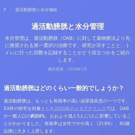
P
/
過活動膀胱と水分補給
過活動膀胱と水分管理
水分管理は、過活動膀胱（OAB）に対して薬物療法より先
に推奨される第一選択の治療です。研究が示すことと、ト
イレに行った回数を記録することがどう役立つかをご紹介
します。
最終更新：2026年7月
過活動膀胱はどのくらい一般的でしょうか？
過活動膀胱は、もっとも有病率の高い泌尿器疾患の一つです。
53件の研究を対象とした
2025年のメタアナリシス
では、OAB
が一般人口の
約20%
、おおよそ成人5人に1人に影響しているこ
とがわかりました。有病率は女性でやや高く（21.9%）、60歳
以降に大きく上昇します。