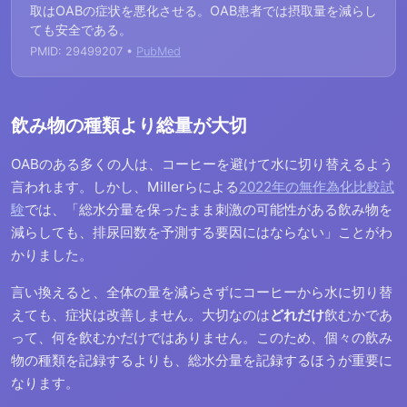
取はOABの症状を悪化させる。OAB患者では摂取量を減らし
ても安全である。
PMID: 29499207 •
PubMed
飲み物の種類より総量が大切
OABのある多くの人は、コーヒーを避けて水に切り替えるよう
言われます。しかし、Millerらによる
2022年の無作為化比較試
験
では、「総水分量を保ったまま刺激の可能性がある飲み物を
減らしても、排尿回数を予測する要因にはならない」ことがわ
かりました。
言い換えると、全体の量を減らさずにコーヒーから水に切り替
えても、症状は改善しません。大切なのは
どれだけ
飲むかであ
って、何を飲むかだけではありません。このため、個々の飲み
物の種類を記録するよりも、総水分量を記録するほうが重要に
なります。