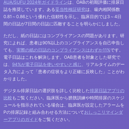
AUA/SUFU 2024年ガイドライン
は、OABの初期評価に排尿日
誌を推奨しています。ある
妥当性検証研究
は、級内相関係数
0.81～0.86という優れた信頼性を示し、臨床目的では3～4日
間の日誌が7日間の日誌に匹敵することを明らかにしました。
ただし、紙の日誌にはコンプライアンスの問題があります。研
究によれば、患者は90%以上のコンプライアンスを自己申告し
ても、
実際の紙の日誌のコンプライアンスはわずか11%
です。
電子日誌はこれを解決します。OAB患者を対象とした研究で
は、
94%が電子日誌を使いやすいと感じ
、リアルタイムのデー
タ入力によって「患者の症状をより正確に反映した」ことがわ
かりました。
デジタル排尿日誌の選択肢を詳しく比較した
排尿日誌アプリの
比較
もご覧ください。臨床医から膀胱訓練や時間排尿のスケジ
ュールを指示されている場合は、臨床医が設定したアラームを
Pの排尿記録と組み合わせる方法について
おしっこリマインダ
ーアプリのガイド
をご覧ください。