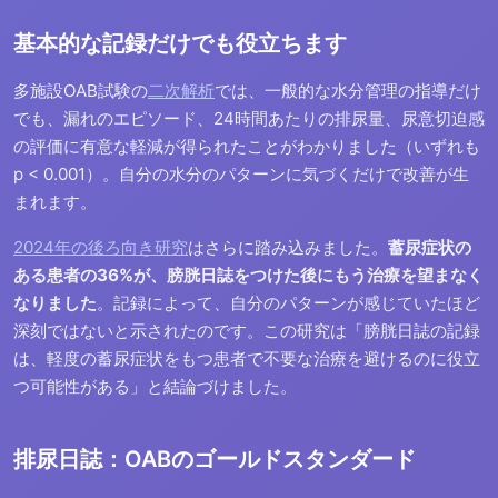
基本的な記録だけでも役立ちます
多施設OAB試験の
二次解析
では、一般的な水分管理の指導だけ
でも、漏れのエピソード、24時間あたりの排尿量、尿意切迫感
の評価に有意な軽減が得られたことがわかりました（いずれも
p < 0.001）。自分の水分のパターンに気づくだけで改善が生
まれます。
2024年の後ろ向き研究
はさらに踏み込みました。
蓄尿症状の
ある患者の36%が、膀胱日誌をつけた後にもう治療を望まなく
なりました
。記録によって、自分のパターンが感じていたほど
深刻ではないと示されたのです。この研究は「膀胱日誌の記録
は、軽度の蓄尿症状をもつ患者で不要な治療を避けるのに役立
つ可能性がある」と結論づけました。
排尿日誌：OABのゴールドスタンダード