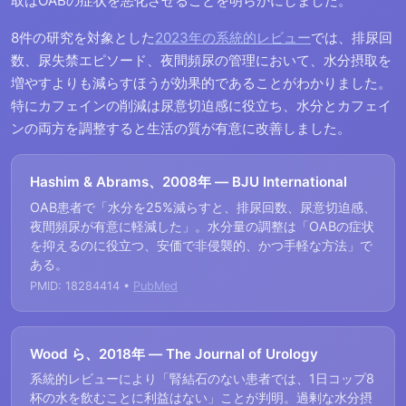
取はOABの症状を悪化させることを明らかにしました。
8件の研究を対象とした
2023年の系統的レビュー
では、排尿回
数、尿失禁エピソード、夜間頻尿の管理において、水分摂取を
増やすよりも減らすほうが効果的であることがわかりました。
特にカフェインの削減は尿意切迫感に役立ち、水分とカフェイ
ンの両方を調整すると生活の質が有意に改善しました。
Hashim & Abrams、2008年 ― BJU International
OAB患者で「水分を25%減らすと、排尿回数、尿意切迫感、
夜間頻尿が有意に軽減した」。水分量の調整は「OABの症状
を抑えるのに役立つ、安価で非侵襲的、かつ手軽な方法」で
ある。
PMID: 18284414 •
PubMed
Wood ら、2018年 ― The Journal of Urology
系統的レビューにより「腎結石のない患者では、1日コップ8
杯の水を飲むことに利益はない」ことが判明。過剰な水分摂