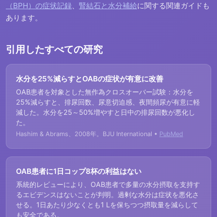
（BPH）の症状記録
、
腎結石と水分補給
に関する関連ガイドも
あります。
引用したすべての研究
水分を25%減らすとOABの症状が有意に改善
OAB患者を対象とした無作為クロスオーバー試験：水分を
25%減らすと、排尿回数、尿意切迫感、夜間頻尿が有意に軽
減した。水分を25～50%増やすと日中の排尿回数が悪化し
た。
Hashim & Abrams、2008年。BJU International •
PubMed
OAB患者に1日コップ8杯の利益はない
系統的レビューにより、OAB患者で多量の水分摂取を支持す
るエビデンスはないことが判明。過剰な水分は症状を悪化さ
せる。1日あたり少なくとも1 Lを保ちつつ摂取量を減らして
も安全である。