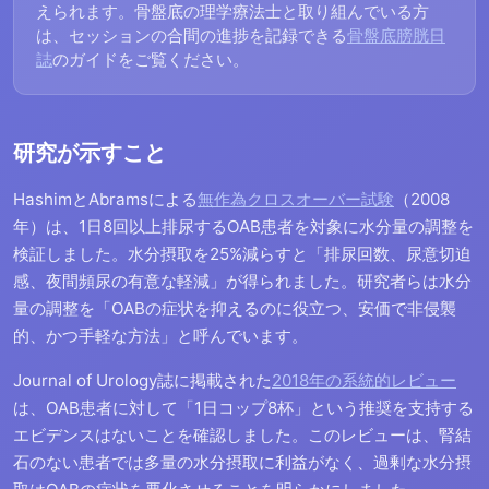
えられます。骨盤底の理学療法士と取り組んでいる方
は、セッションの合間の進捗を記録できる
骨盤底膀胱日
誌
のガイドをご覧ください。
研究が示すこと
HashimとAbramsによる
無作為クロスオーバー試験
（2008
年）は、1日8回以上排尿するOAB患者を対象に水分量の調整を
検証しました。水分摂取を25%減らすと「排尿回数、尿意切迫
感、夜間頻尿の有意な軽減」が得られました。研究者らは水分
量の調整を「OABの症状を抑えるのに役立つ、安価で非侵襲
的、かつ手軽な方法」と呼んでいます。
Journal of Urology誌に掲載された
2018年の系統的レビュー
は、OAB患者に対して「1日コップ8杯」という推奨を支持する
エビデンスはないことを確認しました。このレビューは、腎結
石のない患者では多量の水分摂取に利益がなく、過剰な水分摂