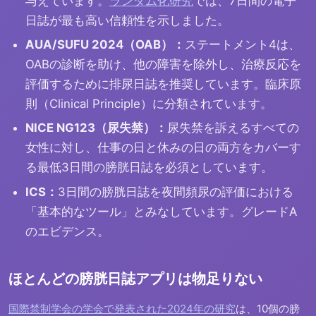
与えています。
ランダム化研究
では、7日間の電子
日誌が最も高い信頼性を示しました。
AUA/SUFU 2024（OAB）：
ステートメント4は、
OABの診断を助け、他の障害を除外し、治療反応を
評価するために排尿日誌を推奨しています。臨床原
則（Clinical Principle）に分類されています。
NICE NG123（尿失禁）：
尿失禁を訴えるすべての
女性に対し、仕事の日と休みの日の両方をカバーす
る最低3日間の膀胱日誌を必須としています。
ICS：
3日間の膀胱日誌を夜間頻尿の評価における
「基本的なツール」とみなしています。グレードA
のエビデンス。
ほとんどの膀胱日誌アプリは物足りない
国際禁制学会の学会で発表された2024年の研究
は、10個の膀