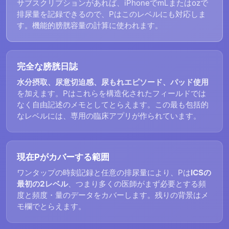
サブスクリプションがあれば、iPhoneでmLまたはozで
排尿量を記録できるので、Pはこのレベルにも対応しま
す。機能的膀胱容量の計算に使われます。
完全な膀胱日誌
水分摂取、尿意切迫感、尿もれエピソード、パッド使用
を加えます。Pはこれらを構造化されたフィールドでは
なく自由記述のメモとしてとらえます。この最も包括的
なレベルには、専用の臨床アプリが作られています。
現在Pがカバーする範囲
ワンタップの時刻記録と任意の排尿量により、Pは
ICSの
最初の2レベル
、つまり多くの医師がまず必要とする頻
度と頻度・量のデータをカバーします。残りの背景はメ
モ欄でとらえます。