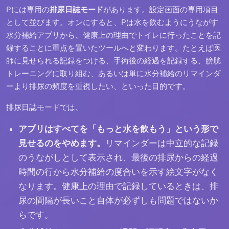
Pには専用の
排尿日誌モード
があります。設定画面の専用項目
として並びます。オンにすると、Pは水を飲むようにうながす
水分補給アプリから、健康上の理由でトイレに行ったことを記
録することに重点を置いたツールへと変わります。たとえば医
師に見せられる記録をつける、手術後の経過を記録する、膀胱
トレーニングに取り組む、あるいは単に水分補給のリマインダ
ーより排尿の頻度を重視したい、といった目的です。
排尿日誌モードでは、
アプリはすべてを「もっと水を飲もう」という形で
見せるのをやめます。
リマインダーは中立的な記録
のうながしとして表示され、最後の排尿からの経過
時間の行から水分補給の度合いを示す絵文字がなく
なります。健康上の理由で記録しているときは、排
尿の間隔が長いこと自体が必ずしも問題ではないか
らです。