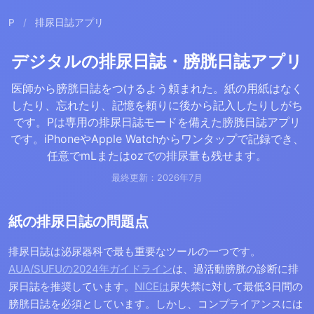
P
/
排尿日誌アプリ
デジタルの排尿日誌・膀胱日誌アプリ
医師から膀胱日誌をつけるよう頼まれた。紙の用紙はなく
したり、忘れたり、記憶を頼りに後から記入したりしがち
です。Pは専用の排尿日誌モードを備えた膀胱日誌アプリ
です。iPhoneやApple Watchからワンタップで記録でき、
任意でmLまたはozでの排尿量も残せます。
最終更新：2026年7月
紙の排尿日誌の問題点
排尿日誌は泌尿器科で最も重要なツールの一つです。
AUA/SUFUの2024年ガイドライン
は、過活動膀胱の診断に排
尿日誌を推奨しています。
NICEは
尿失禁に対して最低3日間の
膀胱日誌を必須としています。しかし、コンプライアンスには