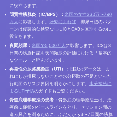
に役立ちます。
間質性膀胱炎（IC/BPS）：
米国の女性330万〜790
万人
に影響します。
研究によれば
、排尿日誌のパタ
ーンは侵襲的な検査なしにICとOABを区別するのに
役立ちます。
夜間頻尿：
米国で5,000万人
に影響します。ICSは3
日間の膀胱日誌を夜間頻尿の評価における「基本的
なツール」と呼んでいます。
再発性の尿路感染症（UTI）：
日誌のデータは、ま
れにしか排尿しないことや水分摂取の不足といった
行動面のリスク要因を明らかにします。
水分補給に
よるUTI予防
のガイドもご覧ください。
骨盤底理学療法の患者：
骨盤底の理学療法士は、治
療前に症状のベースラインをとり、セッション間の
進み具合を測るために、ふだんから3〜7日間の膀胱