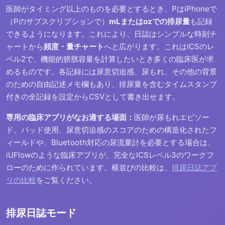
医師がタイミング以上のものを必要とするとき、PはiPhoneで
（Pのサブスクリプションで）
mLまたはozでの排尿量
も記録
できるようになります。これにより、日誌はシンプルな時刻チ
ャートから
頻度・量チャート
へと広がります。これはICSのレ
ベル2で、機能的膀胱容量を計算したいとき多くの臨床医が求
めるものです。各記録には尿意切迫感、尿もれ、その他の背景
のための自由記述メモ欄もあり、排尿量を含むタイムスタンプ
付きの全記録を設定からCSVとして書き出せます。
専用の臨床アプリがなお適する場面：
医師が尿もれエピソー
ド、パッド使用、尿意切迫感のスコアのための構造化されたフ
ィールドや、Bluetooth対応の尿流量計を必要とする場合は、
iUFlowのような臨床アプリが、完全なICSレベル3のワークフ
ローのために作られています。横並びの比較は、
排尿日誌アプ
リの比較
をご覧ください。
排尿日誌モード