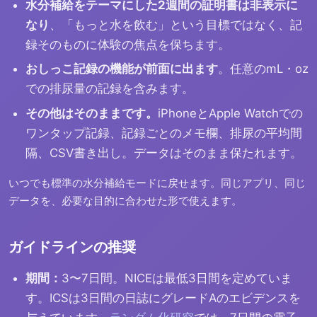
水分補給をテーマにした2週間の証明書は非表示に
なり
、「もっと水を飲む」という目標ではなく、記
録そのものに体験の焦点を保ちます。
おしっこ記録の機能が前面に出ます
。任意のmL・oz
での排尿量の記録を含みます。
その他はそのままです。
iPhoneとApple Watchでの
ワンタップ記録、記録ごとのメモ欄、排尿の平均間
隔、CSV書き出し。データはそのまま保たれます。
いつでも標準の水分補給モードに戻せます。同じアプリ、同じ
データを、必要な目的に合わせた形で使えます。
ガイドラインの推奨
期間：
3〜7日間。NICEは最低3日間を定めていま
す。ICSは3日間の日誌にグレードAのエビデンスを