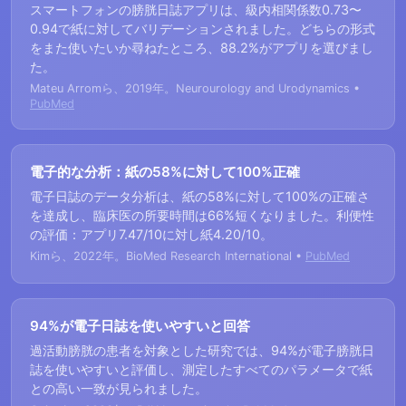
スマートフォンの膀胱日誌アプリは、級内相関係数0.73〜
0.94で紙に対してバリデーションされました。どちらの形式
をまた使いたいか尋ねたところ、88.2%がアプリを選びまし
た。
Mateu Arromら、2019年。Neurourology and Urodynamics •
PubMed
電子的な分析：紙の58%に対して100%正確
電子日誌のデータ分析は、紙の58%に対して100%の正確さ
を達成し、臨床医の所要時間は66%短くなりました。利便性
の評価：アプリ7.47/10に対し紙4.20/10。
Kimら、2022年。BioMed Research International •
PubMed
94%が電子日誌を使いやすいと回答
過活動膀胱の患者を対象とした研究では、94%が電子膀胱日
誌を使いやすいと評価し、測定したすべてのパラメータで紙
との高い一致が見られました。