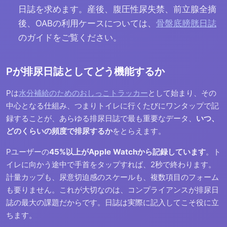
日誌を求めます。産後、腹圧性尿失禁、前立腺全摘
後、OABの利用ケースについては、
骨盤底膀胱日誌
のガイドをご覧ください。
Pが排尿日誌としてどう機能するか
Pは
水分補給のためのおしっこトラッカー
として始まり、その
中心となる仕組み、つまりトイレに行くたびにワンタップで記
録することが、あらゆる排尿日誌で最も重要なデータ、
いつ、
どのくらいの頻度で排尿するか
をとらえます。
Pユーザーの
45%以上がApple Watchから記録しています
。ト
イレに向かう途中で手首をタップすれば、2秒で終わります。
計量カップも、尿意切迫感のスケールも、複数項目のフォーム
も要りません。これが大切なのは、コンプライアンスが排尿日
誌の最大の課題だからです。日誌は実際に記入してこそ役に立
ちます。