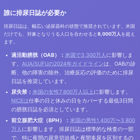
誰に排尿日誌が必要か
排尿日誌は、幅広い泌尿器科の状態で推奨されています。米国
だけでも、対象となりうる人口を合わせると
8,000万人
を超え
ます。
過活動膀胱（OAB）：
米国で3,300万人
に影響しま
す。
AUA/SUFUの2024年ガイドライン
は、OABの診
断、他の障害の除外、治療反応の評価のために排尿
日誌を推奨しています。
尿失禁：
米国の女性7,800万人以上
に影響します。
NICEは
仕事の日と休みの日をカバーする最低3日間
の膀胱日誌を必須としています。
前立腺肥大症（BPH）：
米国の男性1,400万〜3,800
万人
に影響します。排尿日誌は標準的な検査の一部
で、特に夜間の尿意切迫感と夜間多尿を区別するの