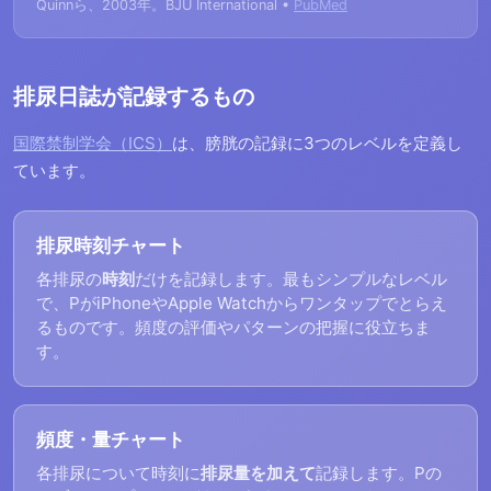
Quinnら、2003年。BJU International •
PubMed
排尿日誌が記録するもの
国際禁制学会（ICS）
は、膀胱の記録に3つのレベルを定義し
ています。
排尿時刻チャート
各排尿の
時刻
だけを記録します。最もシンプルなレベル
で、PがiPhoneやApple Watchからワンタップでとらえ
るものです。頻度の評価やパターンの把握に役立ちま
す。
頻度・量チャート
各排尿について時刻に
排尿量を加えて
記録します。Pの