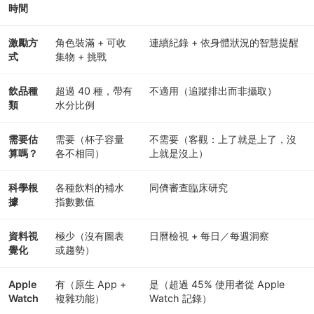
時間
激勵方
角色裝滿 + 可收
連續紀錄 + 依身體狀況的智慧提醒
式
集物 + 挑戰
飲品種
超過 40 種，帶有
不適用（追蹤排出而非攝取）
類
水分比例
需要估
需要（杯子容量
不需要（客觀：上了就是上了，沒
算嗎？
各不相同）
上就是沒上）
科學根
各種飲料的補水
同儕審查臨床研究
據
指數數值
資料視
極少（沒有圖表
日曆檢視 + 每日／每週洞察
覺化
或趨勢）
Apple
有（原生 App +
是（超過 45% 使用者從 Apple
Watch
複雜功能）
Watch 記錄）