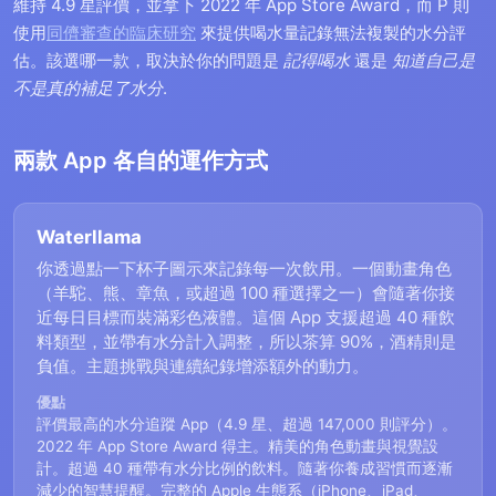
維持 4.9 星評價，並拿下 2022 年 App Store Award，而 P 則
使用
同儕審查的臨床研究
來提供喝水量記錄無法複製的水分評
估。該選哪一款，取決於你的問題是
記得喝水
還是
知道自己是
不是真的補足了水分
.
兩款 App 各自的運作方式
Waterllama
你透過點一下杯子圖示來記錄每一次飲用。一個動畫角色
（羊駝、熊、章魚，或超過 100 種選擇之一）會隨著你接
近每日目標而裝滿彩色液體。這個 App 支援超過 40 種飲
料類型，並帶有水分計入調整，所以茶算 90%，酒精則是
負值。主題挑戰與連續紀錄增添額外的動力。
優點
評價最高的水分追蹤 App（4.9 星、超過 147,000 則評分）。
2022 年 App Store Award 得主。精美的角色動畫與視覺設
計。超過 40 種帶有水分比例的飲料。隨著你養成習慣而逐漸
減少的智慧提醒。完整的 Apple 生態系（iPhone、iPad、