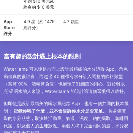
年約 $10 美元或
終身約 $10 美元
App
4.9 星（約 147K
4.7 顆星
Store
則評分）
評分
當有趣的設計遇上根本的限制
Waterllama 可以說是市面上設計最精緻的水分追蹤 App。角色
動畫真的很討喜，而超過 40 種帶有水分計入調整的飲料類型
（茶算 90%、酒精算負值）也展現了對細節的用心。對於難以
記得
喝水的人來說，Waterllama 的設計讓這個習慣得以維持。
但即使是設計最精美的喝水量記錄 App，也有一個共同的根本限
制：
記錄你喝了什麼，並不會告訴你水分是否充足。
你身體實
際的水分狀態，取決於活動量、氣溫、濕度、鈉的攝取、咖啡因
代謝，以及個人的生理狀況。兩個人喝下完全相同的量，水分狀