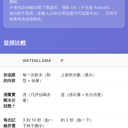
限制
不會告訴你確切喝了幾盎司。僅限 iOS（不支援 Android）。
做法較不熟悉（多數人以前沒用這種方式追蹤水分）。沒有可
收集角色或遊戲化。
並排比較
WATERLLAMA
P
你追蹤
每一次飲水（類
上廁所次數（產出）
的內容
型 + 份量）
測量實
否（只評估喝水
是（排出量＝水分訊號）
際水分
量）
狀態？
每次記
3 到 10 秒（點一
約 2 秒（點一下）
錄所需
下杯子圖示）