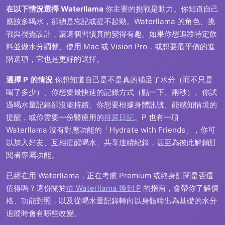
在以下情況選擇 Waterllama
你主要的挑戰是動力。你知道自己
應該多喝水，卻總是忘記或提不起勁。Waterllama 的角色、挑
戰與視覺設計，讓這個習慣真的變得有趣。如果你想追蹤特定飲
料並做水分調整、使用 Mac 或 Vision Pro，或想要最平價的進
階選項，它也是更好的選擇。
選擇 P 的情況
你想知道自己是不是真的補足了水分（而不只是
喝了多少）、你想要最快速的記錄方式（點一下、兩秒）、你試
過喝水量記錄卻沒能持續、你想要根據身體訊號、能感知情境的
提醒，或你需要一份醫療用的
排尿日記
。P 也有一項
Waterllama 沒有對應功能的「Hydrate with Friends」，你可
以加入好友、互相提醒喝水、共享連續紀錄，甚至為彼此解鎖訂
閱者專屬功能。
已經在用 Waterllama，正在考慮 Premium 或終身訂閱是否還
值得嗎？這份關於
從 Waterllama 換到 P
的指南，會帶你了解價
格、功能對照，以及從喝水量記錄轉向以身體輸出為基礎的水分
追蹤時會有哪些改變。