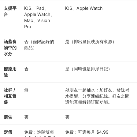
支援平
iOS、iPad、
iOS、Apple Watch
台
Apple Watch、
Mac、Vision
Pro
涵蓋食
否（僅限記錄的
是（排出量反映所有來源）
物中的
飲品）
水分
醫療用
否
是（同時也是排尿日記）
途
社群 /
無
揪朋友一起補水：加好友、發送補
相互督
水提醒、分享連續紀錄。好友之間
促
還能互相解鎖訂閱功能。
廣告
否
否
定價
免費；進階版每
免費；可選每月 $4.99