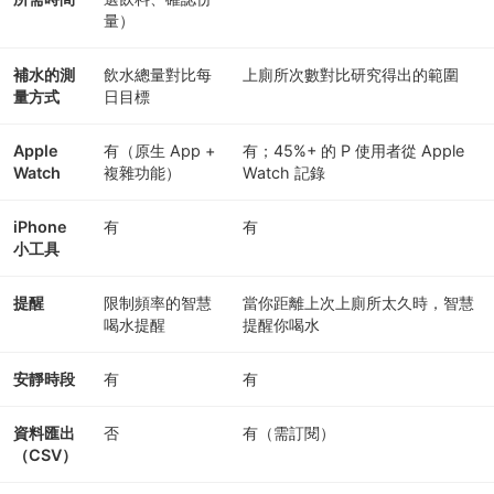
量）
補水的測
飲水總量對比每
上廁所次數對比研究得出的範圍
量方式
日目標
Apple
有（原生 App +
有；45%+ 的 P 使用者從 Apple
Watch
複雜功能）
Watch 記錄
iPhone
有
有
小工具
提醒
限制頻率的智慧
當你距離上次上廁所太久時，智慧
喝水提醒
提醒你喝水
安靜時段
有
有
資料匯出
否
有（需訂閱）
（CSV）