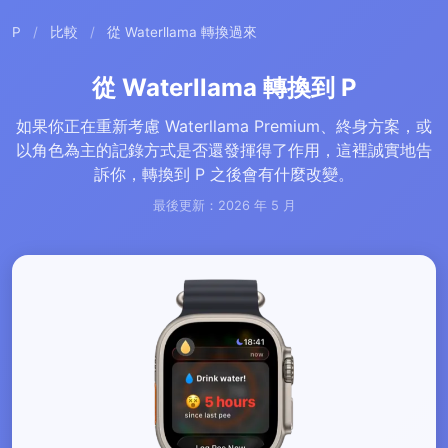
P
/
比較
/
從 Waterllama 轉換過來
從 Waterllama 轉換到 P
如果你正在重新考慮 Waterllama Premium、終身方案，或
以角色為主的記錄方式是否還發揮得了作用，這裡誠實地告
訴你，轉換到 P 之後會有什麼改變。
最後更新：2026 年 5 月