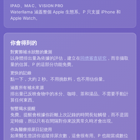
IPAD、MAC、VISION PRO
Waterllama 涵蓋整個 Apple 生態系。P 只支援 iPhone 和
Apple Watch。
你會得到的
對實際補水狀態的量測
以身體排出量為依據的評估，建立在
同儕審查研究
，而非攝取
量的估算。P 的這部分功能免費。
更快的記錄
點一下，大約 2 秒。不用挑飲料，也不用估份量。
涵蓋所有補水來源
排出量已反映食物中的水分、咖啡、茶和湯品。不需要手動計
算任何東西。
智慧喝水提醒
免費。提醒會根據你距離上次記錄的時間長短觸發，而不是固
定時鐘，所以只有在間隔對你來說異常久時才會出現。
作為醫療排尿日記使用
如果醫生曾請你追蹤排尿次數，這會很有用。P 也能當成數位