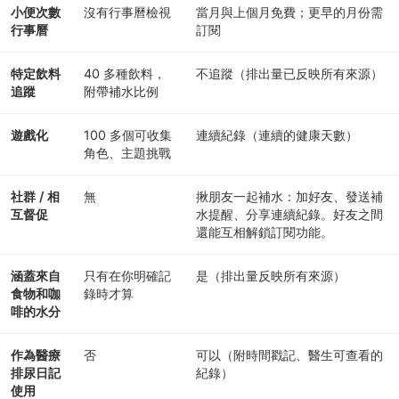
小便次數
沒有行事曆檢視
當月與上個月免費；更早的月份需
行事曆
訂閱
特定飲料
40 多種飲料，
不追蹤（排出量已反映所有來源）
追蹤
附帶補水比例
遊戲化
100 多個可收集
連續紀錄（連續的健康天數）
角色、主題挑戰
社群 / 相
無
揪朋友一起補水：加好友、發送補
互督促
水提醒、分享連續紀錄。好友之間
還能互相解鎖訂閱功能。
涵蓋來自
只有在你明確記
是（排出量反映所有來源）
食物和咖
錄時才算
啡的水分
作為醫療
否
可以（附時間戳記、醫生可查看的
排尿日記
紀錄）
使用