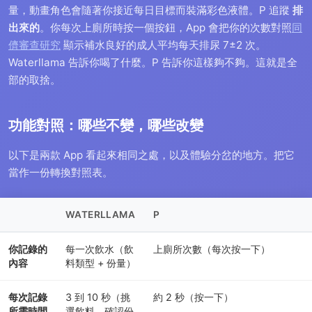
量，動畫角色會隨著你接近每日目標而裝滿彩色液體。P 追蹤
排
出來的
。你每次上廁所時按一個按鈕，App 會把你的次數對照
同
儕審查研究
顯示補水良好的成人平均每天排尿 7±2 次。
Waterllama 告訴你喝了什麼。P 告訴你這樣夠不夠。這就是全
部的取捨。
功能對照：哪些不變，哪些改變
以下是兩款 App 看起來相同之處，以及體驗分岔的地方。把它
當作一份轉換對照表。
WATERLLAMA
P
你記錄的
每一次飲水（飲
上廁所次數（每次按一下）
內容
料類型 + 份量）
每次記錄
3 到 10 秒（挑
約 2 秒（按一下）
所需時間
選飲料、確認份