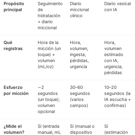
Propósito
Seguimiento
Diario
Diario vesical
principal
de
miccional
con IA
hidratación
clínico
+ diario
miccional
Qué
Hora de la
Hora,
Hora,
registras
micción (un
volumen,
volumen
toque) +
ingesta,
estimado
volumen
pérdidas,
con IA,
(mL/oz)
urgencia
urgencia,
pérdidas
Esfuerzo
∼2
30–60
10–20
por micción
segundos
segundos
segundos (la
(un toque);
(varios
IA escucha +
volumen
campos)
confirmas)
opcional
¿Mide el
Sí (entrada
Sí (manual o
Sí
volumen?
manual, mL
dispositivo
(estimación