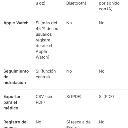
u oz)
Bluetooth)
por sonido
con IA)
Apple Watch
Sí (más del
No
No
45 % de los
usuarios
registra
desde el
Apple
Watch)
Seguimiento
Sí (función
No
No
de
central)
hidratación
Exportar
CSV (sin
Sí (PDF)
Sí (PDF)
para el
PDF)
médico
Registro de
No
Sí (escala de
No
heces
Bristol)