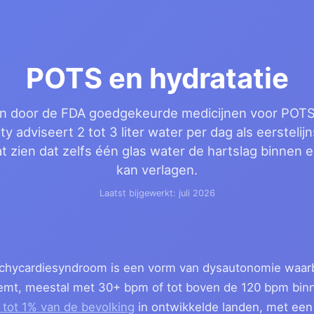
POTS en hydratatie
een door de FDA goedgekeurde medicijnen voor POTS
y adviseert 2 tot 3 liter water per dag als eerstelij
t zien dat zelfs één glas water de hartslag binnen 
kan verlagen.
Laatst bijgewerkt: juli 2026
achycardiesyndroom is een vorm van dysautonomie waarbij
emt, meestal met 30+ bpm of tot boven de 120 bpm bin
2 tot 1% van de bevolking
in ontwikkelde landen, met ee