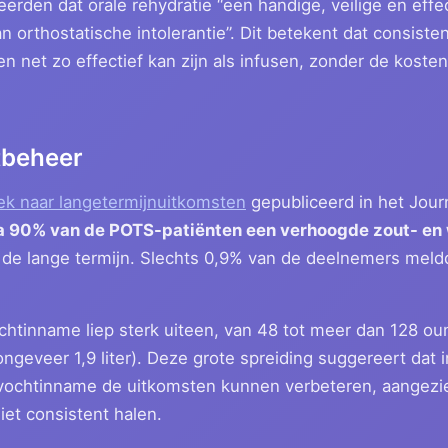
rden dat orale rehydratie “een handige, veilige en effec
n orthostatische intolerantie”. Dit betekent dat consisten
en net zo effectief kan zijn als infusen, zonder de kost
tbeheer
ek naar langetermijnuitkomsten
gepubliceerd in het Jour
a 90% van de POTS-patiënten een verhoogde zout- en
r de lange termijn. Slechts 0,9% van de deelnemers me
chtinname liep sterk uiteen, van 48 tot meer dan 128 o
geveer 1,9 liter). Deze grote spreiding suggereert dat i
 vochtinname de uitkomsten kunnen verbeteren, aangezie
niet consistent halen.