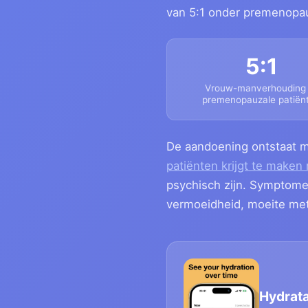
van 5:1 onder premenopau
5:1
Vrouw-manverhouding 
premenopauzale patiën
De aandoening ontstaat 
patiënten krijgt te maken
psychisch zijn. Symptomen 
vermoeidheid, moeite met
Hydrata