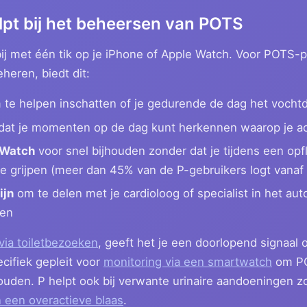
lpt bij het beheersen van POTS
bij met één tik op je iPhone of Apple Watch. Voor POTS-p
heren, biedt dit:
te helpen inschatten of je gedurende de dag het vochtdoe
at je momenten op de dag kunt herkennen waarop je ach
 Watch
voor snel bijhouden zonder dat je tijdens een o
 te grijpen (meer dan 45% van de P-gebruikers logt vana
ijn
om te delen met je cardioloog of specialist in het a
ken
via toiletbezoeken
, geeft het je een doorlopend signaal o
ifiek gepleit voor
monitoring via een smartwatch
om PO
ouden. P helpt ook bij verwante urinaire aandoeningen z
 een overactieve blaas
.