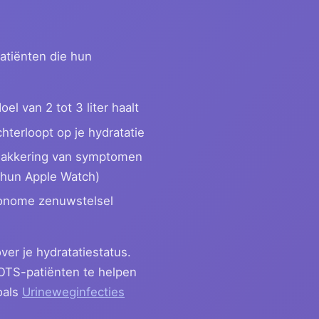
atiënten die hun
l van 2 tot 3 liter haalt
terloopt op je hydratatie
pflakkering van symptomen
f hun Apple Watch)
utonome zenuwstelsel
ver je hydratatiestatus.
TS-patiënten te helpen
oals
Urineweginfecties