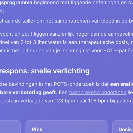
gsprogramma
beginnend met liggende oefeningen en o
it
ot aan de taille) om het samenstromen van bloed in de 
vocht en zout liggen aanzienlijk hoger dan de aanbevel
 doel van 2 tot 3 liter water is een therapeutische dosis
 is het bijhouden van je inname juist voor POTS-patiënt
espons: snelle verlichting
che bevindingen in het POTS-onderzoek is dat
een snel
bare verbetering geeft
. Een
baanbrekend onderzoek
li
bij staan verlaagde van 123 bpm naar 108 bpm bij patiën
Piek
Dosis