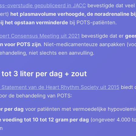
ss-overstudie gepubliceerd in JACC
bevestigde dat veel 
dert)
het plasmavolume verhoogde, de noradrenaline bi
bij het opstaan verminderde
bij POTS-patiënten.
pert Consensus Meeting uit 2021
bevestigde dat er
gee
 voor POTS zijn
. Niet-medicamenteuze aanpakken (voc
handeling, niet slechts een aanvulling.
 tot 3 liter per dag + zout
 Statement van de Heart Rhythm Society uit 2015
biedt 
voor de behandeling van POTS:
er per dag
voor patiënten met vermoedelijke hypovolemi
e voeding tot 10 tot 12 gram per dag
(ongeveer 4.000 to
en