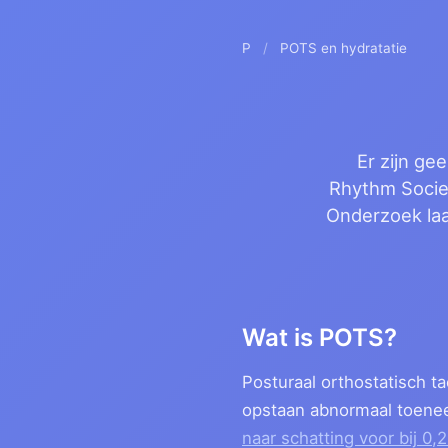
P
/
POTS en hydratatie
Er zijn g
Rhythm Societ
Onderzoek laa
Wat is POTS?
Posturaal orthostatisch t
opstaan abnormaal toene
naar schatting voor bij 0,