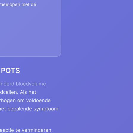
e meelopen met de
n POTS
minderd bloedvolume
cellen. Als het
verhogen om voldoende
 het bepalende symptoom
eactie te verminderen.