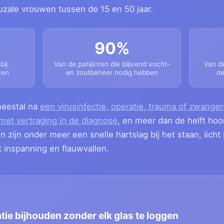
zale vrouwen tussen de 15 en 50 jaar.
90%
bij
Van de patiënten die blijvend vocht-
Van de
ten
en zoutbeheer nodig hebben
de
meestal na
een virusinfectie, operatie, trauma of zwange
 met vertraging in de diagnose
, en meer dan de helft hoo
zijn onder meer een snelle hartslag bij het staan, licht i
 inspanning en flauwvallen.
tie bijhouden zonder elk glas te loggen