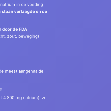
natrium in de voeding
j staan verlaagde en de
n door de FDA
ht, zout, beweging)
de meest aangehaalde
e
t 4.800 mg natrium), zo