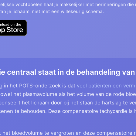
elijkse vochtdoelen haal je makkelijker met herinneringen di
van je lichaam, niet met een willekeurig schema.
e centraal staat in de behandeling va
ng in het POTS-onderzoek is dat
veel patiënten een ver
 zowel het plasmavolume als het volume van de rode bloed
penseert het lichaam door bij het staan de hartslag te 
rsenen te behouden. Deze compensatoire tachycardie is
 het bloedvolume te vergroten en deze compensatoire r