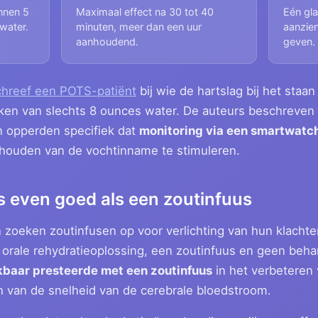
nnen 5
Maximaal effect na 30 tot 40
Eén gla
water.
minuten, meer dan een uur
aanzien
aanhoudend.
geven.
hreef een POTS-patiënt
bij wie de hartslag bij het staa
ken van slechts 8 ounces water. De auteurs beschreven di
 opperden specifiek dat
monitoring via een smartwatc
houden van de vochtinname te stimuleren.
is even goed als een zoutinfuus
oeken zoutinfusen op voor verlichting van hun klachten
 orale rehydratieoplossing, een zoutinfuus en geen beha
jkbaar presteerde met een zoutinfuus
in het verbeteren 
n van de snelheid van de cerebrale bloedstroom.