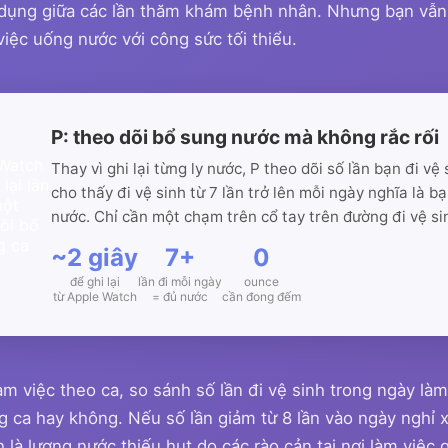
dụng giữa các lần thăm khám bệnh nhân. Nhưng bạn vẫn đ
việc uống nước với công sức tối thiểu.
P: theo dõi bổ sung nước mà không rắc rối
Thay vì ghi lại từng ly nước, P theo dõi số lần bạn đi vệ 
cho thấy đi vệ sinh từ 7 lần trở lên mỗi ngày nghĩa là 
nước. Chỉ cần một chạm trên cổ tay trên đường đi vệ si
~2 giây
7+
0
để ghi lại
lần đi mỗi ngày
ounce
từ Apple Watch
= đủ nước
cần đong đếm
àm việc theo ca, so sánh số lần đi vệ sinh trong ngày làm
 ca hay không. Nếu số lần giảm từ 8 lần vào ngày nghỉ 
là lượng nước thiếu hụt do các rào cản tại nơi làm việc g