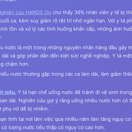
Nghiên cứu HANDS On
cho thấy 36% nhân viên y tế bị th
uối ca, kèm suy giảm rõ rệt trí nhớ ngắn hạn. Với y tá ph
sinh tồn và xử lý các tình huống khẩn cấp, những ảnh hư
.
u nước là một trong những nguyên nhân hàng đầu gây m
m dài và góp phần dẫn đến kiệt sức nghề nghiệp. Y tá mệ
ứng chậm hơn.
iếu nước thường gặp trong các ca làm dài, làm giảm thê
t niệu.
Y tá hạn chế uống nước để tránh đi vệ sinh trong
 gian dài. Nghiên cứu gợi ý rằng uống nhiều nước hơn có t
ở phụ nữ dễ bị nhiễm.
n tính tại nơi làm việc qua nhiều năm làm tăng nguy cơ 
 có lượng nước tiểu thấp có nguy cơ cao hơn.