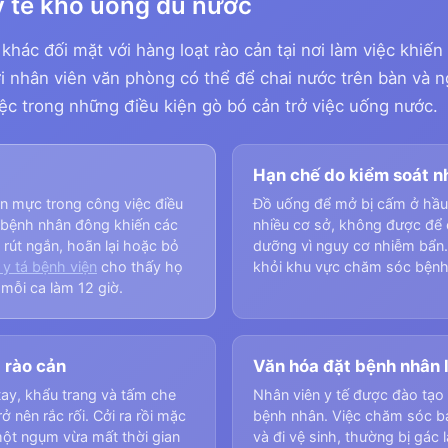
y tế khó uống đủ nước
 khác đối mặt với hàng loạt rào cản tại nơi làm việc khi
i nhân viên văn phòng có thể để chai nước trên bàn và ngh
ệc trong những điều kiện gò bó cản trở việc uống nước.
Hạn chế do kiểm soát 
ẩn mực trong công việc điều
Đồ uống để mở bị cấm ở hầu 
 bệnh nhân đông khiến các
nhiều cơ sở, không được để 
ị rút ngắn, hoãn lại hoặc bỏ
dưỡng vì nguy cơ nhiễm bẩn.
 y tá bệnh viện
cho thấy họ
khỏi khu vực chăm sóc bệnh
 mỗi ca làm 12 giờ.
 rào cản
Văn hóa đặt bệnh nhân l
ay, khẩu trang và tấm che
Nhân viên y tế được đào tạo 
ở nên rắc rối. Cởi ra rồi mặc
bệnh nhân. Việc chăm sóc b
một ngụm vừa mất thời gian
và đi vệ sinh, thường bị gác 