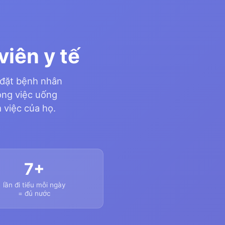
viên y tế
a đặt bệnh nhân
rong việc uống
 việc của họ.
7+
lần đi tiểu mỗi ngày
= đủ nước