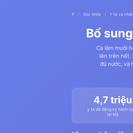
P
/
Sức khỏe
/
Y tá và nhân
Bổ sung 
Ca làm mười ha
lên trên hết.
đủ nước, và 
4,7 triệu
y tá đã đăng ký hành n
tại Mỹ