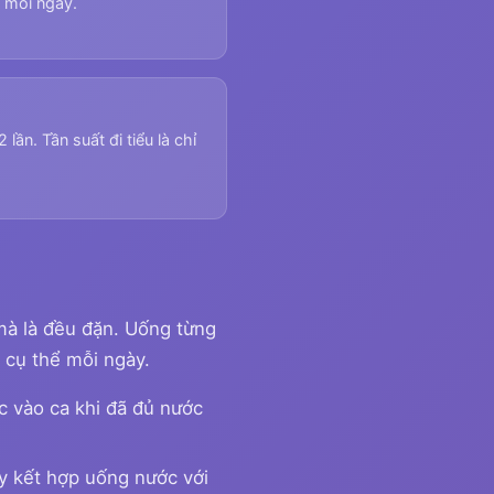
c mỗi ngày.
ần. Tần suất đi tiểu là chỉ
mà là đều đặn. Uống từng
 cụ thể mỗi ngày.
c vào ca khi đã đủ nước
y kết hợp uống nước với