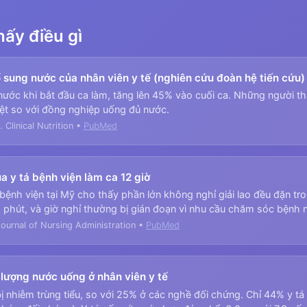
ấy điều gì
sung nước của nhân viên y tế (nghiên cứu đoàn hệ tiến cứu)
 nước khi bắt đầu ca làm, tăng lên 45% vào cuối ca. Những người tha
ệt so với đồng nghiệp uống đủ nước.
Clinical Nutrition •
PubMed
ủa y tá bệnh viện làm ca 12 giờ
bệnh viện tại Mỹ cho thấy phần lớn không nghỉ giải lao đều đặn tro
6 phút, và giờ nghỉ thường bị gián đoạn vì nhu cầu chăm sóc bệnh 
ournal of Nursing Administration •
PubMed
à lượng nước uống ở nhân viên y tế
bị nhiễm trùng tiểu, so với 25% ở các nghề đối chứng. Chỉ 44% y tá