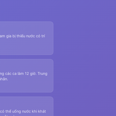
m gia bị thiếu nước có trí
ng các ca làm 12 giờ. Trung
nhân.
 có thể uống nước khi khát