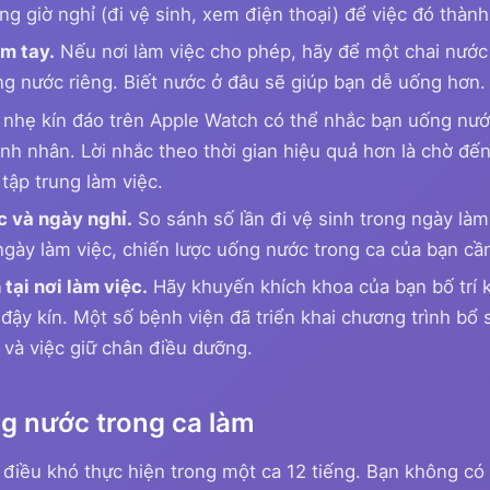
ng giờ nghỉ (đi vệ sinh, xem điện thoại) để việc đó thành
m tay.
Nếu nơi làm việc cho phép, hãy để một chai nước 
g nước riêng. Biết nước ở đâu sẽ giúp bạn dễ uống hơn.
nhẹ kín đáo trên Apple Watch có thể nhắc bạn uống nư
h nhân. Lời nhắc theo thời gian hiệu quả hơn là chờ đến 
 tập trung làm việc.
c và ngày nghỉ.
So sánh số lần đi vệ sinh trong ngày làm
 ngày làm việc, chiến lược uống nước trong ca của bạn cầ
tại nơi làm việc.
Hãy khuyến khích khoa của bạn bố trí
đậy kín. Một số bệnh viện đã triển khai chương trình bổ
và việc giữ chân điều dưỡng.
ng nước trong ca làm
à điều khó thực hiện trong một ca 12 tiếng. Bạn không có