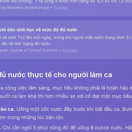
nhóm đối chứng). Y tá uống ít nước hơn đáng kể: 6,0 so với 7,3 cố
nal Brasileiro de Nefrologia •
PubMed
 chỉ dấu sinh học về mức độ đủ nước
 vệ sinh 7±2 lần mỗi ngày, trong khi người mất nước trung bình 5±2 l
lấn về tình trạng đủ nước.
ean Journal of Clinical Nutrition •
PubMed
đủ nước thực tế cho người làm ca
a công việc lâm sàng, mục tiêu không phải là hoàn hảo 
suốt ca làm khả thi hơn nhiều so với cố đạt một mục tiêu
ào ca.
Uống một cốc nước đầy trước khi bắt đầu ca. Bướ
m trong những lúc bận rộn.
.
Chỉ cần nghỉ 5 phút cũng đủ để uống 8 ounce nước. Hã