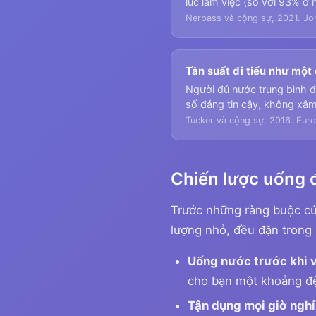
lúc làm việc (so với 93% ở 
Nerbass và cộng sự, 2021. Jor
Tần suất đi tiểu như một
Người đủ nước trung bình đi
số đáng tin cậy, không xâm 
Tucker và cộng sự, 2016. Europ
Chiến lược uống 
Trước những ràng buộc củ
lượng nhỏ, đều đặn trong 
Uống nước trước khi v
cho bạn một khoảng đệ
Tận dụng mọi giờ nghỉ