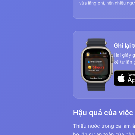
vừa lãng phí, nên nhiều ngư
Ghi lại 
Hai giây 
kể từ lần 
Hậu quả của việc 
Thiếu nước trong ca làm 
họ lẫn sự an toàn của bện