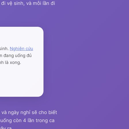
i vệ sinh, và mỗi lần đi
sinh.
Nghiên cứu
bạn đang uống đủ
nh là xong.
 và ngày nghỉ sẽ cho biết
xuống còn 4 lần trong ca
ây ra.