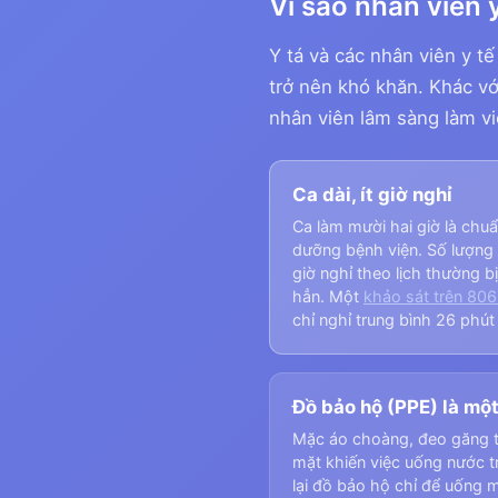
Vì sao nhân viên 
Y tá và các nhân viên y tế
trở nên khó khăn. Khác vớ
nhân viên lâm sàng làm vi
Ca dài, ít giờ nghỉ
Ca làm mười hai giờ là chu
dưỡng bệnh viện. Số lượng
giờ nghỉ theo lịch thường b
hẳn. Một
khảo sát trên 806
chỉ nghỉ trung bình 26 phút
Đồ bảo hộ (PPE) là một
Mặc áo choàng, đeo găng t
mặt khiến việc uống nước tr
lại đồ bảo hộ chỉ để uống 