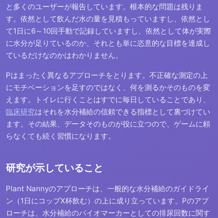
と多くのユーザーが報告しています。根本的な問題は残りま
す。依然として飲んだ水の量を見積もっていますし、依然とし
て1日に6～10回手動で記録していますし、依然として体が実際
に水分が足りているのか、それとも単に恣意的な目標を達成し
ているだけなのかはわかりません。
Pはまったく異なるアプローチをとります。不正確な測定の上
にモチベーションを足すのではなく、何を測るかそのものを変
えます。トイレに行くことはすでに毎日していることであり、
臨床研究
はそれを水分補給の信頼できる指標として裏づけてい
ます。その結果、データそのものが役に立つので、ゲームに頼
らなくても続く習慣になります。
研究が示していること
Plant Nannyのアプローチは、一般的な水分補給のガイドライ
ン（1日にコップX杯飲む）の上に成り立っています。Pのアプ
ローチは、水分補給のバイオマーカーとしての排尿回数に関す