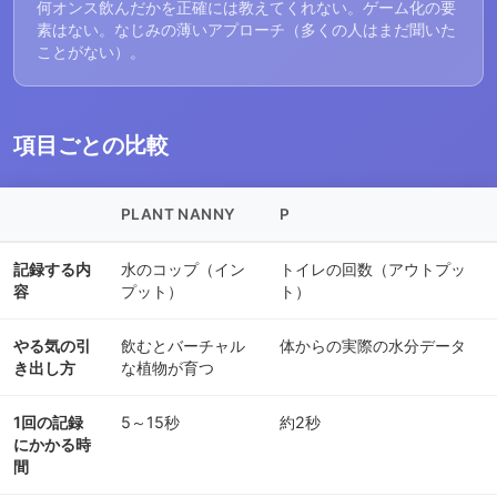
何オンス飲んだかを正確には教えてくれない。ゲーム化の要
素はない。なじみの薄いアプローチ（多くの人はまだ聞いた
ことがない）。
項目ごとの比較
PLANT NANNY
P
記録する内
水のコップ（イン
トイレの回数（アウトプッ
容
プット）
ト）
やる気の引
飲むとバーチャル
体からの実際の水分データ
き出し方
な植物が育つ
1回の記録
5～15秒
約2秒
にかかる時
間