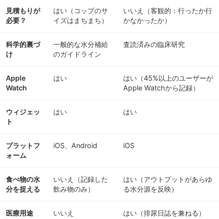
見積もりが
はい（コップのサ
いいえ（客観的：行ったか行
必要？
イズはまちまち）
かなかったか）
科学的裏づ
一般的な水分補給
査読済みの臨床研究
け
のガイドライン
Apple
はい
はい（45%以上のユーザーが
Watch
Apple Watchから記録）
ウィジェッ
はい
はい
ト
プラットフ
iOS、Android
iOS
ォーム
食べ物の水
いいえ（記録した
はい（アウトプットがあらゆ
分を捉える
飲み物のみ）
る水分源を反映）
医療用途
いいえ
はい（排尿日誌を兼ねる）