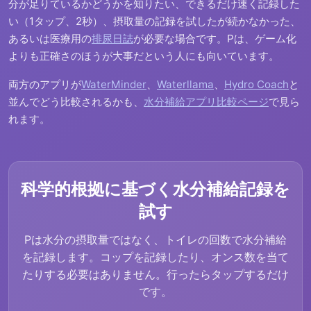
分が足りているかどうかを知りたい、できるだけ速く記録した
い（1タップ、2秒）、摂取量の記録を試したが続かなかった、
あるいは医療用の
排尿日誌
が必要な場合です。Pは、ゲーム化
よりも正確さのほうが大事だという人にも向いています。
両方のアプリが
WaterMinder
、
Waterllama
、
Hydro Coach
と
並んでどう比較されるかも、
水分補給アプリ比較ページ
で見ら
れます。
科学的根拠に基づく水分補給記録を
試す
Pは水分の摂取量ではなく、トイレの回数で水分補給
を記録します。コップを記録したり、オンス数を当て
たりする必要はありません。行ったらタップするだけ
です。