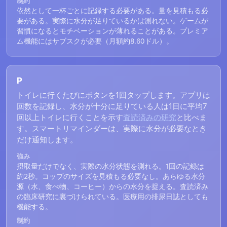
制約
依然として一杯ごとに記録する必要がある。量を見積もる必
要がある。実際に水分が足りているかは測れない。ゲームが
習慣になるとモチベーションが薄れることがある。プレミア
ム機能にはサブスクが必要（月額約8.60ドル）。
P
トイレに行くたびにボタンを1回タップします。アプリは
回数を記録し、水分が十分に足りている人は1日に平均7
回以上トイレに行くことを示す
査読済みの研究
と比べま
す。スマートリマインダーは、実際に水分が必要なとき
だけ通知します。
強み
摂取量だけでなく、実際の水分状態を測れる。1回の記録は
約2秒。コップのサイズを見積もる必要なし。あらゆる水分
源（水、食べ物、コーヒー）からの水分を捉える。査読済み
の臨床研究に裏づけられている。医療用の排尿日誌としても
機能する。
制約