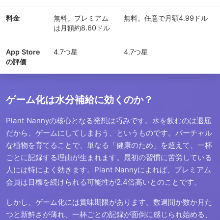
料金
無料。プレミアム
無料。任意で月額4.99ドル
は月額約8.60ドル
App Store
4.7つ星
4.7つ星
の評価
ゲーム化は水分補給に効くのか？
Plant Nannyの核心となる発想は巧みです。水を飲むのは退屈
だから、ゲームにしてしまおう、というものです。バーチャル
な植物を育てることで、単なる「健康のため」を超えて、一杯
ごとに記録する理由が生まれます。最初の習慣に苦労している
人には特によく効きます。Plant Nannyによれば、プレミアム
会員は目標を続けられる可能性が2.4倍高いとのことです。
しかし、ゲーム化には賞味期限があります。数週間か数か月た
つと新鮮さが薄れ、一杯ごとの記録が面倒に感じられ始める、