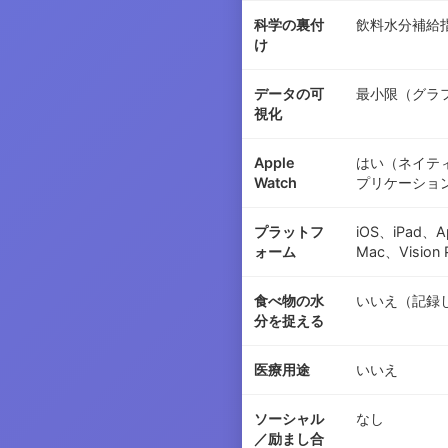
科学の裏付
飲料水分補給
け
データの可
最小限（グラ
視化
Apple
はい（ネイテ
Watch
プリケーショ
プラットフ
iOS、iPad、A
ォーム
Mac、Vision 
食べ物の水
いいえ（記録
分を捉える
医療用途
いいえ
ソーシャル
なし
／励まし合