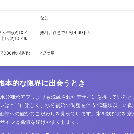
なし
ム年額約10ド
無料。任意で月額4.99ドル
切り約10ドル
47,000件の評価）
4.7つ星
根本的な限界に出会うとき
場のどの水分補給アプリよりも洗練されたデザインを持っている
ンは本当に楽しく、水分補給の調整を伴う40種類以上の飲
細部への確かなこだわりを見せています。水を飲むのを
覚
aのデザインは習慣を続けやすくします。