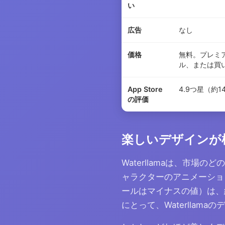
い
広告
なし
価格
無料。プレミア
ル、または買い
App Store
4.9つ星（約1
の評価
楽しいデザインが
Waterllamaは、市
ャラクターのアニメーショ
ールはマイナスの値）は、
にとって、Waterllam