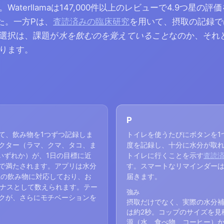
terllamaは147,000件以上のレビューで4.9つ星の評価
ました。一方Pは、
査読済みの臨床研究
を用いて、摂取の記録で
選択は、課題が
水を飲むのを覚えていること
なのか、それ
ります。
P
て、飲み物を1つずつ記録しま
トイレを使うたびにボタンを1
クター（ラマ、クマ、タコ、ま
度を記録し、十分に水分が取れ
いずれか）が、1日の目標に近
トイレに行くことを示す
査読
で満たされます。アプリは水分
す。スマートなリマインダー
上の飲み物に対応しており、お
届きます。
イナスとして数えられます。テー
強み
クが、さらにモチベーションを
摂取だけでなく、実際の水分補
は約2秒。コップのサイズを見
源（水、食べ物、コーヒー）