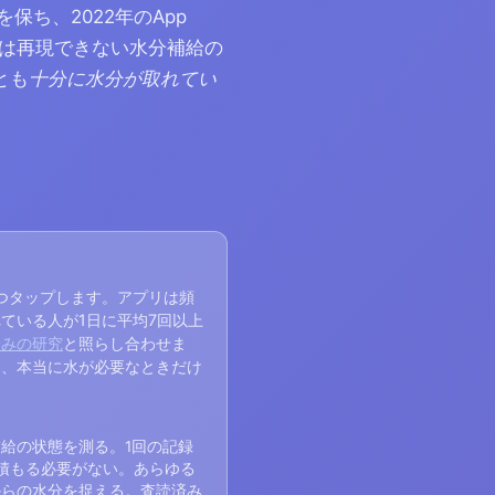
を保ち、2022年のApp
は再現できない水分補給の
とも
十分に水分が取れてい
つタップします。アプリは頻
ている人が1日に平均7回以上
済みの研究
と照らし合わせま
は、本当に水が必要なときだけ
給の状態を測る。1回の記録
積もる必要がない。あらゆる
からの水分を捉える。査読済み