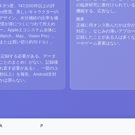
の臨床研究に裏付けられてい
9つ星、147,000件以上の評
機能する。広告なし。
 Award受賞。美しいキャラクターの
デザイン。水分補給の比率を備
限界
習慣が身につくにつれて控えめ
正確に何オンス飲んだかは分からな
。Appleエコシステム全体に
対応）。なじみの薄いアプロ
Watch、Mac、Vision Pro）。
記録したことがある人は多く
または買い切り約10ドル）。
ーやゲーム要素はない。
を記録する必要がある。データ
ごとのまとめ）がない。記録後
れ直す必要がある）。一部のユ
以上）を報告。Android非対
かは測らない。
A
P