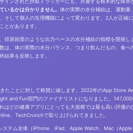
ザインされた摂取トラッカーにも、共通する根本的な限界
ているかは分かりません。
体の実際の水分補給は、運動量
、そして個人の生理機能によって変わります。2人が正確
ことがあります。
、排尿頻度のような出力ベースの水分補給の指標を開発し
数は、体の実際の水分バランス、つまり飲んだもの、食べ
終結果を反映します。
げてきたことに対して称賛に値します。2022年のApp Store A
dのDelight and Fun部門のファイナリストになりました。147
はどの健康アプリにとっても大規模では最も高い評価のひとつ
lthline、TechCrunchで取り上げられてきました。
全体（iPhone、iPad、Apple Watch、Mac（Apple Sil