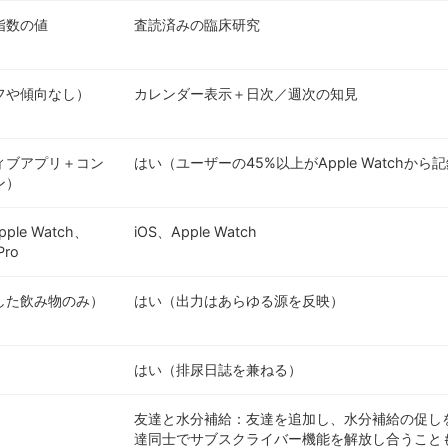
指数の値
査読済みの臨床研究
フや傾向なし）
カレンダー表示＋日次／週次の知見
ィブアプリ＋コン
はい（ユーザーの45%以上がApple Watchから
ン）
pple Watch、
iOS、Apple Watch
Pro
した飲み物のみ）
はい（出力はあらゆる源を反映）
はい（排尿日誌を兼ねる）
友達と水分補給：友達を追加し、水分補給の促し
達同士でサブスクライバー機能を解放し合うこと